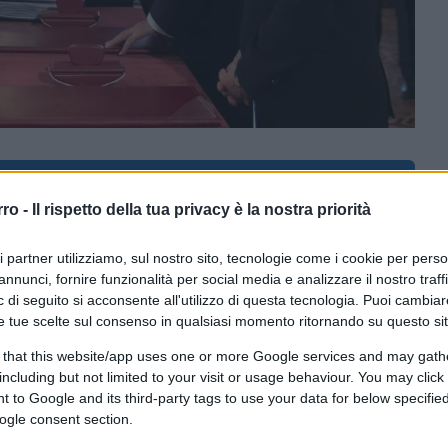
ferite su Google
CLICCA QUI
rro -
Il rispetto della tua privacy è la nostra priorità
ri partner utilizziamo, sul nostro sito, tecnologie come i cookie per pers
0:00
/
--:--
annunci, fornire funzionalità per social media e analizzare il nostro traff
 di seguito si acconsente all'utilizzo di questa tecnologia. Puoi cambiar
nno scritto con amarezza perché aspettavano
e tue scelte sul consenso in qualsiasi momento ritornando su questo si
 Cultura
. Non è accaduto e me ne dispiace,
 that this website/app uses one or more Google services and may gath
tività e non trascurerà di trarre
including but not limited to your visit or usage behaviour. You may click 
 parte, la nuova definizione di quello che fu
 to Google and its third-party tags to use your data for below specifi
inistero della Cultura» ha esteso i confini
ogle consent section.
ideale o ideologica che la Meloni ha voluto