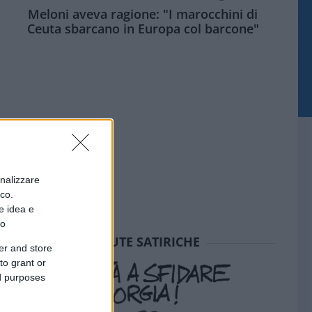
Meloni aveva ragione: "I marocchini di
Ceuta sbarcano in Europa col barcone"
onalizzare
ico.
e idea e
to
SEDUTE SATIRICHE
er and store
to grant or
ed purposes