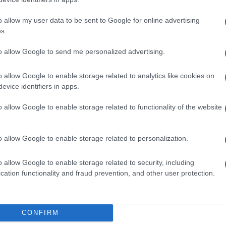
la Astor dove aveva vissuto anche Benedetto
o allow my user data to be sent to Google for online advertising
sentazione di un primo libro di Sangiuliano su
s.
he: un giovane timido e determinato, come
iubilei scrivendo di Leo Longanesi.
to allow Google to send me personalized advertising.
o allow Google to enable storage related to analytics like cookies on
evice identifiers in apps.
Il paradiso
: viaggio nel profondo Nord, in
o allow Google to enable storage related to functionality of the website
entato con felice rumore a Napoli, insieme
stro, scomparso nel 2013. Paglia, autore nel
iava la violenza della camorra, fu per
o allow Google to enable storage related to personalization.
l’81 la compagna di Paglia fu ammazzata,
o allow Google to enable storage related to security, including
ngiuliano. Con tale formazione,
ha
cation functionality and fraud prevention, and other user protection.
nde ragionevolezza ed equilibrio
. E, nei
tutte le mostre che gli ho proposto.
CONFIRM
nza, la nomina che oggi lo premia. Ne