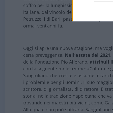
soffro per la lunghissima esperienza e l’
italiana, dal vincolo del Porto vecchio di T
Petruzzelli di Bari, passando dall’esperie
ormai vent’anni fa.
Oggi si apre una nuova stagione, ma vogl
certa preveggenza.
Nell’estate del 2021
,
della Fondazione Pio Alferano,
attribuii 
con la seguente motivazione: «Cultura e g
Sangiuliano che cresce e assume incarichi
i problemi e per gli uomini. Il suo maggior
scrittore, di giornalista, di direttore. È sta
storia, nella tradizione napoletana che va
trovando nei maestri più vicini, come Galas
Alla quale non può sottrarsi. Sangiuliano 