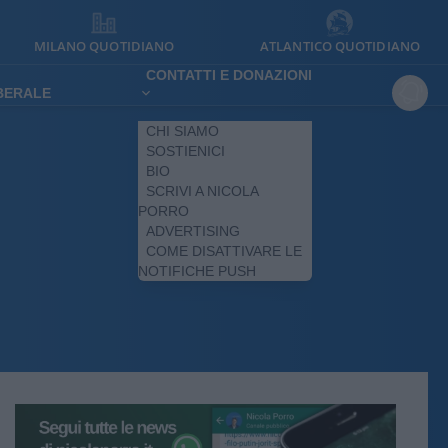
MILANO QUOTIDIANO
ATLANTICO QUOTIDIANO
CONTATTI E DONAZIONI
IBERALE
CHI SIAMO
SOSTIENICI
BIO
SCRIVI A NICOLA
PORRO
ADVERTISING
COME DISATTIVARE LE
NOTIFICHE PUSH