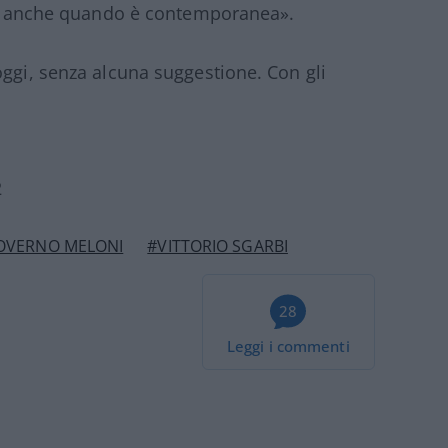
ria anche quando è contemporanea».
oggi, senza alcuna suggestione. Con gli
2
OVERNO MELONI
#VITTORIO SGARBI
28
Leggi i commenti