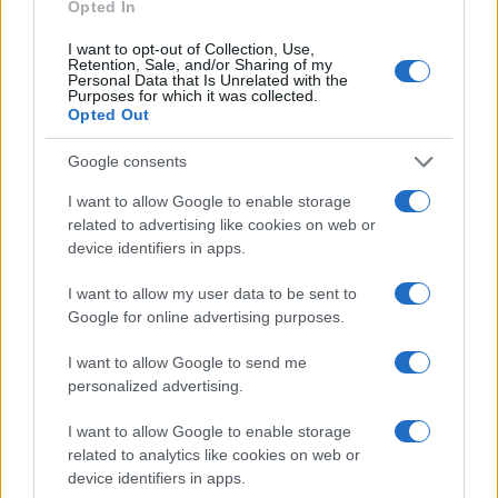
Opted In
I want to opt-out of Collection, Use,
Retention, Sale, and/or Sharing of my
Personal Data that Is Unrelated with the
Purposes for which it was collected.
Opted Out
Google consents
I want to allow Google to enable storage
related to advertising like cookies on web or
device identifiers in apps.
I want to allow my user data to be sent to
Google for online advertising purposes.
C’è poi
un tema di principio
: l’abbonamento è un
I want to allow Google to send me
contratto, non una proprietà piena ed è dunque
personalized advertising.
legittimo che preveda condizioni d’uso, comprese
I want to allow Google to enable storage
quelle legate al rinnovo. Ma la libertà contrattuale
related to analytics like cookies on web or
del tifoso — decidere se andare o meno alla
device identifiers in apps.
partita — non dovrebbe essere sacrificata