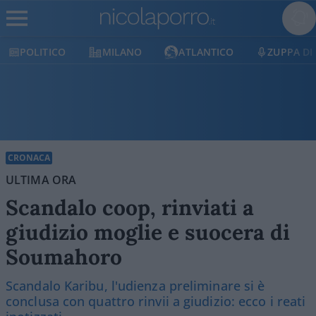
ICO
MILANO
ATLANTICO
ZUPPA DI PORRO
CRONACA
ULTIMA ORA
Scandalo coop, rinviati a
giudizio moglie e suocera di
Soumahoro
Scandalo Karibu, l'udienza preliminare si è
conclusa con quattro rinvii a giudizio: ecco i reati