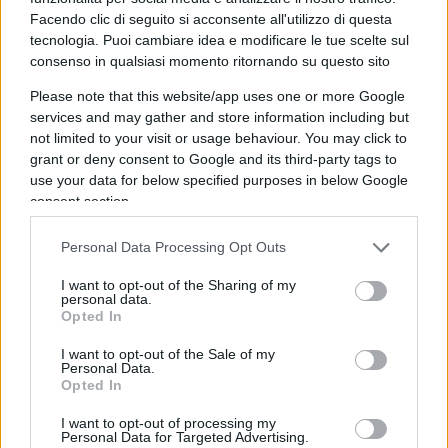
direttamente attraverso la vendita ufficiale dei
Facendo clic di seguito si acconsente all'utilizzo di questa
biglietti. Da questo punto di vista, il tentativo di
tecnologia. Puoi cambiare idea e modificare le tue scelte sul
consenso in qualsiasi momento ritornando su questo sito
tutelarsi può essere comprensibile.
Please note that this website/app uses one or more Google
services and may gather and store information including but
Il chiarimento di Suwarso attenua la misura, ma
not limited to your visit or usage behaviour. You may click to
non ne cambia la sostanza
: una soglia rigida di
grant or deny consent to Google and its third-party tags to
assenze — tre, secondo la prima formulazione —
use your data for below specified purposes in below Google
consent section.
continua a non distinguere tra chi specula
sistematicamente rivendendo il proprio posto ai
Personal Data Processing Opt Outs
match più attesi e chi, semplicemente, non può
essere presente per lavoro, salute o altri impegni
I want to opt-out of the Sharing of my
personal data.
legittimi. Perdere il diritto di rinnovo è una
Opted In
sanzione meno drastica del ritiro immediato, ma
I want to opt-out of the Sale of my
resta comunque una sanzione e il rischio è che
Personal Data.
Opted In
colpisca il tifoso onesto tanto quanto lo
speculatore.
I want to opt-out of processing my
Personal Data for Targeted Advertising.