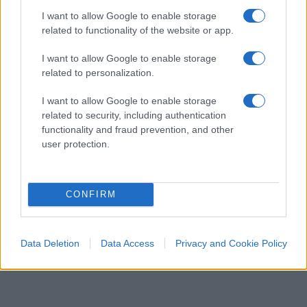
I want to allow Google to enable storage
sull’altare di un problema che riguarda una
related to functionality of the website or app.
minoranza di speculatori.
I want to allow Google to enable storage
related to personalization.
Ivan Mazzoletti, 6 agosto 2026
I want to allow Google to enable storage
related to security, including authentication
functionality and fraud prevention, and other
user protection.
CONFIRM
Data Deletion
Data Access
Privacy and Cookie Policy