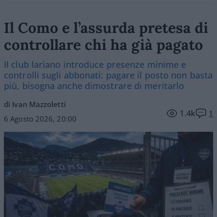
Il Como e l’assurda pretesa di
controllare chi ha già pagato
Il club lariano introduce presenze minime e
controlli sugli abbonati: pagare il posto non basta
più, bisogna anche dimostrare di meritarlo
di Ivan Mazzoletti
1.4k
1
6 Agosto 2026, 20:00