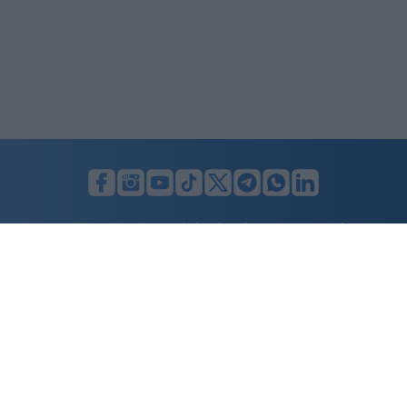
LUNIFIN S.r.l. a socio unico. Sede legale Milano, Largo F. Richini, 2/A,
20122 (MI), C.F./P.Iva en. 07174900154, REA cap. soc. euro 10.000,00
i.v.
Home
Advertising
Condizioni d’uso
Privacy Policy
Cookie policy
Cambia il consenso ai cookie
Dichiarazione di accessibilità
nicolaporro.it
è una testata registrata il 20 aprile 2021 al n. 94 del