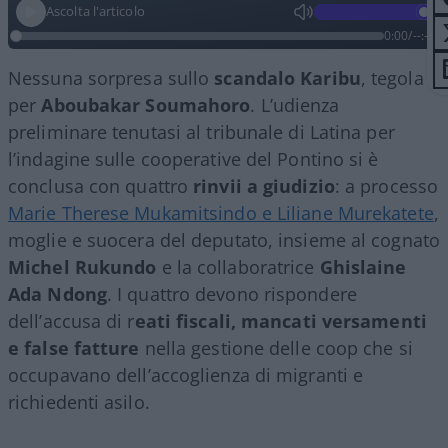
Ascolta l'articolo
0:00
/
--:--
Nessuna sorpresa sullo
scandalo Karibu
, tegola
per
Aboubakar Soumahoro
. L’udienza
preliminare tenutasi al tribunale di Latina per
l’indagine sulle cooperative del Pontino si è
conclusa con quattro
rinvii a giudizio
: a processo
Marie Therese Mukamitsindo e Liliane Murekatete
,
moglie e suocera del deputato, insieme al cognato
Michel Rukundo
e la collaboratrice
Ghislaine
Ada Ndong
. I quattro devono rispondere
dell’accusa di r
eati fiscali, mancati versamenti
e false fatture
nella gestione delle coop che si
occupavano dell’accoglienza di migranti e
richiedenti asilo.