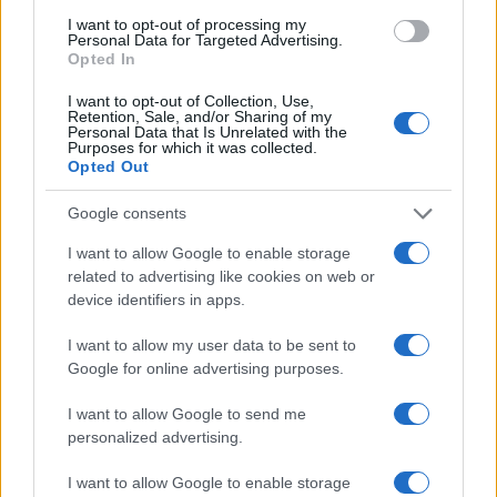
Poco tempo dopo il suo destino di sventura si
I want to opt-out of processing my
Personal Data for Targeted Advertising.
compie
: mentre tutti gli inquisiti rimangono al
Opted In
loro posto, anzi uno viene promosso addirittura
I want to opt-out of Collection, Use,
ministro, lui, unico senza neppure uno straccio di
Retention, Sale, and/or Sharing of my
Personal Data that Is Unrelated with the
avviso di garanzia, quindi certificato innocente dai
Purposes for which it was collected.
PM, viene licenziato, sia dal Parlamento (sic!) che
Opted Out
dal Ministro del Tesoro (sic!). Un manager che
Google consents
lascia il “privato” per lavorare nel “pubblico” (dove
I want to allow Google to enable storage
ha successo) viene espulso con ignominia solo
related to advertising like cookies on web or
perché ha risposto con sincerità alla Magistratura.
device identifiers in apps.
Un mondo che definire osceno è poco.
I want to allow my user data to be sent to
Google for online advertising purposes.
I want to allow Google to send me
Perché sono tornato su questo argomento?
personalized advertising.
Perché mi vergogno di essere élite, e perché mi
sento in parte colpevole. Costui, prima di
I want to allow Google to enable storage