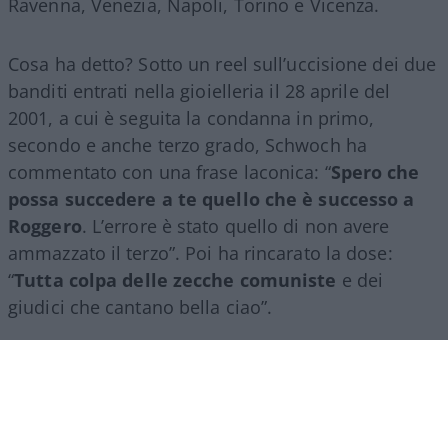
Ravenna, Venezia, Napoli, Torino e Vicenza.
Cosa ha detto? Sotto un reel sull’uccisione dei due
banditi entrati nella gioielleria il 28 aprile del
2001, a cui è seguita la condanna in primo,
secondo e anche terzo grado, Schwoch ha
commentato con una frase laconica: “
Spero che
possa succedere a te quello che è successo a
Roggero
. L’errore è stato quello di non avere
ammazzato il terzo”. Poi ha rincarato la dose:
“
Tutta colpa delle zecche comuniste
e dei
giudici che cantano bella ciao”.