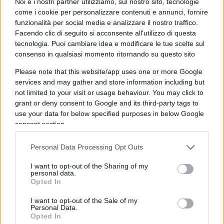
prospettato questa eventualità.
I tecnici trovano
Noi e i nostri partner utilizziamo, sul nostro sito, tecnologie
come i cookie per personalizzare contenuti e annunci, fornire
le microspie
. Subito però arrivano i carabinieri
funzionalità per social media e analizzare il nostro traffico.
che, su mandato dei magistrati, le avevano messe.
Facendo clic di seguito si acconsente all'utilizzo di questa
Viene interrogato, prima dai carabinieri, poi dai
tecnologia. Puoi cambiare idea e modificare le tue scelte sul
magistrati. A tutti racconta una storia
consenso in qualsiasi momento ritornando su questo sito
all’apparenza incredibile, che ripeterà tal quale
Please note that this website/app uses one or more Google
ogni volta: “Ho appreso di essere intercettato in
services and may gather and store information including but
not limited to your visit or usage behaviour. You may click to
quattro differenti occasioni da … (fa i nomi,
grant or deny consent to Google and its third-party tags to
inattesi, tutti pezzi da 90) e consegna tutti i
use your data for below specified purposes in below Google
documenti in suo possesso. I personaggi indicati
consent section.
ricevono l’avviso di garanzia, vengono interrogati
Personal Data Processing Opt Outs
alla presenza dei loro avvocati e, con modalità
diverse, negano, alcuni vengono inquisiti anche
I want to opt-out of the Sharing of my
personal data.
per falsa testimonianza. Però nessuno di loro lo
Opted In
denuncia per calunnia, come si dovrebbe fare in
I want to opt-out of the Sale of my
casi come questi se si è innocenti. Curioso, no?
Personal Data.
Opted In