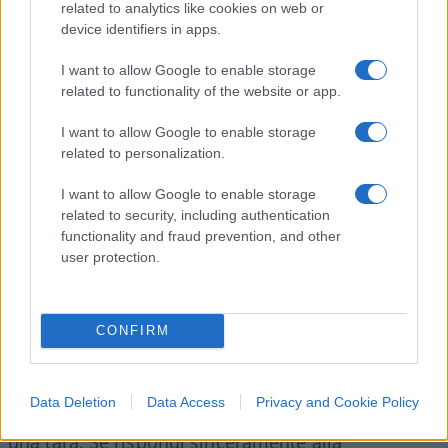
accettare la proposta di entrare nel “pubblico”, mi
related to analytics like cookies on web or
device identifiers in apps.
aveva chiesto un consiglio. Sbagliai a dirgli di
accettare, un uomo limpido, di assoluta onestà
I want to allow Google to enable storage
personale e intellettuale è inidoneo in un mondo
related to functionality of the website or app.
governato da questi birbanti della politica e
I want to allow Google to enable storage
dell’economia. E io lo sapevo, perché conoscevo
related to personalization.
lui ma pure, e perfettamente, quel mondo di
I want to allow Google to enable storage
birbanti del quale scrivo da anni. Lui ha
related to security, including authentication
dimostrato di essere un uomo d’altri tempi
functionality and fraud prevention, and other
proprio nel rapporto con la magistratura: anziché
user protection.
comportarsi come fanno tutti (a domanda,
risposta), fornisce un racconto dettagliato in
punta di verità, senza sapere che ciò che nel
CONFIRM
vivere civile fra persone perbene è una norma, nel
mondo della politica, dell’economia, del business,
Data Deletion
Data Access
Privacy and Cookie Policy
diciamolo, del losco modello del Ceo capitalism, è
una tara. Se rispondi sinceramente alla