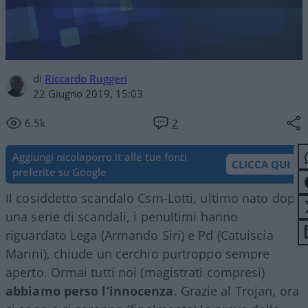
di
Riccardo Ruggeri
22 Giugno 2019, 15:03
6.5k
2
Aggiungi nicolaporro.it alle tue fonti
CLICCA QUI
preferite su Google
Il cosiddetto scandalo Csm-Lotti, ultimo nato dopo
una serie di scandali, i penultimi hanno
riguardato Lega (Armando Siri) e Pd (Catuiscia
Marini), chiude un cerchio purtroppo sempre
aperto. Ormai tutti noi (magistrati compresi)
abbiamo perso l’innocenza
. Grazie al Trojan, ora