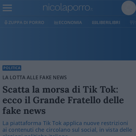
ECONOMIA
LIBERILIBRI
SHOP
SOSTIENICI
POLITICA
LA LOTTA ALLE FAKE NEWS
Scatta la morsa di Tik Tok:
ecco il Grande Fratello delle
fake news
La piattaforma Tik Tok applica nuove restrizioni
ai contenuti che circolano sul social, in vista delle