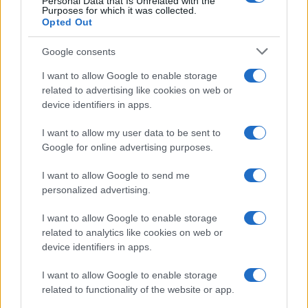
Personal Data that Is Unrelated with the
Purposes for which it was collected.
Opted Out
Pare inesorabile che questo sistema, di cui il
Google consents
doppiopesismo ne è una bandiera portante, possa
I want to allow Google to enable storage
ricadere anche nel corso della campagna
related to advertising like cookies on web or
elettorale italiana, iniziata ufficialmente ieri. Negli
device identifiers in apps.
Usa, la questione pare essere ancor più spinosa:
I want to allow my user data to be sent to
ormai da un paio di anni,
le autorità di
Google for online advertising purposes.
Washington hanno posto nel mirino
Tik Tok
, per
i suoi legami con la dittatura comunista cinese. Il
I want to allow Google to send me
personalized advertising.
punto della controversia riguardava proprio
l’accessibilità dei dati degli utenti americani al
I want to allow Google to enable storage
regime di Pechino, arrivando addirittura alla
related to analytics like cookies on web or
device identifiers in apps.
minaccia di Trump di volerlo chiudere.
I want to allow Google to enable storage
related to functionality of the website or app.
Queste tensioni non sono presenti, in modo così