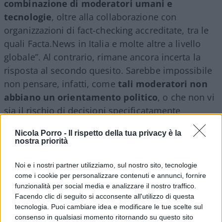
combinazione di moderatori umani e
tecnologie
, oltre alla collaborazione con
organizzazioni di fact-checking accreditate, tra le
quali Facta.News in Italia e molte altre a livello
globale”. Al contrario, rimane ancora incerta la
risposta al secondo quesito. Sarebbe impossibile
non pensare, infatti, come
tali moderatori non
abbiano un orientamento politico
, o che non vi
sia il rischio di decisioni specificatamente
orientate.
Nicola Porro -
Il rispetto della tua privacy è la
nostra priorità
Libertà negate
Noi e i nostri partner utilizziamo, sul nostro sito, tecnologie
come i cookie per personalizzare contenuti e annunci, fornire
funzionalità per social media e analizzare il nostro traffico.
Il rischio più grande è che la libertà di parola e di
Facendo clic di seguito si acconsente all'utilizzo di questa
espressione sia subordinata a scelte artificiali,
tecnologia. Puoi cambiare idea e modificare le tue scelte sul
tecnologiche, oltre che ad un gruppo ristretto di
consenso in qualsiasi momento ritornando su questo sito