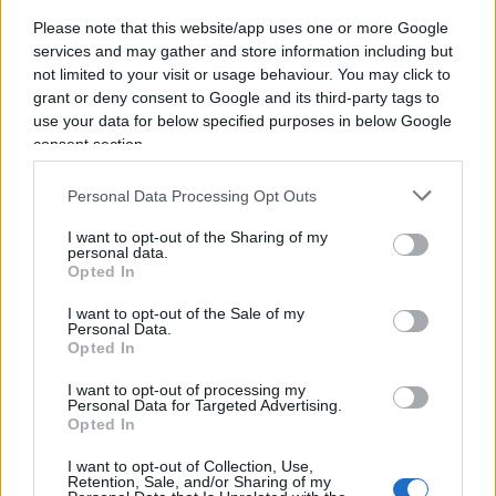
soggetti, abilitati a decidere cosa può o non può
Please note that this website/app uses one or more Google
essere scritto, riportato, raffigurato sul social.
services and may gather and store information including but
not limited to your visit or usage behaviour. You may click to
grant or deny consent to Google and its third-party tags to
Emblematico è stato il caso di
Twitter
, appunto.
use your data for below specified purposes in below Google
Dopo l’assalto di alcuni facinorosi repubblicani a
consent section.
Capitol Hill, il 6 gennaio 2021, la piattaforma
Personal Data Processing Opt Outs
decise di sospendere a tempo indeterminato
l’account di
Donald Trump
. Allo stesso tempo,
I want to opt-out of the Sharing of my
personal data.
però,
il profilo del portavoce delle forze
Opted In
talebane afghane rimaneva indiscutibilmente
I want to opt-out of the Sale of my
aperto
, anche dopo la tragica ritirata americana
Personal Data.
Opted In
dell’agosto dello scorso anno. Insomma, per
Twitter risultava essere più pericoloso il legittimo
I want to opt-out of processing my
Personal Data for Targeted Advertising.
presidente degli Stati Uniti d’America, piuttosto
Opted In
che i talebani, assoluti protagonisti di violazioni
I want to opt-out of Collection, Use,
dei diritti umani.
Retention, Sale, and/or Sharing of my