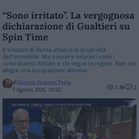
“Sono irritato”. La vergognosa
dichiarazione di Gualtieri su
Spin Time
Il sindaco di Roma attacca la proprietà
dell'immobile. Ma a essere infuriati sono i
contribuenti italiani e chi segue le regole. Non chi
elogia una occupazione abusiva
di
Giorgio Spaziani Testa
1.8k
2
7 Agosto 2026, 10:32