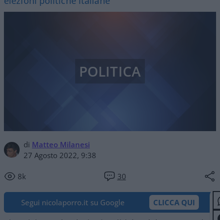
elezioni politiche italiane
POLITICA
di
Matteo Milanesi
27 Agosto 2022, 9:38
8k
30
Segui nicolaporro.it su Google
CLICCA QUI