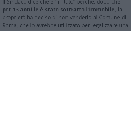
Il Sindaco dice che è “irritato” perché, dopo che
per 13 anni le è stato sottratto l’immobile
, la
proprietà ha deciso di non venderlo al Comune di
Roma, che lo avrebbe utilizzato per legalizzare una
vergognosa occupazione abusiva.