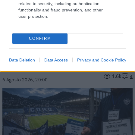
related to security, including authentication
functionality and fraud prevention, and other
user protection.
Il Como e l’assurda pretesa di
controllare chi ha già pagato
CONFIRM
Il club lariano introduce presenze minime e
controlli sugli abbonati: pagare il posto non basta
più, bisogna anche dimostrare di meritarlo
Data Deletion
Data Access
Privacy and Cookie Policy
di Ivan Mazzoletti
1.6k
4
6 Agosto 2026, 20:00