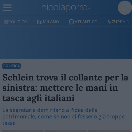
LITICO
MILANO
ATLANTICO
ZUPPA DI PORR
POLITICA
Schlein trova il collante per la
sinistra: mettere le mani in
tasca agli italiani
La segretaria dem rilancia l'idea della
patrimoniale, come se non ci fossero già troppe
tasse