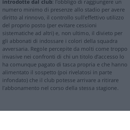
introdotte dal club
: l’obbligo di raggiungere un
numero minimo di presenze allo stadio per avere
diritto al rinnovo, il controllo sull’effettivo utilizzo
del proprio posto (per evitare cessioni
sistematiche ad altri) e, non ultimo, il divieto per
gli abbonati di indossare i colori della squadra
avversaria. Regole percepite da molti come troppo
invasive nei confronti di chi un titolo d’accesso lo
ha comunque pagato di tasca propria e che hanno
alimentato il sospetto (poi rivelatosi in parte
infondato) che il club potesse arrivare a ritirare
l’abbonamento nel corso della stessa stagione.