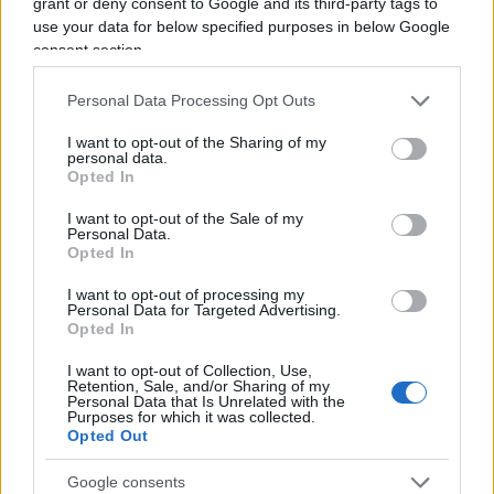
grant or deny consent to Google and its third-party tags to
argomento, sempre lo stesso: tartassare il
use your data for below specified purposes in below Google
consent section.
cittadino. Ma, d’altronde, a giudicare dalla loro
storia e dalle discutibili ideologie a cui le italiche
Personal Data Processing Opt Outs
sinistre fanno riferimento, c’è veramente poco di
I want to opt-out of the Sharing of my
cui stupirsi. Bisogna capirli. Sono fatti così:
personal data.
perennemente mossi dall’incontenibile desiderio
Opted In
di
appropriarsi di ciò che non gli appartiene
.
I want to opt-out of the Sale of my
Personal Data.
Mutano gli interpreti, ma non lo spartito. Per la
Opted In
serie: il lupo perde il pelo ma non il vizio.
I want to opt-out of processing my
Personal Data for Targeted Advertising.
Opted In
Salvatore Di Bartolo, 13 luglio 2024
I want to opt-out of Collection, Use,
Retention, Sale, and/or Sharing of my
Personal Data that Is Unrelated with the
Purposes for which it was collected.
Nicolaporro.it è anche su Whatsapp. È
Opted Out
sufficiente
cliccare qui
per iscriversi al canale ed
Google consents
essere sempre aggiornati (gratis)