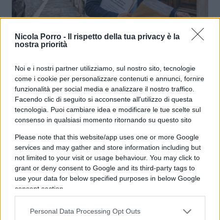
Nicola Porro -
Il rispetto della tua privacy è la
nostra priorità
Imu, anche comproprietà e
comodato sono una trappola
Noi e i nostri partner utilizziamo, sul nostro sito, tecnologie
come i cookie per personalizzare contenuti e annunci, fornire
funzionalità per social media e analizzare il nostro traffico.
di
Enrico Foscarini
4.7k
Facendo clic di seguito si acconsente all'utilizzo di questa
23 Luglio 2026, 14:34
tecnologia. Puoi cambiare idea e modificare le tue scelte sul
consenso in qualsiasi momento ritornando su questo sito
Please note that this website/app uses one or more Google
services and may gather and store information including but
not limited to your visit or usage behaviour. You may click to
grant or deny consent to Google and its third-party tags to
use your data for below specified purposes in below Google
consent section.
Personal Data Processing Opt Outs