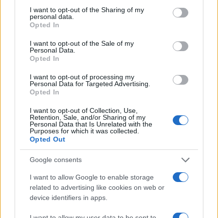
I want to opt-out of the Sharing of my
personal data.
Opted In
Affitto, si può pagare in contanti il
I want to opt-out of the Sale of my
canone di locazione?
Personal Data.
Opted In
di
Enrico Foscarini
I want to opt-out of processing my
3.8k
Personal Data for Targeted Advertising.
21 Luglio 2026, 7:00
Opted In
I want to opt-out of Collection, Use,
Retention, Sale, and/or Sharing of my
Personal Data that Is Unrelated with the
Purposes for which it was collected.
Opted Out
Google consents
I want to allow Google to enable storage
related to advertising like cookies on web or
device identifiers in apps.
I want to allow my user data to be sent to