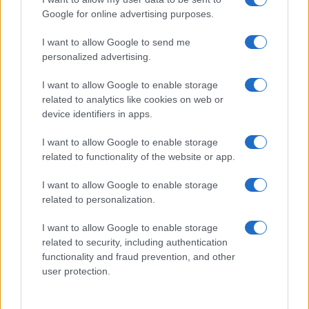
Google for online advertising purposes.
“Tassare le case sfitte”. Arriva
I want to allow Google to send me
l’imposta comunista
personalized advertising.
I want to allow Google to enable storage
di
Giorgio Spaziani Testa
5.9k
related to analytics like cookies on web or
20 Luglio 2026, 8:25
device identifiers in apps.
I want to allow Google to enable storage
related to functionality of the website or app.
I want to allow Google to enable storage
related to personalization.
I want to allow Google to enable storage
related to security, including authentication
functionality and fraud prevention, and other
user protection.