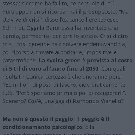
stessa: siccome ha fallito, ce ne vuole di più.
Purtroppo non si ricorda mai il presupposto: “Ma
Ue vive di crisi”, disse l’ex cancelliere tedesco
Schmidt. Oggi la Baronessa ha inventato una
parola, permacrisi, per dire lo stesso. Crisi dietro
crisi, crisi perenne da risolvere endemizzandola,
col ricorso a trovate autoritarie, impositive e
catastrofiche.
La svolta green è prevista al costo
di 5 trl di euro all’anno fino al 2050
. Con quali
risultati? L’unica certezza è che andranno persi
180 milioni di posti di lavoro, cioè praticamente
tutti. “Però speriamo prima o poi di recuperarli”.
Sperano? Cos’è, una gag di Raimondo Vianello?
Ma non è questo il peggio, il peggio è il
condizionamento psicologico
, è la
weltanschauung
gender, il woke d’importazione