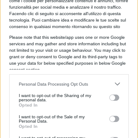
come i cookie per personalizzare contenuti e annunci, fornire
altri alunni finiti per magia a cantare inni
funzionalità per social media e analizzare il nostro traffico.
palestinesi pro Hamas, faccenda grottesca sulla
Facendo clic di seguito si acconsente all'utilizzo di questa
quale nessuno sa niente, non gli insegnanti, non i
tecnologia. Puoi cambiare idea e modificare le tue scelte sul
consenso in qualsiasi momento ritornando su questo sito
dirigenti. Si son messi a salmodiare da soli. Di
solito in questi casi i responsabili se la cavano
Please note that this website/app uses one or more Google
con la formula “d’accordo con le famiglie”,
services and may gather and store information including but
not limited to your visit or usage behaviour. You may click to
laddove le famiglie oscillano tra il culto dell’Islam
grant or deny consent to Google and its third-party tags to
“buono, inclusivo” e quello di
Chiara Ferragni
:
use your data for below specified purposes in below Google
gente di grande consapevolezza e lucidità estetica,
consent section.
a Pioltello, ricordate?, appena un mese fa, il
Personal Data Processing Opt Outs
Ramadan all inclusive, imposto e santificato da
Mattarella, “adottato con tutte le famiglie”. E di
I want to opt-out of the Sharing of my
personal data.
fianco alla scuola tengono una madrassa dove si
Opted In
predica la guerra santa, la cancellazione di chi
I want to opt-out of the Sale of my
tutto gli consente.
Personal Data.
Opted In