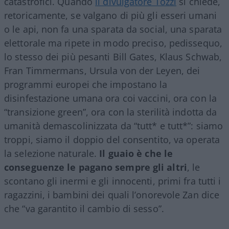
catastrofici. Quando
il divulgatore Tozzi
si chiede,
retoricamente, se valgano di più gli esseri umani
o le api, non fa una sparata da social, una sparata
elettorale ma ripete in modo preciso, pedissequo,
lo stesso dei più pesanti Bill Gates, Klaus Schwab,
Fran Timmermans, Ursula von der Leyen, dei
programmi europei che impostano la
disinfestazione umana ora coi vaccini, ora con la
“transizione green”, ora con la sterilità indotta da
umanità demascolinizzata da “tutt* e tutt*”: siamo
troppi, siamo il doppio del consentito, va operata
la selezione naturale.
Il guaio è che le
conseguenze le pagano sempre gli altri
, le
scontano gli inermi e gli innocenti, primi fra tutti i
ragazzini, i bambini dei quali l’onorevole Zan dice
che “va garantito il cambio di sesso”.