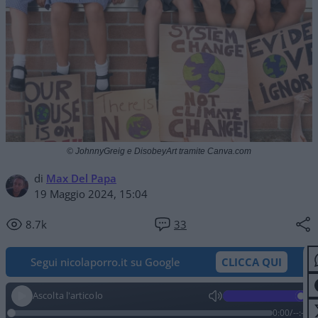
© JohnnyGreig e DisobeyArt tramite Canva.com
di
Max Del Papa
19 Maggio 2024, 15:04
8.7k
33
Segui nicolaporro.it su Google
CLICCA QUI
Ascolta l'articolo
0:00
/
--:--