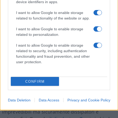
device identifiers in apps.
camera di compensazione della finanza globale,
della grande industria, come si è visto coi vaccini
I want to allow Google to enable storage
che solo adesso si ammettono pericolosi, dopo
related to functionality of the website or app.
tre anni di pressioni autoritarie e fanatiche, ma
I want to allow Google to enable storage
prendiamo atto che più nessuno vuole uscirne:
related to personalization.
non si può, la Ue si lascia solo in una bara, come
per il crimine organizzato. “Ah, la cambiamo
I want to allow Google to enable storage
related to security, including authentication
dall’interno”.
functionality and fraud prevention, and other
user protection.
Davvero? Non c’è uno di questi che predicano
l’entrismo leninista che non lo faccia per un
CONFIRM
tornaconto personale. Il resto
sono chiacchiere
sovietiche
, tutto tranne che innocue. A voler
vedere il mondo non con gli occhi della realtà ma
Data Deletion
Data Access
Privacy and Cookie Policy
dei propagandisti si va incontro a esiti
imprevedibili ma sicuramente dissipatori e