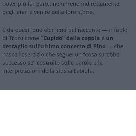
poter più far parte, nemmeno indirettamente,
degli anni a venire della loro storia.
È da questi due elementi del racconto — il ruolo
di Troisi come
“Cupido” della coppia
e
un
dettaglio sull’ultimo concerto di Pino
— che
nasce l’esercizio che segue: un “cosa sarebbe
successo se” costruito sulle parole e le
interpretazioni della stessa Fabiola.