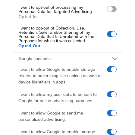
La satira è libertà di espressione o almeno lo è fino a
I want to opt-out of processing my
Personal Data for Targeted Advertising.
quando non supera l’indecenza, fino a quando non
Opted In
offende e non è volgare. Una frase di Alexander
I want to opt-out of Collection, Use,
Pushkin lo accompagna da sempre: “Dove non arriva
Retention, Sale, and/or Sharing of my
la spada della legge, là giunge la frusta della satira”.
Personal Data that Is Unrelated with the
Purposes for which it was collected.
Opted Out
Google consents
I want to allow Google to enable storage
related to advertising like cookies on web or
Due Europe, due modelli:
device identifiers in apps.
perché lo scontro Meloni-
I want to allow my user data to be sent to
Sanchez va oltre Ceuta
Google for online advertising purposes.
La crisi sui confini diventa politica: sicurezza e
I want to allow Google to send me
personalized advertising.
deterrenza contro la linea progressista di Madrid
di
Massimo Balsamo
I want to allow Google to enable storage