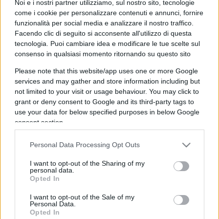
Noi e i nostri partner utilizziamo, sul nostro sito, tecnologie
come i cookie per personalizzare contenuti e annunci, fornire
funzionalità per social media e analizzare il nostro traffico.
Facendo clic di seguito si acconsente all'utilizzo di questa
tecnologia. Puoi cambiare idea e modificare le tue scelte sul
consenso in qualsiasi momento ritornando su questo sito
Please note that this website/app uses one or more Google
services and may gather and store information including but
VIGNETTA DEL
VIGNETTA DEL
29/04/2025
02/05/2025
not limited to your visit or usage behaviour. You may click to
grant or deny consent to Google and its third-party tags to
use your data for below specified purposes in below Google
Le vignette satiriche di
Beppe Fantin
, illustratore
consent section.
trevigiano, nascono dalla passione dell'autore per
Personal Data Processing Opt Outs
dare voce a situazioni, non solo politiche, attraverso i
disegni utilizzando da sempre la tecnica riconoscibile
I want to opt-out of the Sharing of my
personal data.
dell'acquerello. Orgogliosamente un liberale di
Opted In
centrodestra, il vignettista non fatica a trovare le sue
I want to opt-out of the Sale of my
ispirazioni dall’attuale sinistra, che a suo dire, mai
Personal Data.
come in questo momento sta dando il “meglio” di sé.
Opted In