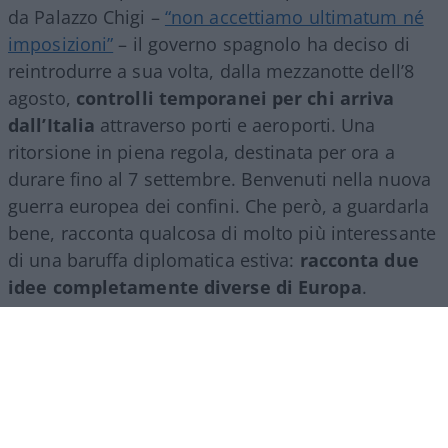
da Palazzo Chigi –
“non accettiamo ultimatum né
imposizioni”
– il governo spagnolo ha deciso di
reintrodurre a sua volta, dalla mezzanotte dell’8
agosto,
controlli temporanei per chi arriva
dall’Italia
attraverso porti e aeroporti. Una
ritorsione in piena regola, destinata per ora a
durare fino al 7 settembre. Benvenuti nella nuova
guerra europea dei confini. Che però, a guardarla
bene, racconta qualcosa di molto più interessante
di una baruffa diplomatica estiva:
racconta due
idee completamente diverse di Europa
.