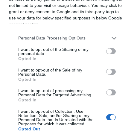
dell'acquerello. Orgogliosamente un liberale di
not limited to your visit or usage behaviour. You may click to
centrodestra, il vignettista non fatica a trovare le sue
grant or deny consent to Google and its third-party tags to
ispirazioni dall’attuale sinistra, che a suo dire, mai
use your data for below specified purposes in below Google
come in questo momento sta dando il “meglio” di sé.
consent section.
La satira è libertà di espressione o almeno lo è fino a
Personal Data Processing Opt Outs
quando non supera l’indecenza, fino a quando non
offende e non è volgare. Una frase di Alexander
I want to opt-out of the Sharing of my
personal data.
Pushkin lo accompagna da sempre: “Dove non arriva
Opted In
la spada della legge, là giunge la frusta della satira”.
I want to opt-out of the Sale of my
Personal Data.
Opted In
I want to opt-out of processing my
Personal Data for Targeted Advertising.
Opted In
Corte dei conti, la riforma a
I want to opt-out of Collection, Use,
Retention, Sale, and/or Sharing of my
metà: si poteva fare di più
Personal Data that Is Unrelated with the
Purposes for which it was collected.
Opted Out
Chi firma non deve avere paura, chi paga le tasse