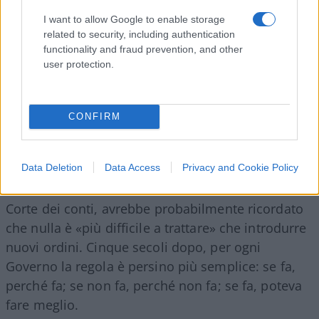
I want to allow Google to enable storage
related to security, including authentication
functionality and fraud prevention, and other
user protection.
CONFIRM
Data Deletion
Data Access
Privacy and Cookie Policy
Machiavelli,
davanti alla recente riforma della
Corte dei conti, avrebbe probabilmente ricordato
che nulla è «più difficile a trattare» che introdurre
nuovi ordini. Cinque secoli dopo, per ogni
Governo la regola è persino più semplice: se fa,
perché fa; se non fa, perché non fa; se fa, poteva
fare meglio.