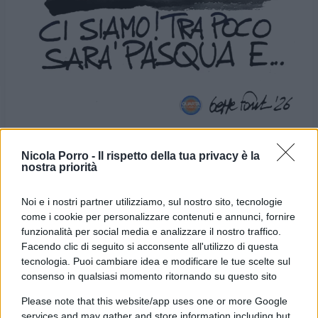
Nicola Porro -
Il rispetto della tua privacy è la
nostra priorità
VIGNETTA DEL
VIGNETTA DEL
01/03/2026
03/03/2026
Noi e i nostri partner utilizziamo, sul nostro sito, tecnologie
come i cookie per personalizzare contenuti e annunci, fornire
funzionalità per social media e analizzare il nostro traffico.
Le vignette satiriche di
Beppe Fantin
, illustratore
Facendo clic di seguito si acconsente all'utilizzo di questa
trevigiano, nascono dalla passione dell'autore per
tecnologia. Puoi cambiare idea e modificare le tue scelte sul
consenso in qualsiasi momento ritornando su questo sito
dare voce a situazioni, non solo politiche, attraverso i
disegni utilizzando da sempre la tecnica riconoscibile
Please note that this website/app uses one or more Google
services and may gather and store information including but