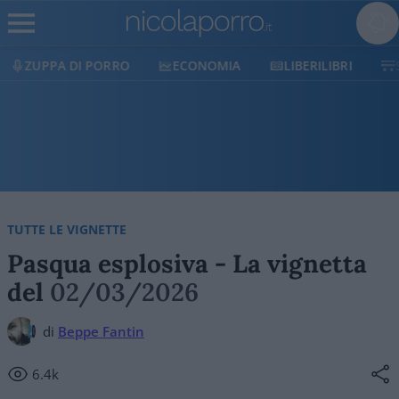
ECONOMIA
LIBERILIBRI
SHOP
SOSTIENICI
TUTTE LE VIGNETTE
Pasqua esplosiva - La vignetta
del
02/03/2026
di
Beppe Fantin
6.4k