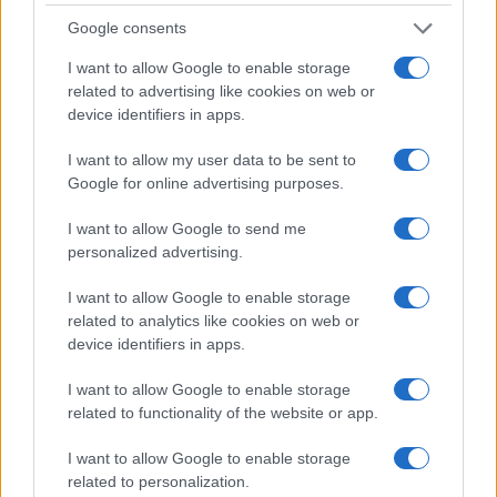
nemmeno. La magistratura contabile non deve
Google consents
solo punire, ma aiutare la buona
amministrazione
I want to allow Google to enable storage
related to advertising like cookies on web or
di
Luigi Bisignani
device identifiers in apps.
1.3k
0
8 Agosto 2026, 19:00
I want to allow my user data to be sent to
Google for online advertising purposes.
I want to allow Google to send me
personalized advertising.
I want to allow Google to enable storage
related to analytics like cookies on web or
device identifiers in apps.
I want to allow Google to enable storage
related to functionality of the website or app.
I want to allow Google to enable storage
related to personalization.