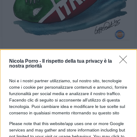
Nicola Porro -
Il rispetto della tua privacy è la
nostra priorità
VIGNETTA DEL
VIGNETTA DEL
06/06/2025
08/06/2025
Noi e i nostri partner utilizziamo, sul nostro sito, tecnologie
come i cookie per personalizzare contenuti e annunci, fornire
Le vignette satiriche di
Beppe Fantin
, illustratore
funzionalità per social media e analizzare il nostro traffico.
trevigiano, nascono dalla passione dell'autore per
Facendo clic di seguito si acconsente all'utilizzo di questa
tecnologia. Puoi cambiare idea e modificare le tue scelte sul
dare voce a situazioni, non solo politiche, attraverso i
consenso in qualsiasi momento ritornando su questo sito
disegni utilizzando da sempre la tecnica riconoscibile
Please note that this website/app uses one or more Google
dell'acquerello. Orgogliosamente un liberale di
services and may gather and store information including but
centrodestra, il vignettista non fatica a trovare le sue
not limited to your visit or usage behaviour. You may click to