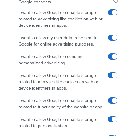
Communication & Sustainability Officer del
Google consents
Gruppo Ferrovie dello Stato Italiane, a
I want to allow Google to enable storage
Nicolaporro.it: "La comunicazione digitale ha
related to advertising like cookies on web or
disintermediato il flusso informativo"
device identifiers in apps.
di
Marco Leardi
I want to allow my user data to be sent to
22.4k
7 Agosto 2026, 20:00
Google for online advertising purposes.
I want to allow Google to send me
personalized advertising.
I want to allow Google to enable storage
related to analytics like cookies on web or
device identifiers in apps.
I want to allow Google to enable storage
related to functionality of the website or app.
“La comunicazione digitale ha disintermediato il
I want to allow Google to enable storage
flusso informativo”. E questo ha cambiato davvero
related to personalization.
tutto.
Giuseppe Inchingolo
, Chief Corporate