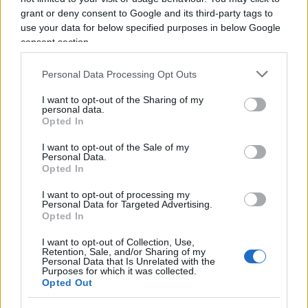
ispirazioni dall’attuale sinistra, che a suo dire, mai
grant or deny consent to Google and its third-party tags to
use your data for below specified purposes in below Google
come in questo momento sta dando il “meglio” di sé.
consent section.
La satira è libertà di espressione o almeno lo è fino a
quando non supera l’indecenza, fino a quando non
Personal Data Processing Opt Outs
offende e non è volgare. Una frase di Alexander
I want to opt-out of the Sharing of my
Pushkin lo accompagna da sempre: “Dove non arriva
personal data.
la spada della legge, là giunge la frusta della satira”.
Opted In
I want to opt-out of the Sale of my
Personal Data.
Opted In
I want to opt-out of processing my
Personal Data for Targeted Advertising.
“I lavori sulle ferrovie a
Opted In
Firenze? Così abbiamo
I want to opt-out of Collection, Use,
Retention, Sale, and/or Sharing of my
Personal Data that Is Unrelated with the
spiegato che erano necessari”
Purposes for which it was collected.
Opted Out
Giuseppe Inchingolo, Chief Corporate Affairs,