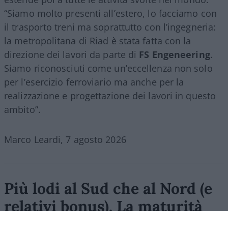
“Siamo molto presenti all’estero, lo facciamo con
il trasporto treni ma soprattutto con l’ingegneria:
la metropolitana di Riad è stata fatta con la
direzione dei lavori da parte di
FS Engeneering
.
Siamo riconosciuti come un’eccellenza non solo
per l’esercizio ferroviario ma anche per la
realizzazione e progettazione dei lavori in questo
ambito”.
Marco Leardi, 7 agosto 2026
Più lodi al Sud che al Nord (e
relativi bonus). La maturità
ormai è una barzelletta