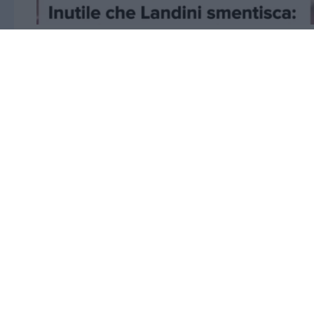
Il 8 agosto 2026, a Marcinelle, in Belgio, s
della strage nella miniera di carbone del 
Ignazio La Russa,
presidente del Senato,
sono voltati di spalle. La Russa stava leg