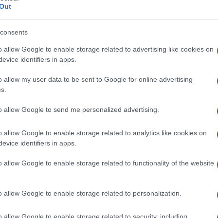
Out
consents
o allow Google to enable storage related to advertising like cookies on
evice identifiers in apps.
o allow my user data to be sent to Google for online advertising
s.
to allow Google to send me personalized advertising.
o allow Google to enable storage related to analytics like cookies on
evice identifiers in apps.
VIGNETTA DEL
08/10/2025
o allow Google to enable storage related to functionality of the website
atore trevigiano, nascono dalla passione dell'autore
o allow Google to enable storage related to personalization.
attraverso i disegni utilizzando da sempre la
amente un liberale di centrodestra, il vignettista
o allow Google to enable storage related to security, including