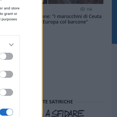
er and store
ESTERI
15k
to grant or
Meloni aveva ragione: "I marocchini di Ceuta
ed purposes
sbarcano in Europa col barcone"
SEDUTE SATIRICHE