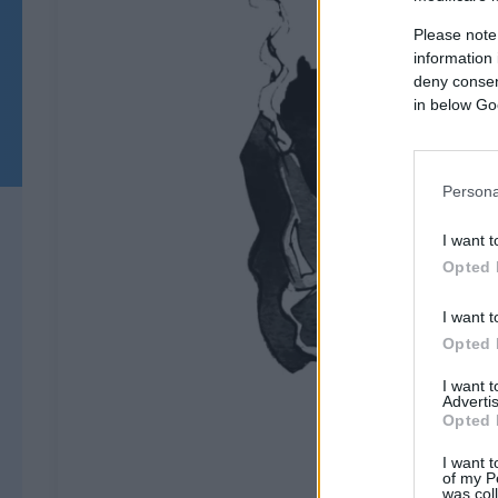
Please note
information 
deny consent
in below Go
Persona
I want t
Opted 
I want t
Opted 
I want 
Advertis
Opted 
I want t
of my P
was col