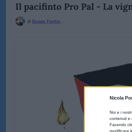
Il pacifinto Pro Pal - La vig
di
Beppe Fantin
Nicola Po
Noi e i nost
contenuti e 
Facendo clic
modificare l