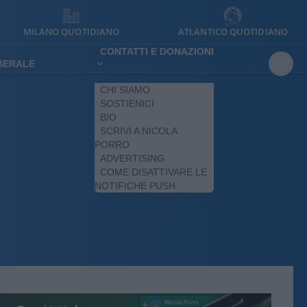
MILANO QUOTIDIANO
ATLANTICO QUOTIDIANO
CONTATTI E DONAZIONI
IBERALE
CHI SIAMO
SOSTIENICI
BIO
SCRIVI A NICOLA
PORRO
ADVERTISING
COME DISATTIVARE LE
NOTIFICHE PUSH