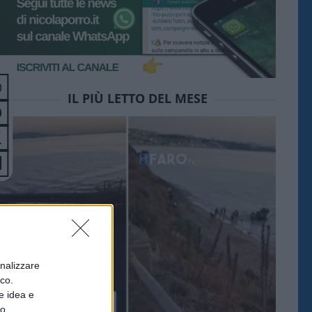
IL PIÙ LETTO DEL MESE
onalizzare
ico.
e idea e
to