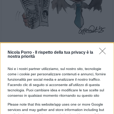
Nicola Porro -
Il rispetto della tua privacy è la
nostra priorità
VIGNETTA DEL
VIGNETTA DEL
07/08/2025
13/08/2025
Noi e i nostri partner utilizziamo, sul nostro sito, tecnologie
come i cookie per personalizzare contenuti e annunci, fornire
Le vignette satiriche di
Beppe Fantin
, illustratore
funzionalità per social media e analizzare il nostro traffico.
Facendo clic di seguito si acconsente all'utilizzo di questa
trevigiano, nascono dalla passione dell'autore per
tecnologia. Puoi cambiare idea e modificare le tue scelte sul
dare voce a situazioni, non solo politiche, attraverso i
consenso in qualsiasi momento ritornando su questo sito
disegni utilizzando da sempre la tecnica riconoscibile
Please note that this website/app uses one or more Google
dell'acquerello. Orgogliosamente un liberale di
services and may gather and store information including but