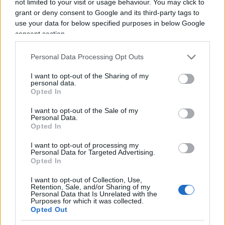
centrodestra, il vignettista non fatica a trovare le sue
not limited to your visit or usage behaviour. You may click to
grant or deny consent to Google and its third-party tags to
ispirazioni dall’attuale sinistra, che a suo dire, mai
use your data for below specified purposes in below Google
come in questo momento sta dando il “meglio” di sé.
consent section.
La satira è libertà di espressione o almeno lo è fino a
quando non supera l’indecenza, fino a quando non
Personal Data Processing Opt Outs
offende e non è volgare. Una frase di Alexander
I want to opt-out of the Sharing of my
Pushkin lo accompagna da sempre: “Dove non arriva
personal data.
Opted In
la spada della legge, là giunge la frusta della satira”.
I want to opt-out of the Sale of my
Personal Data.
Opted In
I want to opt-out of processing my
Personal Data for Targeted Advertising.
Opted In
Caro Porro, la sinistra lo
I want to opt-out of Collection, Use,
voleva. Ma Guccini era un
Retention, Sale, and/or Sharing of my
Personal Data that Is Unrelated with the
battitore libero
Purposes for which it was collected.
Opted Out
Il cantautore non era coercibile all'ottusa