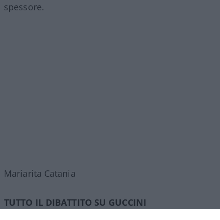
spessore.
Mariarita Catania
TUTTO IL DIBATTITO SU GUCCINI