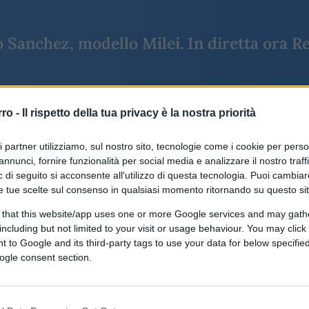
Sanchez, modello Milei. In diretta ora Re
rro -
Il rispetto della tua privacy è la nostra priorità
o oppure segui
la diretta su youtube
ri partner utilizziamo, sul nostro sito, tecnologie come i cookie per pers
annunci, fornire funzionalità per social media e analizzare il nostro traff
 di seguito si acconsente all'utilizzo di questa tecnologia. Puoi cambiar
e tue scelte sul consenso in qualsiasi momento ritornando su questo si
 del
10/06/2026
 that this website/app uses one or more Google services and may gath
including but not limited to your visit or usage behaviour. You may click 
 to Google and its third-party tags to use your data for below specifi
13.5k
Visualizzazioni
ogle consent section.