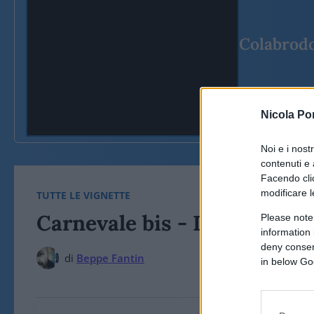
Colabrodo 
Nicola Po
Attiva l'audi
Noi e i nost
contenuti e 
Facendo clic
modificare l
TUTTE LE VIGNETTE
Carnevale bis - La vignetta
Please note
information 
deny consent
di
Beppe Fantin
in below Go