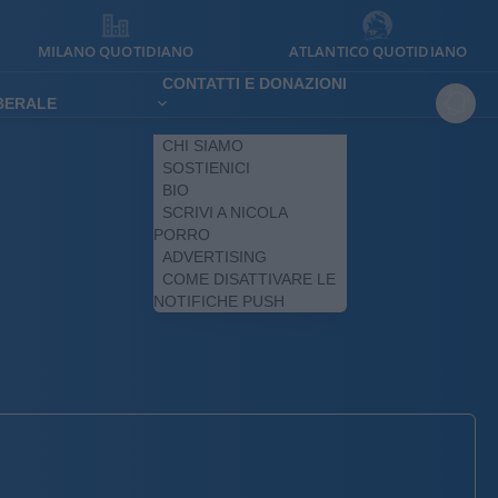
MILANO QUOTIDIANO
ATLANTICO QUOTIDIANO
CONTATTI E DONAZIONI
IBERALE
CHI SIAMO
SOSTIENICI
BIO
SCRIVI A NICOLA
PORRO
ADVERTISING
COME DISATTIVARE LE
NOTIFICHE PUSH