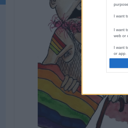
purpose
I want 
I want t
web or d
I want t
or app.
I want t
I want t
authenti