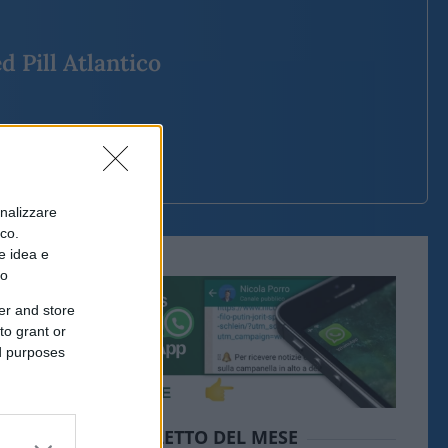
d Pill Atlantico
onalizzare
ico.
e idea e
to
er and store
to grant or
ed purposes
IL PIÙ LETTO DEL MESE