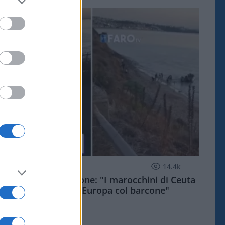
ESTERI
14.4k
Meloni aveva ragione: "I marocchini di Ceuta
sbarcano in Europa col barcone"