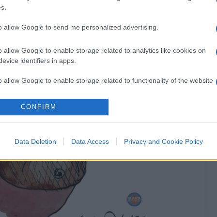
s.
to allow Google to send me personalized advertising.
o allow Google to enable storage related to analytics like cookies on
evice identifiers in apps.
o allow Google to enable storage related to functionality of the website
CONFIRM
o allow Google to enable storage related to personalization.
o allow Google to enable storage related to security, including
Data Deletion
Data Access
Privacy and Cookie Policy
cation functionality and fraud prevention, and other user protection.