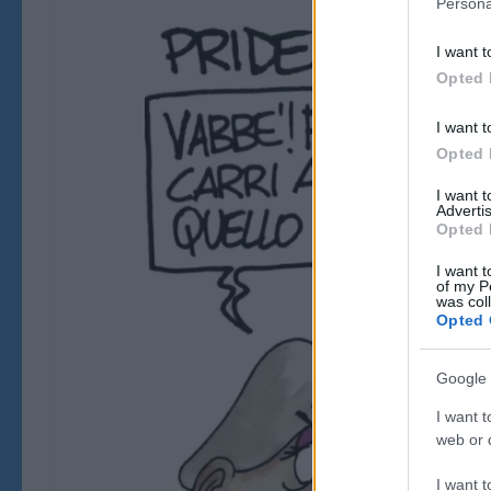
Persona
I want t
Opted 
I want t
Opted 
I want 
Advertis
Opted 
I want t
of my P
was col
Opted 
Google 
I want t
web or d
I want t