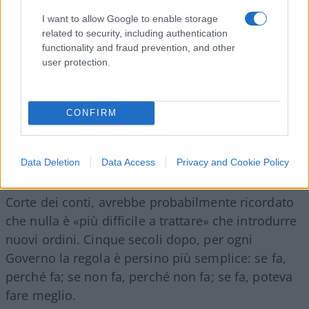
I want to allow Google to enable storage
related to security, including authentication
functionality and fraud prevention, and other
user protection.
CONFIRM
Data Deletion
Data Access
Privacy and Cookie Policy
Machiavelli,
davanti alla recente riforma della
Corte dei conti, avrebbe probabilmente ricordato
che nulla è «più difficile a trattare» che introdurre
nuovi ordini. Cinque secoli dopo, per ogni
Governo la regola è persino più semplice: se fa,
perché fa; se non fa, perché non fa; se fa, poteva
fare meglio.