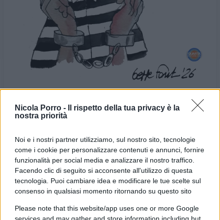
Nicola Porro -
Il rispetto della tua privacy è la
nostra priorità
VIGNETTA DEL
VIGNETTA DEL
11/01/2026
13/01/2026
Noi e i nostri partner utilizziamo, sul nostro sito, tecnologie
come i cookie per personalizzare contenuti e annunci, fornire
funzionalità per social media e analizzare il nostro traffico.
Le vignette satiriche di
Beppe Fantin
, illustratore
Facendo clic di seguito si acconsente all'utilizzo di questa
trevigiano, nascono dalla passione dell'autore per
tecnologia. Puoi cambiare idea e modificare le tue scelte sul
consenso in qualsiasi momento ritornando su questo sito
dare voce a situazioni, non solo politiche, attraverso i
disegni utilizzando da sempre la tecnica riconoscibile
Please note that this website/app uses one or more Google
services and may gather and store information including but