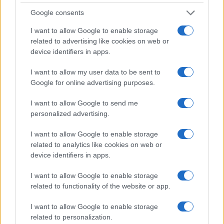
nemmeno. La magistratura contabile non deve
Google consents
solo punire, ma aiutare la buona
amministrazione
I want to allow Google to enable storage
related to advertising like cookies on web or
di
Luigi Bisignani
device identifiers in apps.
1.5k
1
8 Agosto 2026, 19:00
I want to allow my user data to be sent to
Google for online advertising purposes.
I want to allow Google to send me
personalized advertising.
I want to allow Google to enable storage
related to analytics like cookies on web or
device identifiers in apps.
I want to allow Google to enable storage
related to functionality of the website or app.
I want to allow Google to enable storage
related to personalization.