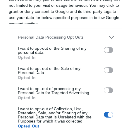
dell'acquerello. Orgogliosamente un liberale di
not limited to your visit or usage behaviour. You may click to
centrodestra, il vignettista non fatica a trovare le sue
grant or deny consent to Google and its third-party tags to
ispirazioni dall’attuale sinistra, che a suo dire, mai
use your data for below specified purposes in below Google
come in questo momento sta dando il “meglio” di sé.
consent section.
La satira è libertà di espressione o almeno lo è fino a
Personal Data Processing Opt Outs
quando non supera l’indecenza, fino a quando non
offende e non è volgare. Una frase di Alexander
I want to opt-out of the Sharing of my
personal data.
Pushkin lo accompagna da sempre: “Dove non arriva
Opted In
la spada della legge, là giunge la frusta della satira”.
I want to opt-out of the Sale of my
Personal Data.
Opted In
I want to opt-out of processing my
Personal Data for Targeted Advertising.
Opted In
Corte dei conti, la riforma a
I want to opt-out of Collection, Use,
Retention, Sale, and/or Sharing of my
metà: si poteva fare di più
Personal Data that Is Unrelated with the
Purposes for which it was collected.
Opted Out
Chi firma non deve avere paura, chi paga le tasse