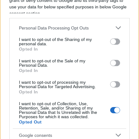
grant or deny consent to Google and its third-party tags to
come in questo momento sta dando il “meglio” di sé.
use your data for below specified purposes in below Google
La satira è libertà di espressione o almeno lo è fino a
consent section.
quando non supera l’indecenza, fino a quando non
offende e non è volgare. Una frase di Alexander
Personal Data Processing Opt Outs
Pushkin lo accompagna da sempre: “Dove non arriva
I want to opt-out of the Sharing of my
la spada della legge, là giunge la frusta della satira”.
personal data.
Opted In
I want to opt-out of the Sale of my
Personal Data.
Opted In
I want to opt-out of processing my
Corte dei conti, la riforma a
Personal Data for Targeted Advertising.
Opted In
metà: si poteva fare di più
I want to opt-out of Collection, Use,
Retention, Sale, and/or Sharing of my
Chi firma non deve avere paura, chi paga le tasse
Personal Data that Is Unrelated with the
Purposes for which it was collected.
nemmeno. La magistratura contabile non deve
Opted Out
solo punire, ma aiutare la buona
amministrazione
Google consents