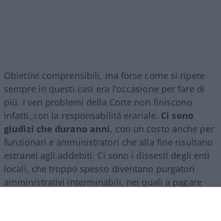
Obiettivi comprensibili, ma forse come si ripete
sempre in questi casi era l’occasione per fare di
più. I veri problemi della Corte non finiscono
infatti.,con la responsabilità erariale.
Ci sono
giudizi che durano anni
, con un costo anche per
funzionari e amministratori che alla fine risultano
estranei agli addebiti. Ci sono i dissesti degli enti
locali, che troppo spesso diventano purgatori
amministrativi interminabili, nei quali a pagare
sono soprattutto i cittadini. E ci sono uffici
territoriali con carichi di lavoro molto diversi, che