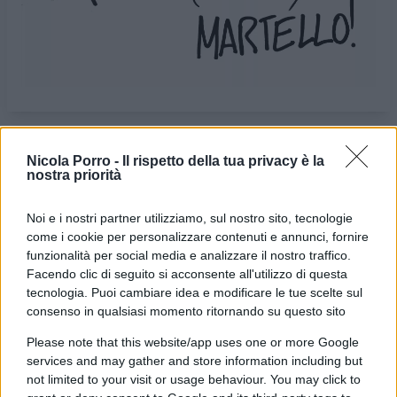
Nicola Porro -
Il rispetto della tua privacy è la
VIGNETTA DEL
VIGNETTA DEL
nostra priorità
22/02/2023
16/03/2023
Noi e i nostri partner utilizziamo, sul nostro sito, tecnologie
Le vignette satiriche di
Beppe Fantin
, illustratore
come i cookie per personalizzare contenuti e annunci, fornire
funzionalità per social media e analizzare il nostro traffico.
trevigiano, nascono dalla passione dell'autore per
Facendo clic di seguito si acconsente all'utilizzo di questa
dare voce a situazioni, non solo politiche, attraverso i
tecnologia. Puoi cambiare idea e modificare le tue scelte sul
disegni utilizzando da sempre la tecnica riconoscibile
consenso in qualsiasi momento ritornando su questo sito
dell'acquerello. Orgogliosamente un liberale di
Please note that this website/app uses one or more Google
centrodestra, il vignettista non fatica a trovare le sue
services and may gather and store information including but
ispirazioni dall’attuale sinistra, che a suo dire, mai
not limited to your visit or usage behaviour. You may click to