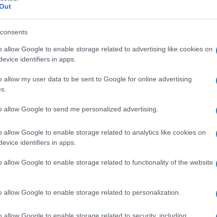
Out
consents
o allow Google to enable storage related to advertising like cookies on
evice identifiers in apps.
o allow my user data to be sent to Google for online advertising
s.
to allow Google to send me personalized advertising.
VIGNETTA DEL
24/10/2025
o allow Google to enable storage related to analytics like cookies on
evice identifiers in apps.
atore trevigiano, nascono dalla passione dell'autore
o allow Google to enable storage related to functionality of the website
attraverso i disegni utilizzando da sempre la
amente un liberale di centrodestra, il vignettista
uale sinistra, che a suo dire, mai come in questo
o allow Google to enable storage related to personalization.
è libertà di espressione o almeno lo è fino a
o allow Google to enable storage related to security, including