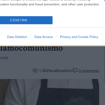
non offende e non è volgare. Una frase di
cation functionality and fraud prevention, and other user protection.
ove non arriva la spada della legge, là giunge la
CONFIRM
Data Deletion
Data Access
Privacy and Cookie Policy
l’islamocomunismo
mondo
1.3k
Visualizzazioni
0
commenti