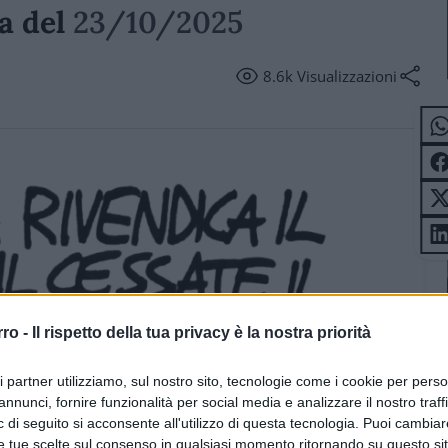
ta del
23/10/2025
8.6k
Visualizzazioni
rro -
Il rispetto della tua privacy è la nostra priorità
ri partner utilizziamo, sul nostro sito, tecnologie come i cookie per pers
annunci, fornire funzionalità per social media e analizzare il nostro traff
 di seguito si acconsente all'utilizzo di questa tecnologia. Puoi cambiar
e tue scelte sul consenso in qualsiasi momento ritornando su questo si