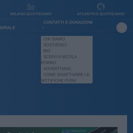
MILANO QUOTIDIANO
ATLANTICO QUOTIDIANO
CONTATTI E DONAZIONI
IBERALE
CHI SIAMO
SOSTIENICI
BIO
SCRIVI A NICOLA
PORRO
ADVERTISING
COME DISATTIVARE LE
NOTIFICHE PUSH