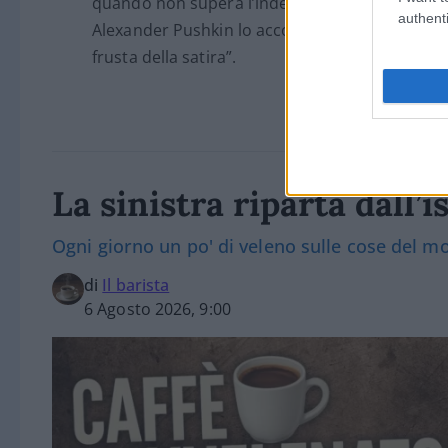
quando non supera l’indecenza, fino a quando 
authenti
Alexander Pushkin lo accompagna da sempre: “D
frusta della satira”.
La sinistra riparta dal
Ogni giorno un po' di veleno sulle cose del 
di
Il barista
6 Agosto 2026, 9:00