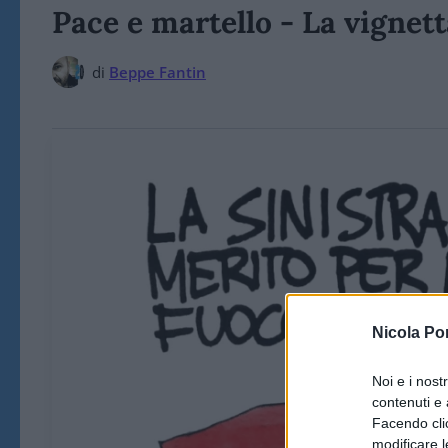
Pace e martello - La vignet
di
Beppe Fantin
Nicola Po
Noi e i nost
contenuti e 
Facendo clic
modificare l