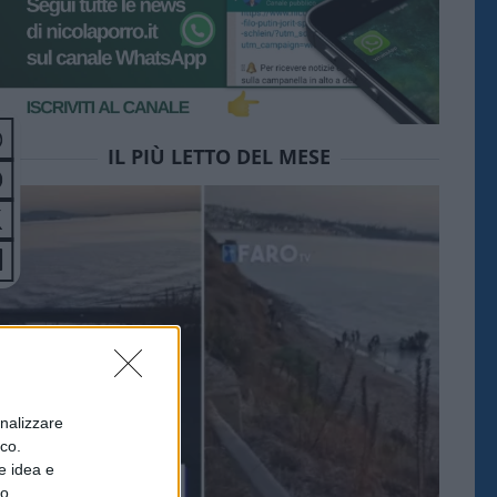
IL PIÙ LETTO DEL MESE
onalizzare
ico.
e idea e
to