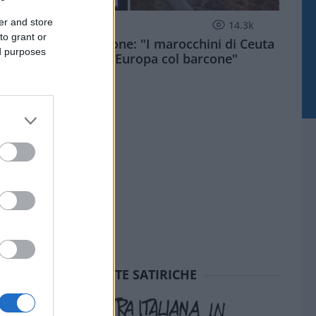
er and store
ESTERI
14.3k
to grant or
Meloni aveva ragione: "I marocchini di Ceuta
ed purposes
sbarcano in Europa col barcone"
SEDUTE SATIRICHE