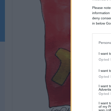
Please note
information 
deny consent
in below Go
Persona
I want t
Opted 
I want t
Opted 
I want 
Advertis
Opted 
I want t
of my P
was col