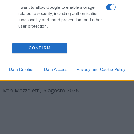
I want to allow Google to enable storage
related to security, including authentication
functionality and fraud prevention, and other
user protection.
Resta, come dice lei nel libro che ha dedicato a
CONFIRM
questa parte fondamentale della sua vita, “l’amore
intorno”:
ciò che è accaduto davvero, al netto di
Data Deletion
Data Access
Privacy and Cookie Policy
ogni “se”
.
Ivan Mazzoletti, 5 agosto 2026