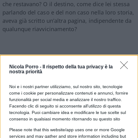
che restavano? O il destino, come dice lei stessa
parlando del caso e del non caso nella loro storia,
aveva già scritto un’altra pagina, indipendente da
qualunque riavvicinamento?
Nicola Porro -
Il rispetto della tua privacy è la
nostra priorità
Noi e i nostri partner utilizziamo, sul nostro sito, tecnologie
come i cookie per personalizzare contenuti e annunci, fornire
funzionalità per social media e analizzare il nostro traffico.
Facendo clic di seguito si acconsente all'utilizzo di questa
tecnologia. Puoi cambiare idea e modificare le tue scelte sul
consenso in qualsiasi momento ritornando su questo sito
Please note that this website/app uses one or more Google
Fabiola non crede che quella separazione sarebbe
services and may gather and store information including but