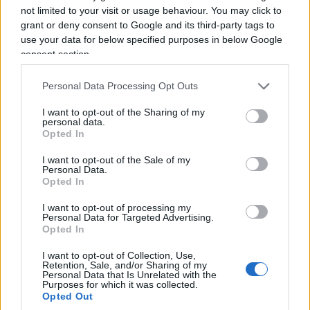
diventata un divorzio formale. Pensa che lei e
not limited to your visit or usage behaviour. You may click to
Pino avrebbero continuato a discutere, ad
grant or deny consent to Google and its third-party tags to
use your data for below specified purposes in below Google
“arrabbiarsi” — usa proprio questa parola ma che
consent section.
non sarebbero riusciti a disfare quel “noi”
fortemente voluto fin dall’inizio. È la stessa logica
Personal Data Processing Opt Outs
per cui, oggi, associa la fine imminente e
I want to opt-out of the Sharing of my
improvvisa del gennaio 2015 non a una rottura
personal data.
Opted In
definitiva ma a
un capitolo interrotto a metà
:
due persone che si erano allontanate, colte da un
I want to opt-out of the Sale of my
Personal Data.
destino che non ha lasciato il tempo per chiudere
Opted In
il cerchio.
I want to opt-out of processing my
Personal Data for Targeted Advertising.
Opted In
Ecco allora il vero gioco delle ipotesi, quello che
lega insieme i due fili del racconto di Fabiola: un
I want to opt-out of Collection, Use,
Retention, Sale, and/or Sharing of my
Massimo Troisi ancora presente per intercedere, e
Personal Data that Is Unrelated with the
Purposes for which it was collected.
un segnale — quello delle canzoni di Capodanno
Opted Out