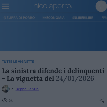
ECONOMIA
LIBERILIBRI
SHOP
SOSTIENICI
TUTTE LE VIGNETTE
La sinistra difende i delinquenti
- La vignetta del
24/01/2026
di
Beppe Fantin
6k