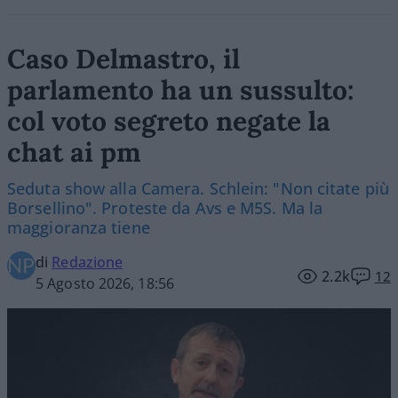
Caso Delmastro, il
parlamento ha un sussulto:
col voto segreto negate la
chat ai pm
Seduta show alla Camera. Schlein: "Non citate più
Borsellino". Proteste da Avs e M5S. Ma la
maggioranza tiene
di
Redazione
2.2k
12
5 Agosto 2026, 18:56