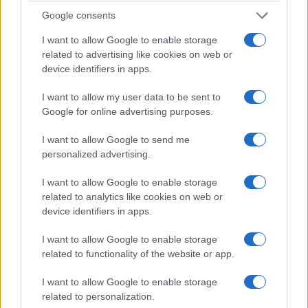
— colto e non lasciato cadere. In questo scenario
Google consents
alternativo, i quattro giorni che separarono quel
concerto dalla scomparsa di Pino Daniele
non
I want to allow Google to enable storage
sarebbero stati gli ultimi di una storia in
related to advertising like cookies on web or
device identifiers in apps.
sospeso ma l’inizio di un nuovo inizio
. Non
sappiamo, ovviamente, se sarebbe bastato. Ma è
I want to allow my user data to be sent to
proprio la sensazione di un tempo mancato per
Google for online advertising purposes.
pochissimo — quel “non abbiamo avuto il tempo
I want to allow Google to send me
di dircelo”, come lo definisce Fabiola stessa — a
personalized advertising.
rendere questa ipotesi tanto struggente quanto
I want to allow Google to enable storage
impossibile da verificare.
related to analytics like cookies on web or
device identifiers in apps.
I want to allow Google to enable storage
related to functionality of the website or app.
I want to allow Google to enable storage
related to personalization.