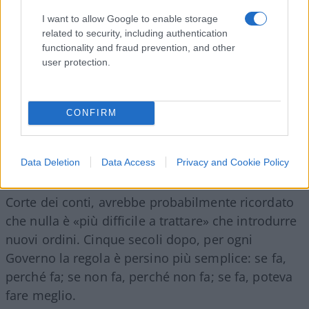
I want to allow Google to enable storage
related to security, including authentication
functionality and fraud prevention, and other
user protection.
CONFIRM
Data Deletion
Data Access
Privacy and Cookie Policy
Machiavelli,
davanti alla recente riforma della
Corte dei conti, avrebbe probabilmente ricordato
che nulla è «più difficile a trattare» che introdurre
nuovi ordini. Cinque secoli dopo, per ogni
Governo la regola è persino più semplice: se fa,
perché fa; se non fa, perché non fa; se fa, poteva
fare meglio.