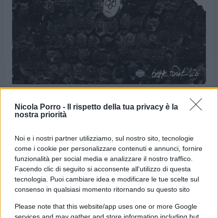
Nicola Porro -
Il rispetto della tua privacy è la
nostra priorità
VIGNETTA DEL
VIGNETTA DEL
24/04/2026
26/04/2026
Noi e i nostri partner utilizziamo, sul nostro sito, tecnologie
come i cookie per personalizzare contenuti e annunci, fornire
funzionalità per social media e analizzare il nostro traffico.
Le vignette satiriche di
Beppe Fantin
, illustratore
Facendo clic di seguito si acconsente all'utilizzo di questa
trevigiano, nascono dalla passione dell'autore per
tecnologia. Puoi cambiare idea e modificare le tue scelte sul
consenso in qualsiasi momento ritornando su questo sito
dare voce a situazioni, non solo politiche, attraverso i
disegni utilizzando da sempre la tecnica riconoscibile
Please note that this website/app uses one or more Google
services and may gather and store information including but