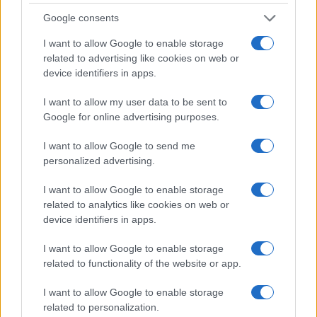
nemmeno. La magistratura contabile non deve
Google consents
solo punire, ma aiutare la buona
amministrazione
I want to allow Google to enable storage
related to advertising like cookies on web or
di
Luigi Bisignani
device identifiers in apps.
1.4k
0
8 Agosto 2026, 19:00
I want to allow my user data to be sent to
Google for online advertising purposes.
I want to allow Google to send me
personalized advertising.
I want to allow Google to enable storage
related to analytics like cookies on web or
device identifiers in apps.
I want to allow Google to enable storage
related to functionality of the website or app.
I want to allow Google to enable storage
related to personalization.