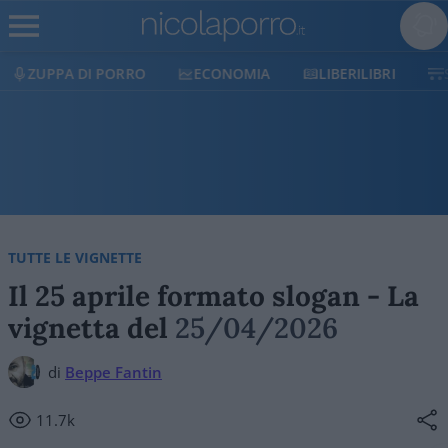
ECONOMIA
LIBERILIBRI
SHOP
SOSTIENICI
TUTTE LE VIGNETTE
Il 25 aprile formato slogan - La
vignetta del
25/04/2026
di
Beppe Fantin
11.7k