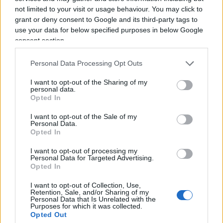
dell'acquerello. Orgogliosamente un liberale di
not limited to your visit or usage behaviour. You may click to
centrodestra, il vignettista non fatica a trovare le sue
grant or deny consent to Google and its third-party tags to
ispirazioni dall’attuale sinistra, che a suo dire, mai
use your data for below specified purposes in below Google
come in questo momento sta dando il “meglio” di sé.
consent section.
La satira è libertà di espressione o almeno lo è fino a
Personal Data Processing Opt Outs
quando non supera l’indecenza, fino a quando non
offende e non è volgare. Una frase di Alexander
I want to opt-out of the Sharing of my
personal data.
Pushkin lo accompagna da sempre: “Dove non arriva
Opted In
la spada della legge, là giunge la frusta della satira”.
I want to opt-out of the Sale of my
Personal Data.
Opted In
I want to opt-out of processing my
Personal Data for Targeted Advertising.
Opted In
Corte dei conti, la riforma a
I want to opt-out of Collection, Use,
Retention, Sale, and/or Sharing of my
metà: si poteva fare di più
Personal Data that Is Unrelated with the
Purposes for which it was collected.
Opted Out
Chi firma non deve avere paura, chi paga le tasse