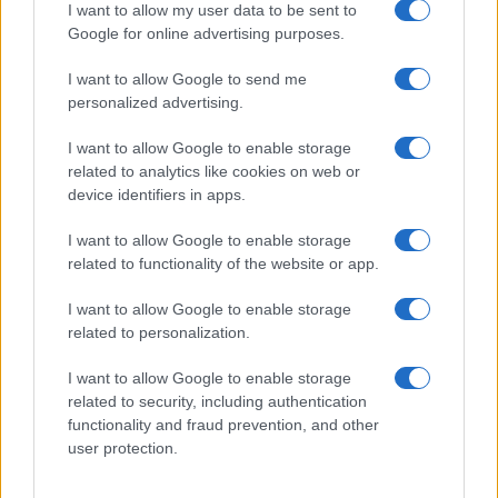
conformista: letture vere, cattive e senza il solito
I want to allow my user data to be sent to
catechismo da spiaggia
Google for online advertising purposes.
di Peter Cameron Ellis
I want to allow Google to send me
1.3k
0
personalized advertising.
9 Agosto 2026, 15:04
I want to allow Google to enable storage
related to analytics like cookies on web or
device identifiers in apps.
I want to allow Google to enable storage
related to functionality of the website or app.
I want to allow Google to enable storage
related to personalization.
I want to allow Google to enable storage
related to security, including authentication
functionality and fraud prevention, and other
user protection.