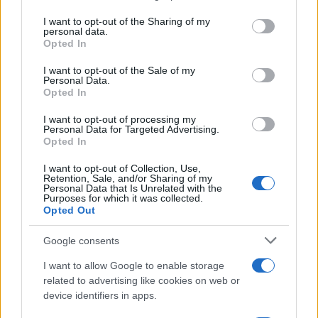
ispirazioni dall’attuale sinistra, che a suo dire, mai
I want to opt-out of the Sharing of my
come in questo momento sta dando il “meglio” di sé.
personal data.
Opted In
La satira è libertà di espressione o almeno lo è fino a
quando non supera l’indecenza, fino a quando non
I want to opt-out of the Sale of my
Personal Data.
offende e non è volgare. Una frase di Alexander
Opted In
Pushkin lo accompagna da sempre: “Dove non arriva
I want to opt-out of processing my
la spada della legge, là giunge la frusta della satira”.
Personal Data for Targeted Advertising.
Opted In
I want to opt-out of Collection, Use,
Retention, Sale, and/or Sharing of my
Personal Data that Is Unrelated with the
Purposes for which it was collected.
Opted Out
Cinque libri da leggere sotto
Google consents
l’ombrellone senza fingere di
I want to allow Google to enable storage
essere Proust
related to advertising like cookies on web or
device identifiers in apps.
Da Franchini a Scarpa, dal Lazarillo alla piccola