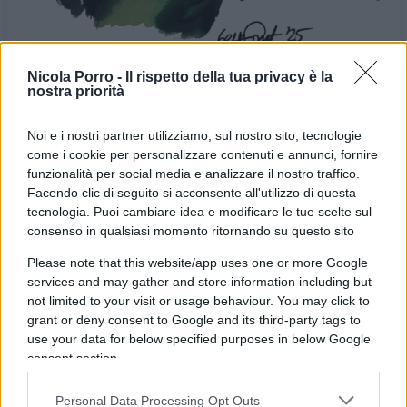
Nicola Porro -
Il rispetto della tua privacy è la
nostra priorità
Noi e i nostri partner utilizziamo, sul nostro sito, tecnologie
come i cookie per personalizzare contenuti e annunci, fornire
funzionalità per social media e analizzare il nostro traffico.
Facendo clic di seguito si acconsente all'utilizzo di questa
VIGNETTA DEL
VIGNETTA DEL
tecnologia. Puoi cambiare idea e modificare le tue scelte sul
24/10/2025
27/10/2025
consenso in qualsiasi momento ritornando su questo sito
Please note that this website/app uses one or more Google
Le vignette satiriche di
Beppe Fantin
, illustratore
services and may gather and store information including but
trevigiano, nascono dalla passione dell'autore per
not limited to your visit or usage behaviour. You may click to
grant or deny consent to Google and its third-party tags to
dare voce a situazioni, non solo politiche, attraverso i
use your data for below specified purposes in below Google
disegni utilizzando da sempre la tecnica riconoscibile
consent section.
dell'acquerello. Orgogliosamente un liberale di
centrodestra, il vignettista non fatica a trovare le sue
Personal Data Processing Opt Outs