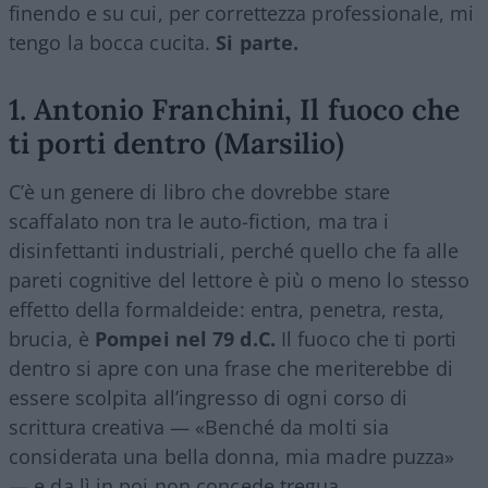
finendo e su cui, per correttezza professionale, mi
tengo la bocca cucita.
Si parte.
1. Antonio Franchini, Il fuoco che
ti porti dentro (Marsilio)
C’è un genere di libro che dovrebbe stare
scaffalato non tra le auto-fiction, ma tra i
disinfettanti industriali, perché quello che fa alle
pareti cognitive del lettore è più o meno lo stesso
effetto della formaldeide: entra, penetra, resta,
brucia, è
Pompei nel 79 d.C.
Il fuoco che ti porti
dentro si apre con una frase che meriterebbe di
essere scolpita all’ingresso di ogni corso di
scrittura creativa — «Benché da molti sia
considerata una bella donna, mia madre puzza»
— e da lì in poi non concede tregua.