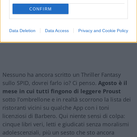
CONFIRM
Data Deletion
Data Access
Privacy and Cookie Policy
Nessuno ha ancora scritto un Thriller Fantasy
sullo SPID, dovrei farlo io? Ci penso.
Agosto è il
mese in cui tutti fingono di leggere Proust
sotto l’ombrellone e in realtà scorrono la lista dei
ristoranti vicini su qualche App con i toni
licenziosi di Barbero. Qui niente sensi di colpa:
cinque libri veri, letti e giudicati senza moralismi
adolescenziali, più un sesto che sto ancora