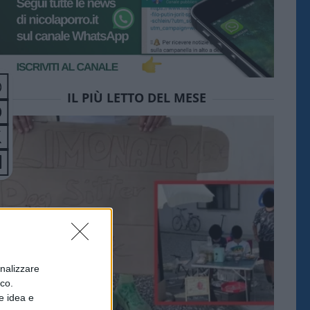
IL PIÙ LETTO DEL MESE
onalizzare
ico.
e idea e