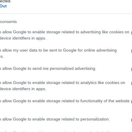
lected.
Out
consents
o allow Google to enable storage related to advertising like cookies on
evice identifiers in apps.
o allow my user data to be sent to Google for online advertising
s.
to allow Google to send me personalized advertising.
o allow Google to enable storage related to analytics like cookies on
VIGNETTA DEL
28/12/2025
evice identifiers in apps.
o allow Google to enable storage related to functionality of the website
atore trevigiano, nascono dalla passione dell'autore
attraverso i disegni utilizzando da sempre la
o allow Google to enable storage related to personalization.
amente un liberale di centrodestra, il vignettista
uale sinistra, che a suo dire, mai come in questo