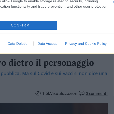
o allow Google to enable storage related to security, including
è libertà di espressione o almeno lo è fino a
cation functionality and fraud prevention, and other user protection.
non offende e non è volgare. Una frase di
ove non arriva la spada della legge, là giunge la
CONFIRM
Data Deletion
Data Access
Privacy and Cookie Policy
ro dietro il personaggio
 pubblica. Ma sul Covid e sui vaccini non dice una
1.6k
Visualizzazioni
0
commenti