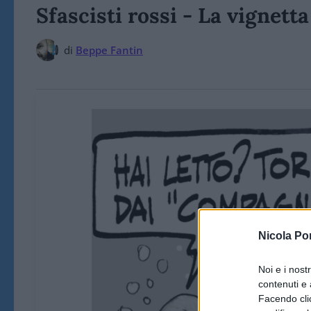
Sfascisti rossi - La vignett
di
Beppe Fantin
Nicola Po
Noi e i nost
contenuti e 
Facendo clic