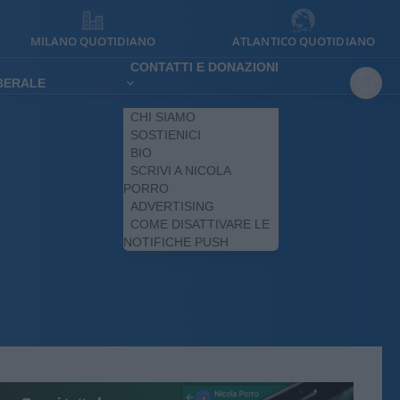
MILANO QUOTIDIANO
ATLANTICO QUOTIDIANO
CONTATTI E DONAZIONI
IBERALE
CHI SIAMO
SOSTIENICI
BIO
SCRIVI A NICOLA
PORRO
ADVERTISING
COME DISATTIVARE LE
NOTIFICHE PUSH