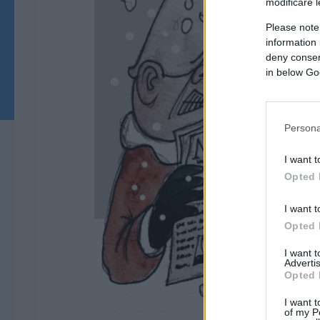
modificare l
Please note
information 
deny consent
in below Go
Persona
I want t
Opted 
I want t
Opted 
I want 
Advertis
Opted 
I want t
of my P