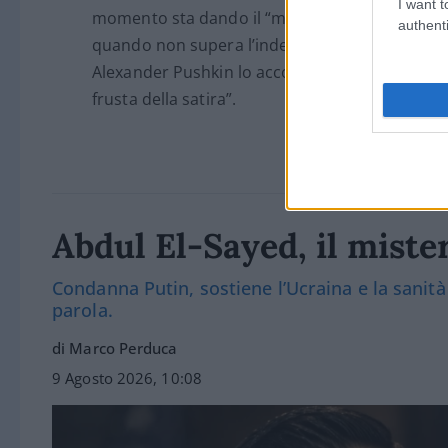
I want t
momento sta dando il “meglio” di sé. La satira 
authenti
quando non supera l’indecenza, fino a quando 
Alexander Pushkin lo accompagna da sempre: “D
frusta della satira”.
Abdul El-Sayed, il miste
Condanna Putin, sostiene l’Ucraina e la sanità
parola.
di Marco Perduca
9 Agosto 2026, 10:08