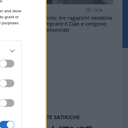
to
SOCIETÀ
14.9k
er and store
Siamo un Paese morto: tre ragazzini vendono
to grant or
limonata per comprare il Ciao e vengono
ed purposes
denunciati
SEDUTE SATIRICHE