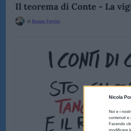
Il teorema di Conte - La vi
di
Beppe Fantin
Nicola Po
Noi e i nost
contenuti e 
Facendo clic
modificare l