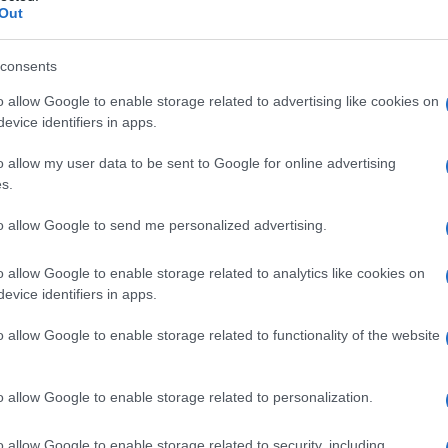
Out
consents
o allow Google to enable storage related to advertising like cookies on
evice identifiers in apps.
o allow my user data to be sent to Google for online advertising
s.
to allow Google to send me personalized advertising.
o allow Google to enable storage related to analytics like cookies on
VIGNETTA DEL
evice identifiers in apps.
29/04/2026
o allow Google to enable storage related to functionality of the website
atore trevigiano, nascono dalla passione dell'autore
attraverso i disegni utilizzando da sempre la
o allow Google to enable storage related to personalization.
amente un liberale di centrodestra, il vignettista
uale sinistra, che a suo dire, mai come in questo
o allow Google to enable storage related to security, including