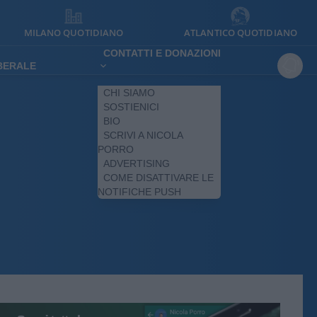
MILANO QUOTIDIANO
ATLANTICO QUOTIDIANO
CONTATTI E DONAZIONI
IBERALE
CHI SIAMO
SOSTIENICI
BIO
SCRIVI A NICOLA
PORRO
ADVERTISING
COME DISATTIVARE LE
NOTIFICHE PUSH