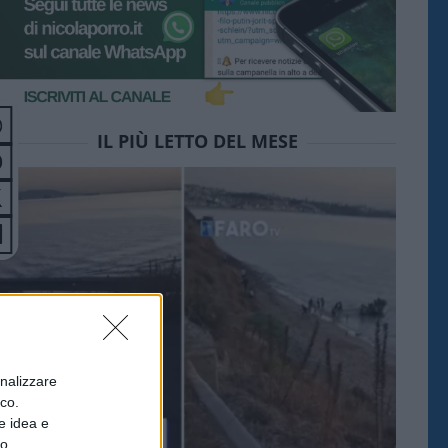
IL PIÙ LETTO DEL MESE
onalizzare
ico.
e idea e
to