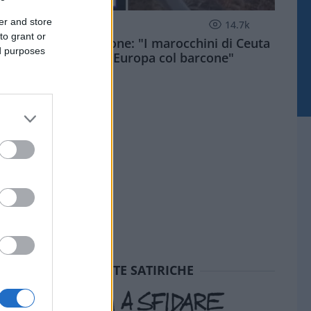
er and store
ESTERI
14.7k
to grant or
Meloni aveva ragione: "I marocchini di Ceuta
ed purposes
sbarcano in Europa col barcone"
SEDUTE SATIRICHE