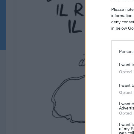
Please note
information 
deny consent
in below Go
Persona
I want t
Opted 
I want t
Opted 
I want 
Advertis
Opted 
I want t
of my P
was col