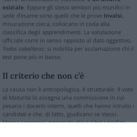
esiziale
. Eppure gli stessi territori più munifici in
sede d’esame sono quelli che le prove
Invalsi,
misurazione cieca, collocano in coda alla
classifica degli apprendimenti. La valutazione
ufficiale corre in senso opposto al dato oggettivo.
Todos caballeros:
si nobilita per acclamazione chi il
test pone più in basso.
Il criterio che non c’è
La causa non è antropologica, è strutturale. Il voto
di Maturità lo assegna una commissione in cui
pesano i docenti interni, quelli che hanno istruito i
candidati e che, di fatto, giudicano se stessi.
Manca un’ancora nazionale che calibri i giudizi:
l’Invalsi fotografa, ma non entra nel voto. Il