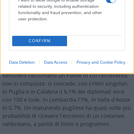
related to security, including authentication
functionality and fraud prevention, and other
user protection.
CONFIRM
Data Deletion
Data Access
Privacy and Cookie Policy
I dati della Maturita’ 2025/2026 diffusi dal
Ministero raccontano un Paese in cui l’eccellenza
non si conquista: si concede, con criteri singolari.
In Puglia e in Calabria il 6,1% dei diplomati esce
con 100 e lode. In Lombardia l’1%, in Valle d’Aosta
lo 0,7%. Un maturando pugliese ha quasi volte più
probabilità di ricevere l’encomio di un coetaneo
valdostano, a parità di titolo e programmi.