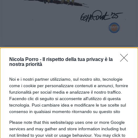
Nicola Porro -
Il rispetto della tua privacy è la
nostra priorità
VIGNETTA DEL
VIGNETTA DEL
28/06/2025
02/07/2025
Noi e i nostri partner utilizziamo, sul nostro sito, tecnologie
come i cookie per personalizzare contenuti e annunci, fornire
Le vignette satiriche di
Beppe Fantin
, illustratore
funzionalità per social media e analizzare il nostro traffico.
trevigiano, nascono dalla passione dell'autore per
Facendo clic di seguito si acconsente all'utilizzo di questa
dare voce a situazioni, non solo politiche, attraverso i
tecnologia. Puoi cambiare idea e modificare le tue scelte sul
consenso in qualsiasi momento ritornando su questo sito
disegni utilizzando da sempre la tecnica riconoscibile
dell'acquerello. Orgogliosamente un liberale di
Please note that this website/app uses one or more Google
services and may gather and store information including but
centrodestra, il vignettista non fatica a trovare le sue
not limited to your visit or usage behaviour. You may click to