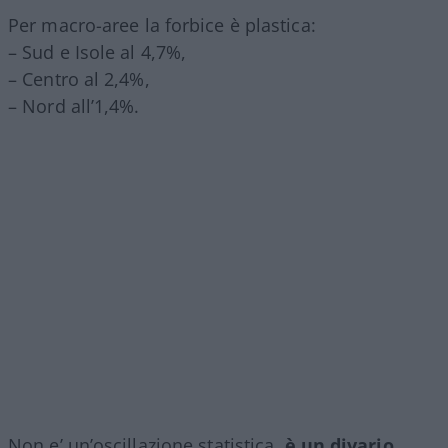
Per macro-aree la forbice è plastica:
– Sud e Isole al 4,7%,
– Centro al 2,4%,
– Nord all’1,4%.
Non e’ un’oscillazione statistica,
è un divario