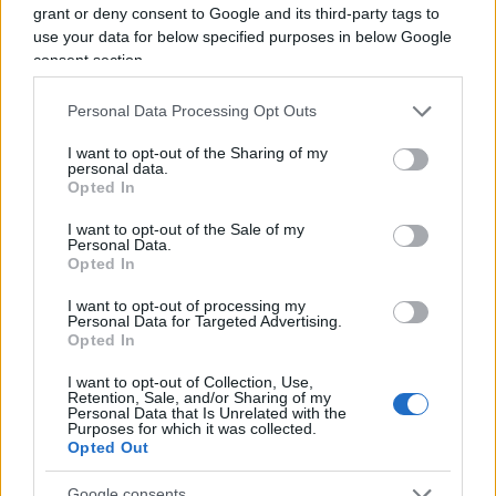
ispirazioni dall’attuale sinistra, che a suo dire, mai
grant or deny consent to Google and its third-party tags to
come in questo momento sta dando il “meglio” di sé.
use your data for below specified purposes in below Google
La satira è libertà di espressione o almeno lo è fino a
consent section.
quando non supera l’indecenza, fino a quando non
Personal Data Processing Opt Outs
offende e non è volgare. Una frase di Alexander
Pushkin lo accompagna da sempre: “Dove non arriva
I want to opt-out of the Sharing of my
personal data.
la spada della legge, là giunge la frusta della satira”.
Opted In
I want to opt-out of the Sale of my
Personal Data.
Opted In
I want to opt-out of processing my
Personal Data for Targeted Advertising.
Più lodi al Sud che al Nord (e
Opted In
relativi bonus). La maturità
I want to opt-out of Collection, Use,
Retention, Sale, and/or Sharing of my
ormai è una barzelletta
Personal Data that Is Unrelated with the
Purposes for which it was collected.
Opted Out
Il sistema non premia il merito ma la latitudine in
cui ci si diploma. Troppi prof interni: di fatto
Google consents