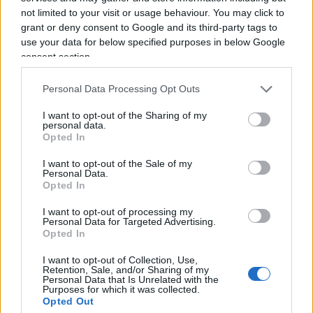
dell'acquerello. Orgogliosamente un liberale di
not limited to your visit or usage behaviour. You may click to
centrodestra, il vignettista non fatica a trovare le sue
grant or deny consent to Google and its third-party tags to
ispirazioni dall’attuale sinistra, che a suo dire, mai
use your data for below specified purposes in below Google
come in questo momento sta dando il “meglio” di sé.
consent section.
La satira è libertà di espressione o almeno lo è fino a
Personal Data Processing Opt Outs
quando non supera l’indecenza, fino a quando non
offende e non è volgare. Una frase di Alexander
I want to opt-out of the Sharing of my
personal data.
Pushkin lo accompagna da sempre: “Dove non arriva
Opted In
la spada della legge, là giunge la frusta della satira”.
I want to opt-out of the Sale of my
Personal Data.
Opted In
I want to opt-out of processing my
Personal Data for Targeted Advertising.
Opted In
Corte dei conti, la riforma a
I want to opt-out of Collection, Use,
Retention, Sale, and/or Sharing of my
metà: si poteva fare di più
Personal Data that Is Unrelated with the
Purposes for which it was collected.
Opted Out
Chi firma non deve avere paura, chi paga le tasse