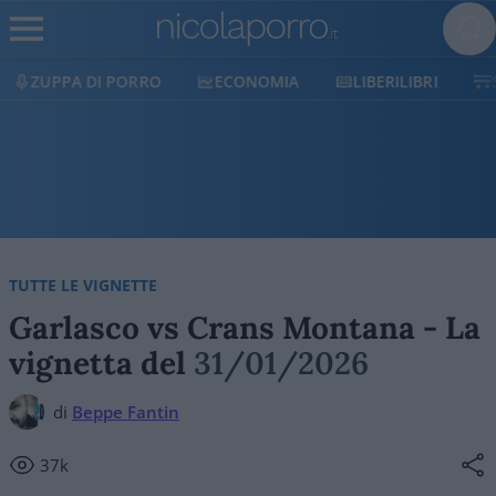
ECONOMIA
LIBERILIBRI
SHOP
SOSTIENICI
TUTTE LE VIGNETTE
Garlasco vs Crans Montana - La
vignetta del
31/01/2026
di
Beppe Fantin
37k