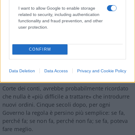
I want to allow Google to enable storage
related to security, including authentication
functionality and fraud prevention, and other
user protection.
CONFIRM
Data Deletion
Data Access
Privacy and Cookie Policy
Machiavelli,
davanti alla recente riforma della
Corte dei conti, avrebbe probabilmente ricordato
che nulla è «più difficile a trattare» che introdurre
nuovi ordini. Cinque secoli dopo, per ogni
Governo la regola è persino più semplice: se fa,
perché fa; se non fa, perché non fa; se fa, poteva
fare meglio.