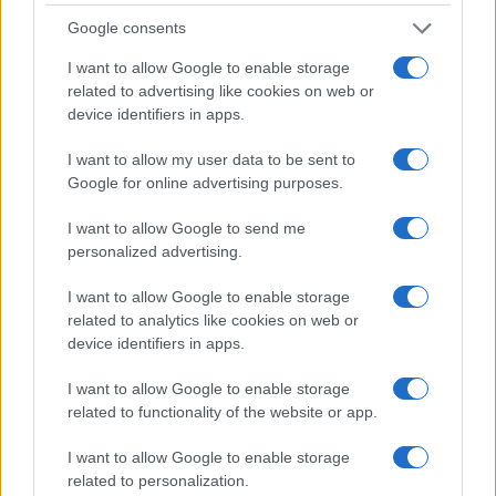
nemmeno. La magistratura contabile non deve
Google consents
solo punire, ma aiutare la buona
amministrazione
I want to allow Google to enable storage
related to advertising like cookies on web or
di
Luigi Bisignani
device identifiers in apps.
1.5k
1
8 Agosto 2026, 19:00
I want to allow my user data to be sent to
Google for online advertising purposes.
I want to allow Google to send me
personalized advertising.
I want to allow Google to enable storage
related to analytics like cookies on web or
device identifiers in apps.
I want to allow Google to enable storage
related to functionality of the website or app.
I want to allow Google to enable storage
related to personalization.