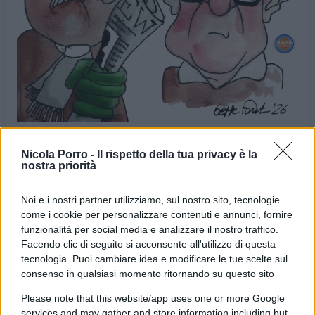
Nicola Porro -
Il rispetto della tua privacy è la
nostra priorità
VIGNETTA DEL
VIGNETTA DEL
30/01/2026
02/02/2026
Noi e i nostri partner utilizziamo, sul nostro sito, tecnologie
come i cookie per personalizzare contenuti e annunci, fornire
funzionalità per social media e analizzare il nostro traffico.
Le vignette satiriche di
Beppe Fantin
, illustratore
Facendo clic di seguito si acconsente all'utilizzo di questa
trevigiano, nascono dalla passione dell'autore per
tecnologia. Puoi cambiare idea e modificare le tue scelte sul
consenso in qualsiasi momento ritornando su questo sito
dare voce a situazioni, non solo politiche, attraverso i
disegni utilizzando da sempre la tecnica riconoscibile
Please note that this website/app uses one or more Google
services and may gather and store information including but