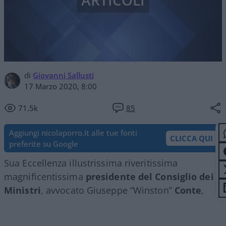
ARTICOLI
di
Giovanni Sallusti
17 Marzo 2020, 8:00
71.5k
85
Aggiungi nicolaporro.it alle tue fonti
CLICCA QUI
preferite su Google
Sua Eccellenza illustrissima riveritissima
magnificentissima
presidente del Consiglio dei
Ministri
, avvocato Giuseppe “Winston”
Conte
,