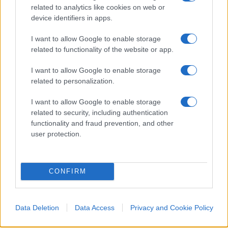
ospedale in Fiera? Ho capito bene, mi ostentate il
related to analytics like cookies on web or
device identifiers in apps.
braccino corto con i miei stessi soldi? Quando
invece, nello stesso decreto Cura Italia, vi
I want to allow Google to enable storage
riscoprite eternamente generosi con gli eterni
related to functionality of the website or app.
carrozzoni italici?
I want to allow Google to enable storage
related to personalization.
#CITTADINO
#CORONAVIRUS
#CURAITALIA
#DECRETO
#GOVERNO
#LOMBARDIA
I want to allow Google to enable storage
related to security, including authentication
#PARTITAIVA
functionality and fraud prevention, and other
user protection.
Pagina
PAGINA
Precedente
SUCCESSIVA
CONFIRM
85
Leggi i commenti
Data Deletion
Data Access
Privacy and Cookie Policy