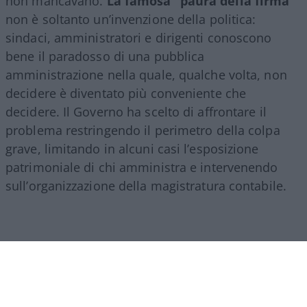
non mancavano.
La famosa “paura della firma”
non è soltanto un’invenzione della politica:
sindaci, amministratori e dirigenti conoscono
bene il paradosso di una pubblica
amministrazione nella quale, qualche volta, non
decidere è diventato più conveniente che
decidere. Il Governo ha scelto di affrontare il
problema restringendo il perimetro della colpa
grave, limitando in alcuni casi l’esposizione
patrimoniale di chi amministra e intervenendo
sull’organizzazione della magistratura contabile.