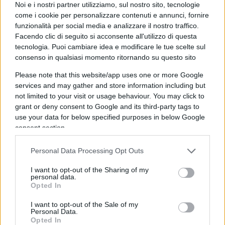
Noi e i nostri partner utilizziamo, sul nostro sito, tecnologie
come i cookie per personalizzare contenuti e annunci, fornire
funzionalità per social media e analizzare il nostro traffico.
Non ci servono elemosine, ci serve la sacrosanta
Facendo clic di seguito si acconsente all'utilizzo di questa
cancellazione dei tributi fiscali dovuti durante il
tecnologia. Puoi cambiare idea e modificare le tue scelte sul
periodo dell’emergenza, che Voi stessi avete
consenso in qualsiasi momento ritornando su questo sito
decretato debba essere di inattività forzata.
Please note that this website/app uses one or more Google
Perdoni, Eccellenza illuminatissima, ma se in
services and may gather and store information including but
questi mesi persevero a non fatturare, se si è
not limited to your visit or usage behaviour. You may click to
grant or deny consent to Google and its third-party tags to
bloccata l’intera catena della mia filiera, di cui io
use your data for below specified purposes in below Google
sono un minuscolo ingranaggio, cosa Le fa
consent section.
pensare che io il 31 maggio potrò pagare quelle
tasse che Lei, nella sua infinita magnanimità, mi
Personal Data Processing Opt Outs
ha sospeso oggi? La verità economica elementare,
I want to opt-out of the Sharing of my
egregio Statista Magno, è che io quei soldi non li
personal data.
Opted In
avrò mai. Per cui, se è stato d’eccezione per me,
tecnicamente impossibilitato a lavorare dalla crisi
I want to opt-out of the Sale of my
Personal Data.
sanitaria, dev’esserlo anche per il
Leviatano
Opted In