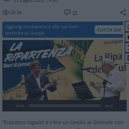
22 Luglio 2022, 14:00
20.3k
15
Aggiungi nicolaporro.it alle tue fonti
CLICCA QUI
preferite su Google
Video
Player
00:00
04:12
“Eravamo ragazzi e c’era un tavolo al
Giornale
con