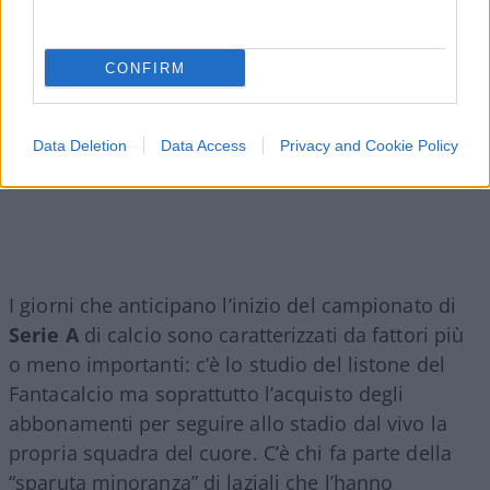
CONFIRM
Data Deletion
Data Access
Privacy and Cookie Policy
I giorni che anticipano l’inizio del campionato di
Serie A
di calcio sono caratterizzati da fattori più
o meno importanti: c’è lo studio del listone del
Fantacalcio ma soprattutto l’acquisto degli
abbonamenti per seguire allo stadio dal vivo la
propria squadra del cuore. C’è chi fa parte della
“sparuta minoranza” di laziali che l’hanno