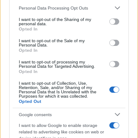
15
Personal Data Processing Opt Outs
Leggi i commenti
I want to opt-out of the Sharing of my
personal data.
Opted In
SEDUTE SATIRICHE
I want to opt-out of the Sale of my
Vignetta del 04/08/2026
Personal Data.
Opted In
I want to opt-out of processing my
Personal Data for Targeted Advertising.
Opted In
Vai all'archivio delle vignette
I want to opt-out of Collection, Use,
Retention, Sale, and/or Sharing of my
Personal Data that Is Unrelated with the
Purposes for which it was collected.
Opted Out
Google consents
Il Como e l’assurda pretesa di
I want to allow Google to enable storage
controllare chi ha già pagato
related to advertising like cookies on web or