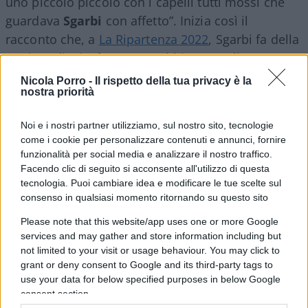
uno piccolo piccolo con i capelli tutti mossi che
guardava
Sgarbi
con affetto”. Inizia così il
racconto che, a
La Ripartenza 2022
, Sgarbi fa della
carriera di
Nicola Porro
. “Abbiamo realizzato
Virus”, racconta, “poi però ci hanno cacciato.
Nicola Porro -
Il rispetto della tua privacy è la
nostra priorità
Allora io ho chiamato Berlusconi, gli ho detto che
ci avevano censurato. Così lui gli ha affidato
Noi e i nostri partner utilizziamo, sul nostro sito, tecnologie
Matrix”. E su
Quarta Repubblica
: “In questa
come i cookie per personalizzare contenuti e annunci, fornire
trasmissione di vampiri, io sembro quello buono”.
funzionalità per social media e analizzare il nostro traffico.
Facendo clic di seguito si acconsente all'utilizzo di questa
tecnologia. Puoi cambiare idea e modificare le tue scelte sul
Un racconto inedito e divertente.
consenso in qualsiasi momento ritornando su questo sito
Please note that this website/app uses one or more Google
Vittorio Sgarbi, da
La Ripartenza 2022
services and may gather and store information including but
not limited to your visit or usage behaviour. You may click to
grant or deny consent to Google and its third-party tags to
#NICOLA PORRO
#VITTORIO SGARBI
use your data for below specified purposes in below Google
consent section.