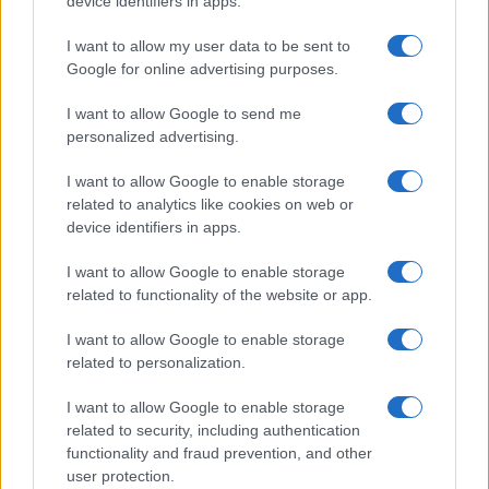
device identifiers in apps.
Il club lariano introduce presenze minime e
controlli sugli abbonati: pagare il posto non basta
I want to allow my user data to be sent to
più, bisogna anche dimostrare di meritarlo
Google for online advertising purposes.
di Ivan Mazzoletti
I want to allow Google to send me
1.7k
4
personalized advertising.
6 Agosto 2026, 20:00
I want to allow Google to enable storage
related to analytics like cookies on web or
device identifiers in apps.
I want to allow Google to enable storage
related to functionality of the website or app.
I want to allow Google to enable storage
related to personalization.
I want to allow Google to enable storage
related to security, including authentication
functionality and fraud prevention, and other
user protection.