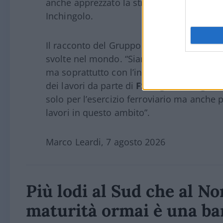
anche apprezzato la straordinarietà della
Inchingolo.
Il racconto del Gruppo Fs, ha aggiunto l’esp
svolte nel mondo. “Siamo molto presenti al
ma soprattutto con l’ingegneria: la metrop
dei lavori da parte di
FS Engeneering
. Si
solo per l’esercizio ferroviario ma anche p
lavori in questo ambito”.
Marco Leardi, 7 agosto 2026
Più lodi al Sud che al Nor
maturità ormai è una bar