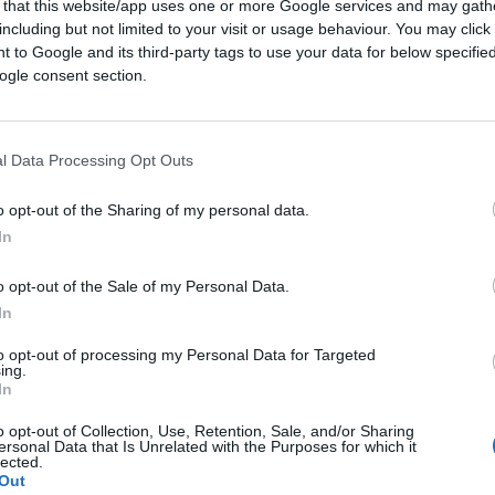
 that this website/app uses one or more Google services and may gath
including but not limited to your visit or usage behaviour. You may click 
 Communication & Sustainability Officer del
 to Google and its third-party tags to use your data for below specifi
porro.it: "La comunicazione digitale ha
ogle consent section.
22.4k
Visualizzazioni
l Data Processing Opt Outs
o opt-out of the Sharing of my personal data.
In
o opt-out of the Sale of my Personal Data.
In
to opt-out of processing my Personal Data for Targeted
ing.
In
iato il flusso informativo”. E questo ha
o opt-out of Collection, Use, Retention, Sale, and/or Sharing
ersonal Data that Is Unrelated with the Purposes for which it
golo
, Chief Corporate Affairs,
lected.
l Gruppo Ferrovie dello Stato Italiane, non
Out