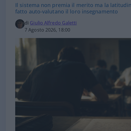
Il sistema non premia il merito ma la latitudine
fatto auto-valutano il loro insegnamento
di
Giulio Alfredo Galetti
7 Agosto 2026, 18:00