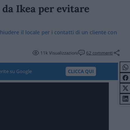
 da Ikea per evitare
iudere il locale per i contatti di un cliente con
11k
Visualizzazioni
62
commenti
ferite su Google
CLICCA QUI