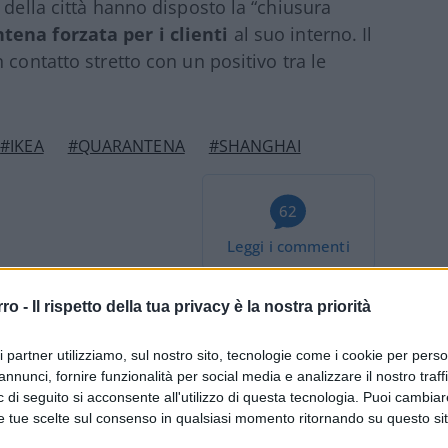
 della città hanno disposto la “chiusura
tena forzata per i clienti
al suo interno. Il
 contatto stretto con un positivo tra le
#IKEA
#QUARANTENA
#SHANGHAI
62
Leggi i commenti
rro -
Il rispetto della tua privacy è la nostra priorità
ri partner utilizziamo, sul nostro sito, tecnologie come i cookie per pers
annunci, fornire funzionalità per social media e analizzare il nostro traff
a Firenze? Così abbiamo
 di seguito si acconsente all'utilizzo di questa tecnologia. Puoi cambiar
e tue scelte sul consenso in qualsiasi momento ritornando su questo si
ssari”