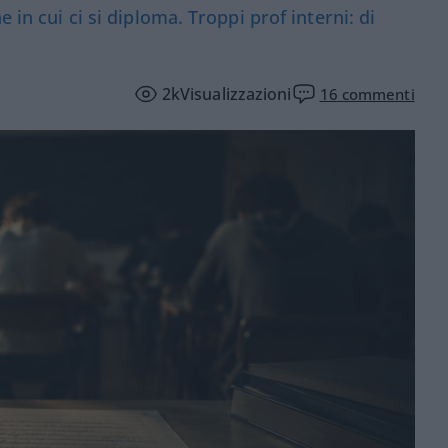
 in cui ci si diploma. Troppi prof interni: di
2k
Visualizzazioni
16
commenti