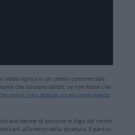
rsi video ripresi in un centro commerciale
 Scene che lasciano allibiti, se non fosse che
che ormai ci ha abituati a casi come questo
ostrano decine di persone in fuga dal centro
ccarli all’interno della struttura. Il panico