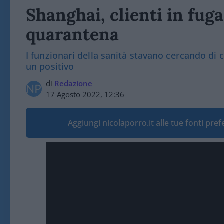
Shanghai, clienti in fuga
quarantena
I funzionari della sanità stavano cercando di ch
un positivo
di
Redazione
17 Agosto 2022, 12:36
Aggiungi nicolaporro.it alle tue fonti pre