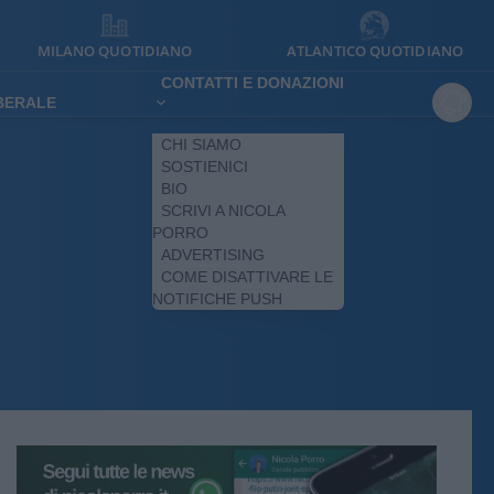
MILANO QUOTIDIANO
ATLANTICO QUOTIDIANO
CONTATTI E DONAZIONI
IBERALE
CHI SIAMO
SOSTIENICI
BIO
SCRIVI A NICOLA
PORRO
ADVERTISING
COME DISATTIVARE LE
NOTIFICHE PUSH