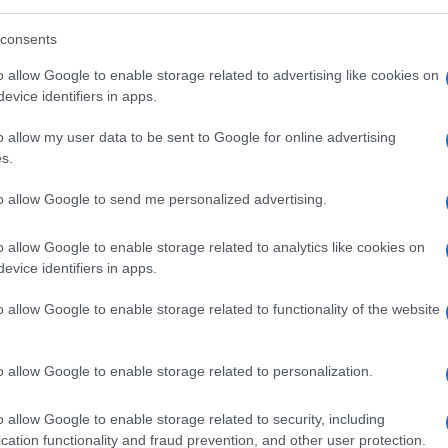
 le gestisce quotidianamente attraverso il
consents
ssere protagonisti dell’informazione, prima
ambiato il paradigma della comunicazione,
o allow Google to enable storage related to advertising like cookies on
me la nostra che muove ogni giorno 10mila
evice identifiers in apps.
questo momento fa i conti anche con 1300
o allow my user data to be sent to Google for online advertising
farlo subito, perché i tre capisaldi sono la
s.
abilità”, ha spiegato lo stesso Inchingolo a
to allow Google to send me personalized advertising.
o allow Google to enable storage related to analytics like cookies on
gia è avvenuta con la recente sostituzione
evice identifiers in apps.
renze, imponente operazione che ha
o allow Google to enable storage related to functionality of the website
circolazione. “Abbiamo spiegato che
quel
 e l’efficienza della rete
, lo abbiamo
come questo avveniva, con una gru da
o allow Google to enable storage related to personalization.
i, che ha fatto un intervento anche
o allow Google to enable storage related to security, including
 saputo cosa stava accadendo ma hanno
cation functionality and fraud prevention, and other user protection.