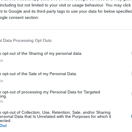
l boato. E ho detto: ti prego, ti prego…».
including but not limited to your visit or usage behaviour. You may click 
 to Google and its third-party tags to use your data for below specifi
ne di scendere il Gigante con il primo tempo
ogle consent section.
ntero, la consapevolezza di avere già fatto
ere abbastanza aggressiva. Poi il numero uno
 che follia!».
l Data Processing Opt Outs
o opt-out of the Sharing of my personal data.
In
rriere della Sera
. E forse è proprio questo il
ue Coppe del Mondo e una carriera costruita
o opt-out of the Sale of my Personal Data.
impiche
in casa fanno la differenza
In
o il suo status di atleta. Cambiano il
to opt-out of processing my Personal Data for Targeted
e più difficile.
ing.
In
po rilassata». Si rimprovera da sola:
o opt-out of Collection, Use, Retention, Sale, and/or Sharing
ersonal Data that Is Unrelated with the Purposes for which it
e, andare dritta. Nella seconda, invece, la
lected.
Out
e m’esplodesse tutto». Non voleva scendere,