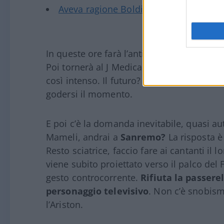
Aveva ragione Boldi. Alle Olimpiadi arr
In queste ore farà l’antidoping, festeggerà
Poi tornerà al J Medical per capire come
così intenso. Il futuro? «Vedremo». A 35 
godersi il momento.
E poi c’è la domanda inevitabile, quasi au
Mameli, andrai a
Sanremo?
La risposta è
Resto sciatrice, faccio fare ai cantanti il
viene subito proiettato verso il palco de
gesto controcorrente.
Rifiuta la passerel
personaggio televisivo
. Non c’è snobism
l’Ariston.