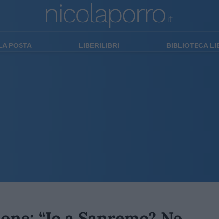
LA POSTA
LIBERILIBRI
BIBLIOTECA L
none: “Io a Sanremo? No,