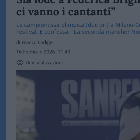
ci vanno i cantanti”
La campionessa olimpica (due ori) a Milano-Cort
Festival. E confessa: "La seconda manche? No
di Franco Lodige
16 Febbraio 2026, 11:40
7k
Visualizzazioni