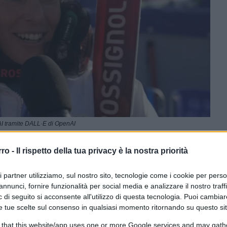
I tramite DALL·E di OpenAI
rro -
Il rispetto della tua privacy è la nostra priorità
ferite su Google
CLICCA QUI
ri partner utilizziamo, sul nostro sito, tecnologie come i cookie per pers
annunci, fornire funzionalità per social media e analizzare il nostro traff
 di seguito si acconsente all'utilizzo di questa tecnologia. Puoi cambiar
0:00
/
--:--
e tue scelte sul consenso in qualsiasi momento ritornando su questo si
 Brignone,
che vale più delle medaglie. È
 that this website/app uses one or more Google services and may gath