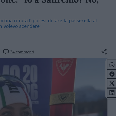
ina rifiuta l'ipotesi di fare la passerella al
n volevo scendere"
34
commenti