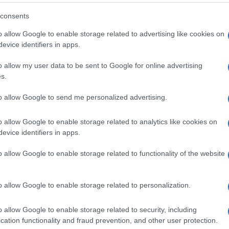
è anche questo: farsi violenza, entrare in
consents
ai paura di morire» e lasciare andare la
o allow Google to enable storage related to advertising like cookies on
evice identifiers in apps.
o allow my user data to be sent to Google for online advertising
s.
a nemmeno se sarebbe riuscita a
nare atleta, non vincere l’oro. «Se fossi
to allow Google to send me personalized advertising.
fatta». È la frase che spiega tutto: la
 il peggio. E infatti, se potesse scambiare
o allow Google to enable storage related to analytics like cookies on
evice identifiers in apps.
una cosa: non avere mai avuto l’infortunio.
te» dei 360mila euro di premi
– non per la
o allow Google to enable storage related to functionality of the website
r la libertà di giocare a tennis senza
o allow Google to enable storage related to personalization.
o allow Google to enable storage related to security, including
cation functionality and fraud prevention, and other user protection.