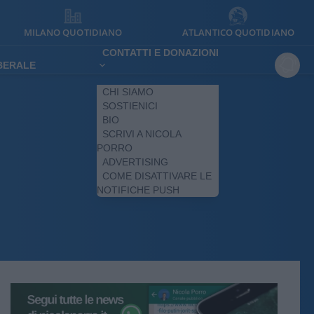
MILANO QUOTIDIANO
ATLANTICO QUOTIDIANO
CONTATTI E DONAZIONI
IBERALE
CHI SIAMO
SOSTIENICI
BIO
SCRIVI A NICOLA
PORRO
ADVERTISING
COME DISATTIVARE LE
NOTIFICHE PUSH