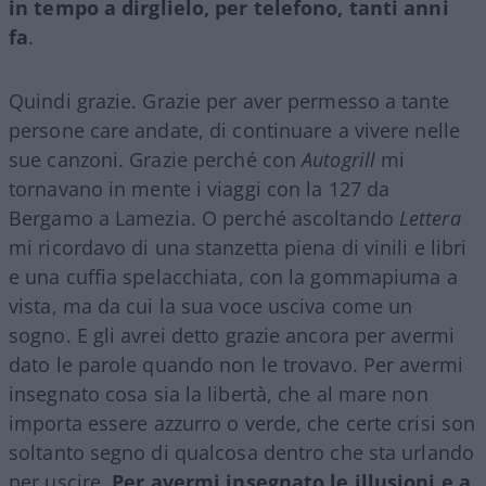
in tempo a dirglielo, per telefono, tanti anni
fa
.
Quindi grazie. Grazie per aver permesso a tante
persone care andate, di continuare a vivere nelle
sue canzoni. Grazie perché con
Autogrill
mi
tornavano in mente i viaggi con la 127 da
Bergamo a Lamezia. O perché ascoltando
Lettera
mi ricordavo di una stanzetta piena di vinili e libri
e una cuffia spelacchiata, con la gommapiuma a
vista, ma da cui la sua voce usciva come un
sogno. E gli avrei detto grazie ancora per avermi
dato le parole quando non le trovavo. Per avermi
insegnato cosa sia la libertà, che al mare non
importa essere azzurro o verde, che certe crisi son
soltanto segno di qualcosa dentro che sta urlando
per uscire.
Per avermi insegnato le illusioni e a