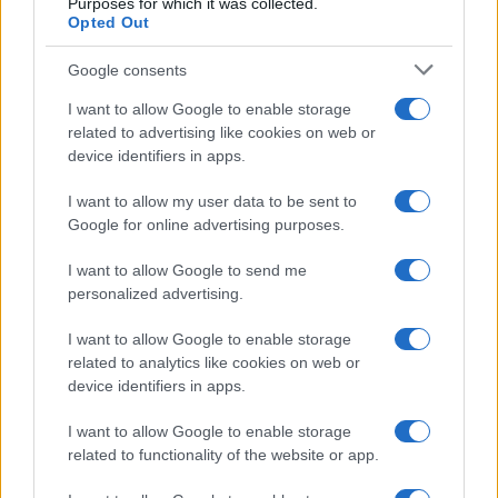
Purposes for which it was collected.
Opted Out
Leggi anche:
Google consents
I want to allow Google to enable storage
Tra Greta e Chiara Ferragni: Landini fa
related to advertising like cookies on web or
marameo ai lavoratori
device identifiers in apps.
I want to allow my user data to be sent to
Google for online advertising purposes.
Gli scioperi sono diventati un
formidabile
I want to allow Google to send me
strumento di opposizione a questo governo
. E
personalized advertising.
non va bene. Per due fondamentali ordini di
motivi. Il primo riguarda la difesa dei lavoratori.
I want to allow Google to enable storage
related to analytics like cookies on web or
Siamo di fronte a una rivoluzione tecnologica e se
device identifiers in apps.
si pensa che l’obiettivo sia la lotta al patriarcato e
al mercato, evidentemente non si ha la più pallida
I want to allow Google to enable storage
related to functionality of the website or app.
idea di come davvero difendere i lavoratori dalla
bomba nucleare che è già scoppiata. Il secondo