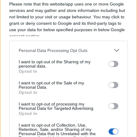
Sono proprio le
logiche del mercato
che
Please note that this website/app uses one or more Google
permettono al colosso elettrico di pagare lo
services and may gather and store information including but
not limited to your visit or usage behaviour. You may click to
stipendio ogni mese a 80mila dipendenti (di cui
grant or deny consent to Google and its third-party tags to
30mila in Italia), a dare un ottimo rendimento sul
use your data for below specified purposes in below Google
titolo e a permettere al ministro Giorgetti di
consent section.
raccattare un po’ di quattrini per il disastrato
Personal Data Processing Opt Outs
bilancio pubblico. Quali dovrebbero essere le
logiche da seguire per lorsignori (come si sarebbe
I want to opt-out of the Sharing of my
personal data.
scritto negli anni ’70…)? Quelle che hanno adottato
Opted In
tante altre aziende italiane a partecipazione
I want to opt-out of the Sale of my
pubblica e che oggi sono fallite? Conoscono
Personal Data.
meglio i sindacati dei manager le giuste politiche
Opted In
da adottare per la transizione verde di cui tanto si
I want to opt-out of processing my
Personal Data for Targeted Advertising.
riempiono la bocca? Sono forse loro che devono
Opted In
stabilire come distribuire 17 miliardi di
I want to opt-out of Collection, Use,
investimenti che l’azienda ha in programma di
Retention, Sale, and/or Sharing of my
fare solo in Italia?
Personal Data that Is Unrelated with the