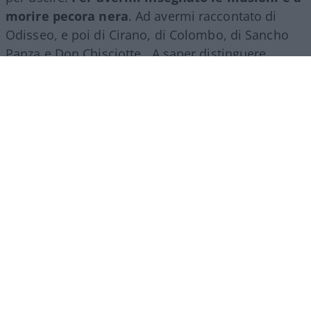
morire pecora nera
. Ad avermi raccontato di
Odisseo, e poi di Cirano, di Colombo, di Sancho
Panza e Don Chisciotte. A saper distinguere
quello che non da quello che è. E tante, tante,
tante altre cose per cui non ci sarebbero grazie
che potrebbero bastare.