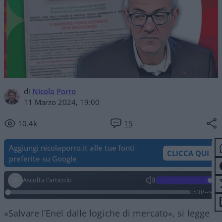
di
Nicola Porro
11 Marzo 2024, 19:00
10.4k
15
Aggiungi nicolaporro.it alle tue fonti
CLICCA QUI
preferite su Google
Ascolta l'articolo
0:00
/
--:--
«Salvare l’Enel dalle logiche di mercato», si legge