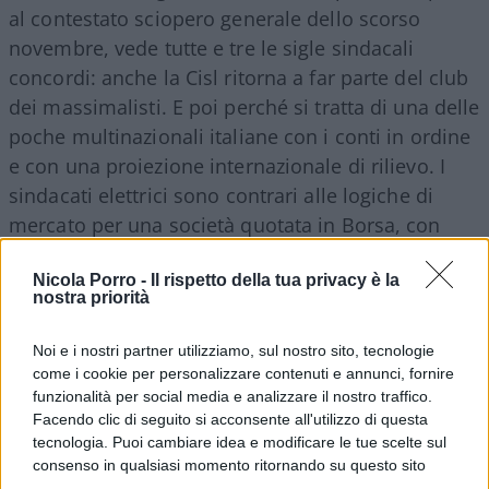
al contestato sciopero generale dello scorso
novembre, vede tutte e tre le sigle sindacali
concordi: anche la Cisl ritorna a far parte del club
dei massimalisti. E poi perché si tratta di una delle
poche multinazionali italiane con i conti in ordine
e con una proiezione internazionale di rilievo. I
sindacati elettrici sono contrari alle logiche di
mercato per una società quotata in Borsa, con
migliaia di piccoli risparmiatori e che ogni anno
stacca un assegno importante a favore
Nicola Porro -
Il rispetto della tua privacy è la
nostra priorità
dell’azionista pubblico in quota dividendi. Non ci
si può credere, ma si pretende di «salvare Enel
Noi e i nostri partner utilizziamo, sul nostro sito, tecnologie
dalle logiche del mercato». Hanno scritto proprio
come i cookie per personalizzare contenuti e annunci, fornire
funzionalità per social media e analizzare il nostro traffico.
così.
Facendo clic di seguito si acconsente all'utilizzo di questa
tecnologia. Puoi cambiare idea e modificare le tue scelte sul
consenso in qualsiasi momento ritornando su questo sito