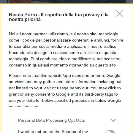
Il conformismo degli
Nicola Porro -
Il rispetto della tua privacy è la
nostra priorità
anticonformisti
Noi e i nostri partner utilizziamo, sul nostro sito, tecnologie
come i cookie per personalizzare contenuti e annunci, fornire
di
Roberto Ezio Pozzo
4.7k
funzionalità per social media e analizzare il nostro traffico.
1 Giugno 2026, 5:50
Facendo clic di seguito si acconsente all'utilizzo di questa
tecnologia. Puoi cambiare idea e modificare le tue scelte sul
consenso in qualsiasi momento ritornando su questo sito
Please note that this website/app uses one or more Google
services and may gather and store information including but
not limited to your visit or usage behaviour. You may click to
grant or deny consent to Google and its third-party tags to
use your data for below specified purposes in below Google
consent section.
Personal Data Processing Opt Outs
I want to opt-out of the Sharing of my