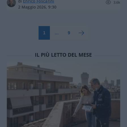
di
Enrico Foscarini
3.6k
2 Maggio 2026, 9:30
1
…
9
IL PIÙ LETTO DEL MESE