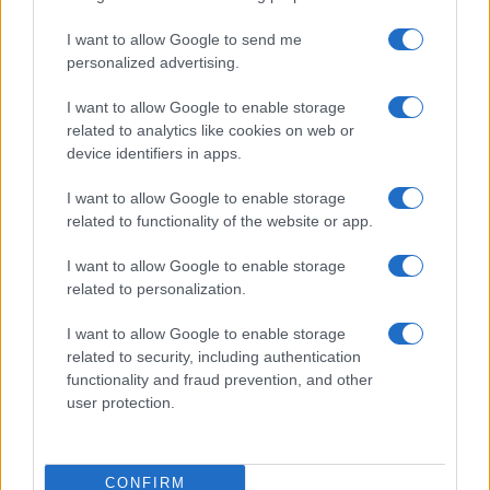
smart working: i sindacati puntano
I want to allow Google to send me
Meloni
personalized advertising.
I want to allow Google to enable storage
di Franco Lodige
6.5k
related to analytics like cookies on web or
27 Maggio 2026, 14:34
device identifiers in apps.
I want to allow Google to enable storage
related to functionality of the website or app.
I want to allow Google to enable storage
related to personalization.
I want to allow Google to enable storage
related to security, including authentication
functionality and fraud prevention, and other
user protection.
Teva, il sinistro boicottaggio pro-
CONFIRM