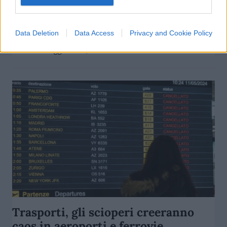
Pal si traduce in licenziamenti
Data Deletion
Data Access
Privacy and Cookie Policy
di
Enrico Foscarini
8.2k
16 Maggio 2026, 18:00
Trasporti, gli scioperi creeranno
caos in aeroporti e ferrovie