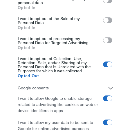
personal data.
Voucher agricoli, così lo Stato
Opted In
avvantaggia il caporalato
I want to opt-out of the Sale of my
Personal Data.
Opted In
4.1k
27 Maggio 2026, 21:15
I want to opt-out of processing my
Personal Data for Targeted Advertising.
Opted In
I want to opt-out of Collection, Use,
Retention, Sale, and/or Sharing of my
Personal Data that Is Unrelated with the
Purposes for which it was collected.
Opted Out
Google consents
I want to allow Google to enable storage
related to advertising like cookies on web or
device identifiers in apps.
I want to allow my user data to be sent to
Palazzo Chigi, rivolta per topi e
Google for online advertising purposes.