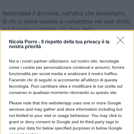
Resterebbe il discorso, tutt’altro che secondario,
di chi si senta vessato e compresso nei suoi diritti,
ma è spesso soltanto una fase della
vita. Ritagliatosi un posticino in un sistema basato
Nicola Porro -
Il rispetto della tua privacy è la
sul letamaio dei
privilegiati senza merito
, il
nostra priorità
gioco è fatto: anche il più renitente dei rivoltosi si
calma e smette immediatamente di nuocere a
Noi e i nostri partner utilizziamo, sul nostro sito, tecnologie
come i cookie per personalizzare contenuti e annunci, fornire
quel sistema che falsamente diceva di combattere
funzionalità per social media e analizzare il nostro traffico.
ed al quale, alla fine della fiera, conviene far
Facendo clic di seguito si acconsente all'utilizzo di questa
parte.
tecnologia. Puoi cambiare idea e modificare le tue scelte sul
consenso in qualsiasi momento ritornando su questo sito
In tale meccanismo, peraltro, risiede stabilmente
Please note that this website/app uses one or more Google
services and may gather and store information including but
l’anima vera del comunismo
: una mera
not limited to your visit or usage behaviour. You may click to
sostituzione di ruoli: da sfruttati a nuovi padroni,
grant or deny consent to Google and its third-party tags to
facendo scontare agli ex oppressori tutto quanto
use your data for below specified purposes in below Google