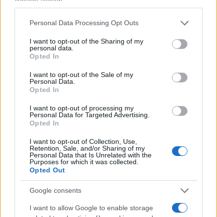
consent section.
si ritenga di aver patito da operai. O padroni
oppure lavoratori (dei quali sono unici consoli a
Personal Data Processing Opt Outs
vita gli operai).
I want to opt-out of the Sharing of my
personal data.
Per i comunisti non esiste una
tertia species
.
Opted In
Smessi i panni (firmatissimi) degli operai, si
I want to opt-out of the Sale of my
Personal Data.
cambia musica. Succedeva così
anche al
Opted In
militare
: da recluta si passavano le pene
I want to opt-out of processing my
dell’inferno, nella semplice ed inoperosa attesa di
Personal Data for Targeted Advertising.
poter infliggere le stesse umiliazioni a nuove
Opted In
reclute una volta diventati
“anziani”
.
I want to opt-out of Collection, Use,
Retention, Sale, and/or Sharing of my
Personal Data that Is Unrelated with the
Purposes for which it was collected.
Unica
parvenza di progresso sociale
di questo
Opted Out
nuovo secolo è la maggior possibilità statistica di
passare dalla classe operaia a quella dei nuovi
Google consents
padroni, quello non possiamo negarlo, poiché
I want to allow Google to enable storage
fino a cinquant’anni fa, se si nasceva sottomessi si