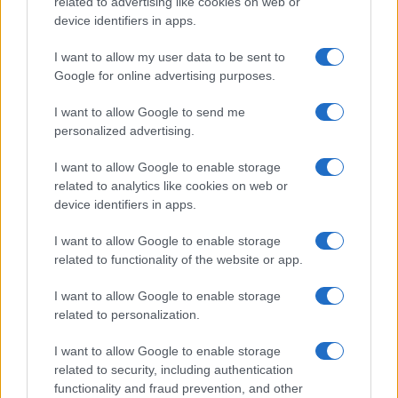
related to advertising like cookies on web or
device identifiers in apps.
moriva tali. Oggi è diverso: una buona fetta dei
nuovi padroni ha radici operaie in famiglia, anche
I want to allow my user data to be sent to
se quelli che hanno compiuto personalmente il
Google for online advertising purposes.
grande salto sono ormai anziani o estromessi dai
I want to allow Google to send me
figli.
personalized advertising.
I nuovi imprenditori
I want to allow Google to enable storage
related to analytics like cookies on web or
device identifiers in apps.
Nella maggior parte dei casi, la nuova classe
imprenditoriale è composta da
nipoti di operai e
I want to allow Google to enable storage
artigiani
, ed assai probabilmente se chiedessimo
related to functionality of the website or app.
ad un ceo di una grande industria meccanica
I want to allow Google to enable storage
come si utilizza un tornio, a differenza di suo
related to personalization.
padre, egli non saprebbe nemmeno come si
I want to allow Google to enable storage
accende. A nulla serve considerare che assai
related to security, including authentication
raramente una dinastia industriale sia andata
functionality and fraud prevention, and other