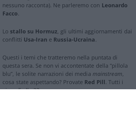
nessuno racconta). Ne parleremo con
Leonardo
Facco
.
Lo
stallo su Hormuz
, gli ultimi aggiornamenti dai
conflitti
Usa-Iran
e
Russia-Ucraina
.
Questi i temi che tratteremo nella puntata di
questa sera. Se non vi accontentate della “pillola
blu”, le solite narrazioni dei media
mainstream
,
cosa state aspettando? Provate
Red Pill
. Tutti i
giovedì alle 23
su
NicolaPorro.it
,
Atlanticoquotidiano.it
e i rispettivi
canali
YouTube
:
@NicolaPorroZuppa
e
@atlanticoquotidiano
.