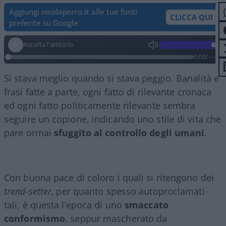
Aggiungi nicolaporro.it alle tue fonti
CLICCA QUI
preferite su Google
Ascolta l'articolo
0:00
/
--:--
Si stava meglio quando si stava peggio. Banalità e
frasi fatte a parte, ogni fatto di rilevante cronaca
ed ogni fatto politicamente rilevante sembra
seguire un copione, indicando uno stile di vita che
pare ormai
sfuggito al controllo degli umani
.
Con buona pace di coloro i quali si ritengono dei
trend-setter,
per quanto spesso autoproclamati
tali, è questa l’epoca di uno
smaccato
conformismo
, seppur mascherato da