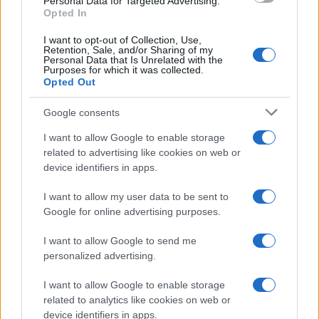
Personal Data for Targeted Advertising.
dialogo, mandando in estasi i tanti dem fan
Opted In
dell’inciucione. A completare il quadro il tandem
I want to opt-out of Collection, Use,
del 3 per cento composto da
Fratoianni
e
Retention, Sale, and/or Sharing of my
Personal Data that Is Unrelated with the
Bonelli
, che nel frattempo continuano a ignorare
Purposes for which it was collected.
Opted Out
l’esistenza di
Aboubakar Soumahoro
. No, cari
leader di Verdi-Sinistra: nessuno dimenticherà il
Google consents
silenzio dopo le sviolinate e la commozione da
I want to allow Google to enable storage
film romantico sfoderate in favor di telecamera.
related to advertising like cookies on web or
device identifiers in apps.
I want to allow my user data to be sent to
Dalle bandiere della pace alle richieste di salario
Google for online advertising purposes.
minimo e reddito per tutti, i classiconi di casa Pd
I want to allow Google to send me
non sono venuti meno. Presente in piazza anche
personalized advertising.
un signore con un cappellino del Partito
Comunista, giusto per ricordare una certa
I want to allow Google to enable storage
related to analytics like cookies on web or
tendenza nel mondo dem, soprattutto dopo
device identifiers in apps.