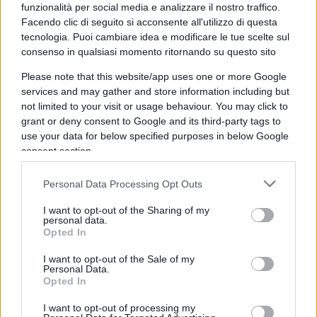
funzionalità per social media e analizzare il nostro traffico.
Facendo clic di seguito si acconsente all'utilizzo di questa
tecnologia. Puoi cambiare idea e modificare le tue scelte sul
consenso in qualsiasi momento ritornando su questo sito
Please note that this website/app uses one or more Google
services and may gather and store information including but
not limited to your visit or usage behaviour. You may click to
grant or deny consent to Google and its third-party tags to
use your data for below specified purposes in below Google
consent section.
Personal Data Processing Opt Outs
I want to opt-out of the Sharing of my
La Valerio non è stata l’unica nota negativa, ma
personal data.
una delle tante. Impossibile non evidenziare una
Opted In
delle tante incoerenze della sinistra, relativa alle
I want to opt-out of the Sale of my
alleanze future. Dopo aver stroncato accozzaglie e
Personal Data.
Opted In
ammucchiate, Pd e
M5s
hanno aperto al
ritorno
di fiamma giallorosso
. Giuseppi ha confermato il
I want to opt-out of processing my