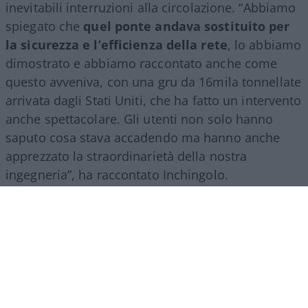
inevitabili interruzioni alla circolazione. “Abbiamo
spiegato che
quel ponte andava sostituito per
la sicurezza e l’efficienza della rete
, lo abbiamo
dimostrato e abbiamo raccontato anche come
questo avveniva, con una gru da 16mila tonnellate
arrivata dagli Stati Uniti, che ha fatto un intervento
anche spettacolare. Gli utenti non solo hanno
saputo cosa stava accadendo ma hanno anche
apprezzato la straordinarietà della nostra
ingegneria”, ha raccontato Inchingolo.
Il racconto del Gruppo Fs, ha aggiunto l’esperto, si
estende poi a tutte le attività svolte nel mondo.
“Siamo molto presenti all’estero, lo facciamo con
il trasporto treni ma soprattutto con l’ingegneria:
la metropolitana di Riad è stata fatta con la
direzione dei lavori da parte di
FS Engeneering
.