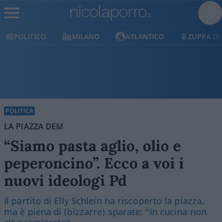
POLITICO
MILANO
ATLANTICO
ZUPPA DI
POLITICA
LA PIAZZA DEM
“Siamo pasta aglio, olio e
peperoncino”. Ecco a voi i
nuovi ideologi Pd
Il partito di Elly Schlein ha riscoperto la piazza,
ma è piena di (bizzarre) sparate: "In cucina non