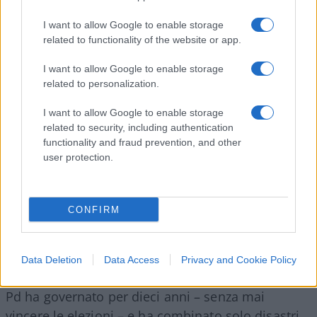
l’arrivo di Schlein per il dopo-Letta. A proposito di
Elly: poteva mancare lo
ius soli
? “Chi entra, chi
I want to allow Google to enable storage
related to functionality of the website or app.
vive, nasce e cresce in Italia è italiano o italiana e
nessuno può togliere questo diritto. Dobbiamo
I want to allow Google to enable storage
riprendere con forza la battaglia sulla cittadinanza
related to personalization.
e lo ius soli”, rieccola.
I want to allow Google to enable storage
related to security, including authentication
Una grande faccia tosta, emblematico un altro
functionality and fraud prevention, and other
user protection.
passaggio del suo intervento. L’italo-svizzera ha
infatti puntato il dito contro il governo sul
dossier
casa
, dopo che il suo Pd in Europa ha sostenuto,
CONFIRM
votato e difeso la
direttiva case green
, conosciuta
anche come l’euro patrimoniale. Tante accuse,
numerosi addebiti, troppe sparate. Come molti
Data Deletion
Data Access
Privacy and Cookie Policy
colleghi, la Schlein sembra aver dimenticato che il
Pd ha governato per dieci anni – senza mai
vincere le elezioni – e ha combinato solo disastri.