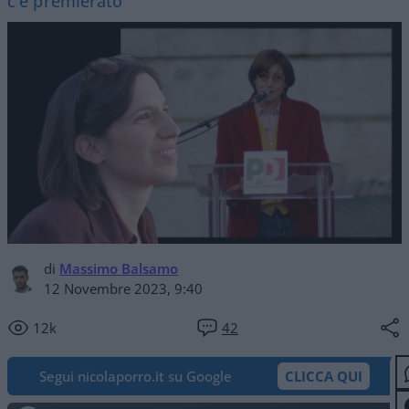
c'è premierato"
di
Massimo Balsamo
12 Novembre 2023, 9:40
12k
42
Segui nicolaporro.it su Google
CLICCA QUI