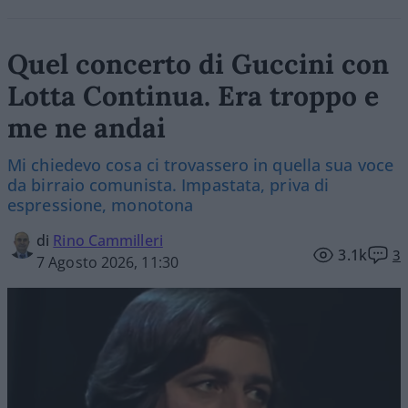
Quel concerto di Guccini con
Lotta Continua. Era troppo e
me ne andai
Mi chiedevo cosa ci trovassero in quella sua voce
da birraio comunista. Impastata, priva di
espressione, monotona
di
Rino Cammilleri
3.1k
3
7 Agosto 2026, 11:30