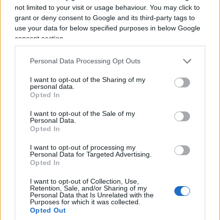
not limited to your visit or usage behaviour. You may click to
grant or deny consent to Google and its third-party tags to
use your data for below specified purposes in below Google
consent section.
Personal Data Processing Opt Outs
I want to opt-out of the Sharing of my
personal data.
Opted In
I want to opt-out of the Sale of my
Personal Data.
Opted In
“Questa Commissione è stata concepita come un
I want to opt-out of processing my
plotone di esecuzione nei miei confronti” e ci vedi
Personal Data for Targeted Advertising.
Opted In
il narcisismo patetico, ma patologico, di chi non è
abituato a rendere ragione del suo operato. Ma
I want to opt-out of Collection, Use,
Retention, Sale, and/or Sharing of my
no, avvocato Conte, si voleva sapere, per quanto
Personal Data that Is Unrelated with the
Purposes for which it was collected.
di facciata, di certe consulenze pagate da aziende
Opted Out