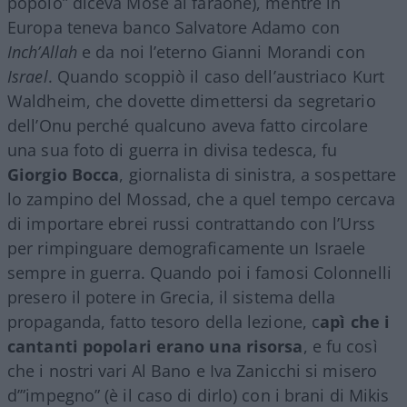
popolo” diceva Mosè al faraone), mentre in
Europa teneva banco Salvatore Adamo con
Inch’Allah
e da noi l’eterno Gianni Morandi con
Israel
. Quando scoppiò il caso dell’austriaco Kurt
Waldheim, che dovette dimettersi da segretario
dell’Onu perché qualcuno aveva fatto circolare
una sua foto di guerra in divisa tedesca, fu
Giorgio
Bocca
, giornalista di sinistra, a sospettare
lo zampino del Mossad, che a quel tempo cercava
di importare ebrei russi contrattando con l’Urss
per rimpinguare demograficamente un Israele
sempre in guerra. Quando poi i famosi Colonnelli
presero il potere in Grecia, il sistema della
propaganda, fatto tesoro della lezione, c
apì che i
cantanti popolari erano una risorsa
, e fu così
che i nostri vari Al Bano e Iva Zanicchi si misero
d’”impegno” (è il caso di dirlo) con i brani di Mikis