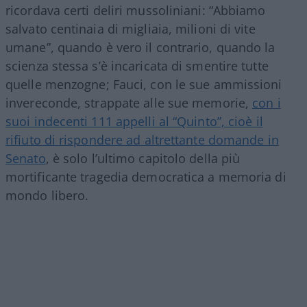
ricordava certi deliri mussoliniani: “Abbiamo
salvato centinaia di migliaia, milioni di vite
umane”, quando è vero il contrario, quando la
scienza stessa s’è incaricata di smentire tutte
quelle menzogne; Fauci, con le sue ammissioni
invereconde, strappate alle sue memorie,
con i
suoi indecenti 111 appelli al “Quinto”, cioè il
rifiuto di rispondere ad altrettante domande in
Senato
, è solo l’ultimo capitolo della più
mortificante tragedia democratica a memoria di
mondo libero.