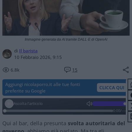
Immagine generata da AI tramite DALL·E di OpenAI
di
Il barista
10 Febbraio 2026, 9:15
6.8k
15
Aggiungi nicolaporro.it alle tue fonti
CLICCA QUI
preferite su Google
Ascolta l'articolo
0:00
/
--:--
Qui al bar, della presunta
svolta autoritaria del
governo
, abbiamo già parlato. Ma tra gli