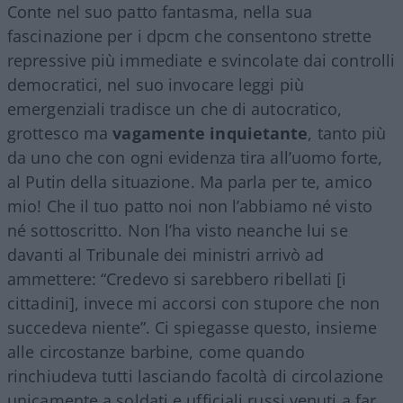
Conte nel suo patto fantasma, nella sua
fascinazione per i dpcm che consentono strette
repressive più immediate e svincolate dai controlli
democratici, nel suo invocare leggi più
emergenziali tradisce un che di autocratico,
grottesco ma
vagamente inquietante
, tanto più
da uno che con ogni evidenza tira all’uomo forte,
al Putin della situazione. Ma parla per te, amico
mio! Che il tuo patto noi non l’abbiamo né visto
né sottoscritto. Non l’ha visto neanche lui se
davanti al Tribunale dei ministri arrivò ad
ammettere: “Credevo si sarebbero ribellati [i
cittadini], invece mi accorsi con stupore che non
succedeva niente”. Ci spiegasse questo, insieme
alle circostanze barbine, come quando
rinchiudeva tutti lasciando facoltà di circolazione
unicamente a soldati e ufficiali russi venuti a far