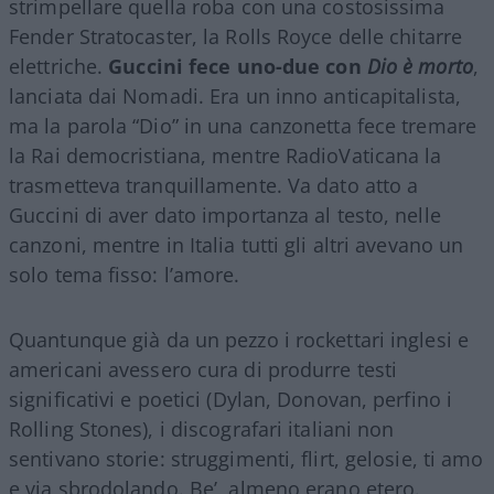
strimpellare quella roba con una costosissima
Fender Stratocaster, la Rolls Royce delle chitarre
elettriche.
Guccini fece uno-due con
Dio è morto
,
lanciata dai Nomadi. Era un inno anticapitalista,
ma la parola “Dio” in una canzonetta fece tremare
la Rai democristiana, mentre RadioVaticana la
trasmetteva tranquillamente. Va dato atto a
Guccini di aver dato importanza al testo, nelle
canzoni, mentre in Italia tutti gli altri avevano un
solo tema fisso: l’amore.
Quantunque già da un pezzo i rockettari inglesi e
americani avessero cura di produrre testi
significativi e poetici (Dylan, Donovan, perfino i
Rolling Stones), i discografari italiani non
sentivano storie: struggimenti, flirt, gelosie, ti amo
e via sbrodolando. Be’, almeno erano etero.