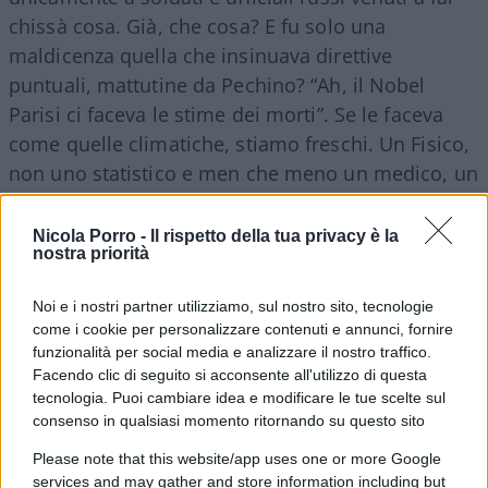
chissà cosa. Già, che cosa? E fu solo una
maldicenza quella che insinuava direttive
puntuali, mattutine da Pechino? “Ah, il Nobel
Parisi ci faceva le stime dei morti”. Se le faceva
come quelle climatiche, stiamo freschi. Un Fisico,
non uno statistico e men che meno un medico, un
virologo (serio, non un promotore di siringhe).
Questa della impreparazione totale, della
Nicola Porro -
Il rispetto della tua privacy è la
nostra priorità
inadeguatezza totale del suo governo è
un’altra situazione da chiarire
, ma Conte si
Noi e i nostri partner utilizziamo, sul nostro sito, tecnologie
comporta come chi sa che, in fondo, è tutta una
come i cookie per personalizzare contenuti e annunci, fornire
recita, che nessuno lo metterà davvero all’angolo.
funzionalità per social media e analizzare il nostro traffico.
Facendo clic di seguito si acconsente all'utilizzo di questa
tecnologia. Puoi cambiare idea e modificare le tue scelte sul
consenso in qualsiasi momento ritornando su questo sito
Please note that this website/app uses one or more Google
services and may gather and store information including but