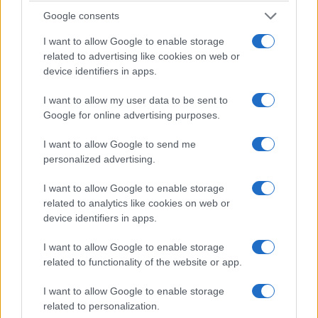
in cambio di commesse pubbliche, del caso di
Google consents
Luca Di Donna, avvocato e suo ex collega
implicato in presunte mediazioni e consulenze
I want to allow Google to enable storage
related to advertising like cookies on web or
d’oro relative alla fornitura di materiale sanitario.
device identifiers in apps.
Così come non sarebbe male discutere dei 300
miliardi bruciati dal tuo governo, 120 solo per
I want to allow my user data to be sent to
Google for online advertising purposes.
l’assurdo superbonus, e poi i 100 milioni di euro
destinati all’app Immuni, gli 1,2 miliardi per
I want to allow Google to send me
l’acquisto di mascherine anti-Covid i 30 miliardi
personalized advertising.
per il reddito di cittadinanza.
Nell’elenco
I want to allow Google to enable storage
rientrano anche il il cashback, il bonus
related to analytics like cookies on web or
vacanze, i banchi a rotelle e il bonus
device identifiers in apps.
monopattino, gli hub vaccinali a guisa di
I want to allow Google to enable storage
primula
… Tutta roba lanciata durante o con la
related to functionality of the website or app.
scusa del Covid. È maleducato chiedere? Sì, ormai
è rozzo, maleducato, il potere ha riconquistato
I want to allow Google to enable storage
related to personalization.
prerogative sacrali, se un giornalista fa domande