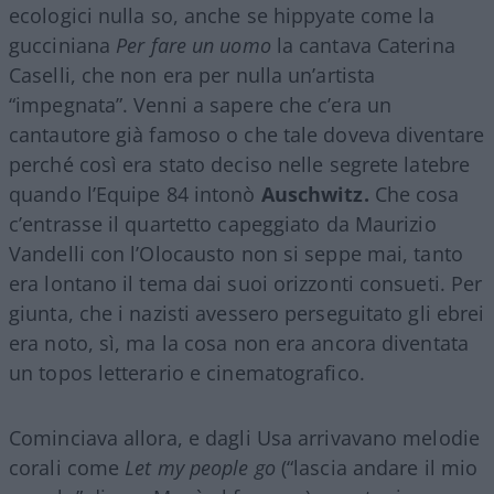
ecologici nulla so, anche se hippyate come la
gucciniana
Per fare un uomo
la cantava Caterina
Caselli, che non era per nulla un’artista
“impegnata”. Venni a sapere che c’era un
cantautore già famoso o che tale doveva diventare
perché così era stato deciso nelle segrete latebre
quando l’Equipe 84 intonò
Auschwitz.
Che cosa
c’entrasse il quartetto capeggiato da Maurizio
Vandelli con l’Olocausto non si seppe mai, tanto
era lontano il tema dai suoi orizzonti consueti. Per
giunta, che i nazisti avessero perseguitato gli ebrei
era noto, sì, ma la cosa non era ancora diventata
un topos letterario e cinematografico.
Cominciava allora, e dagli Usa arrivavano melodie
corali come
Let my people go
(“lascia andare il mio