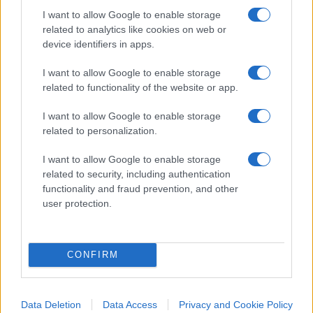
coraggio, dovete fare una battaglia contro queste
I want to allow Google to enable storage
cose: eliminiamo queste ragazze che vanno lì”.
related to analytics like cookies on web or
device identifiers in apps.
Clicca
qui
per guardare la puntata completa
I want to allow Google to enable storage
related to functionality of the website or app.
29
I want to allow Google to enable storage
related to personalization.
Leggi i commenti
I want to allow Google to enable storage
related to security, including authentication
SEDUTE SATIRICHE
functionality and fraud prevention, and other
user protection.
Vignetta del 07/08/2026
CONFIRM
Vai all'archivio delle vignette
Data Deletion
Data Access
Privacy and Cookie Policy