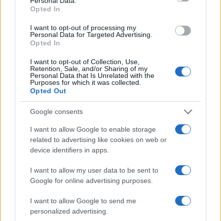
Personal Data.
Opted In
I want to opt-out of processing my
Per Cruciani se “fosse vero che le loro
battute
Personal Data for Targeted Advertising.
Opted In
erano sessiste ed offensive
nei confronti delle
donne”, allora “i signori di Sky o della Formula 1
I want to opt-out of Collection, Use,
Retention, Sale, and/or Sharing of my
dovrebbero fare una grande battaglia per
Personal Data that Is Unrelated with the
Purposes for which it was collected.
eliminare quello che ancora c’è”. “Mi riferisco a
Opted Out
quelle signorine con le tette un po’ di fuori o con il
Google consents
culo bello in vista – conclude – che, ogni weekend,
con la loro presenza stanno lì ad omaggiare non
I want to allow Google to enable storage
related to advertising like cookies on web or
per un motivo intellettuale. Al più per un motivo
device identifiers in apps.
artistico:
sono lì perché sono fighe
, perché
hanno un bel culo o delle belle tette. Questa è la
I want to allow my user data to be sent to
dimostrazione del fatto che non c’è alcun
Google for online advertising purposes.
sessismo se uno dice “quello è un bel culo”. È lì,
I want to allow Google to send me
quel circo là lo creano loro. Allora se avete
personalized advertising.