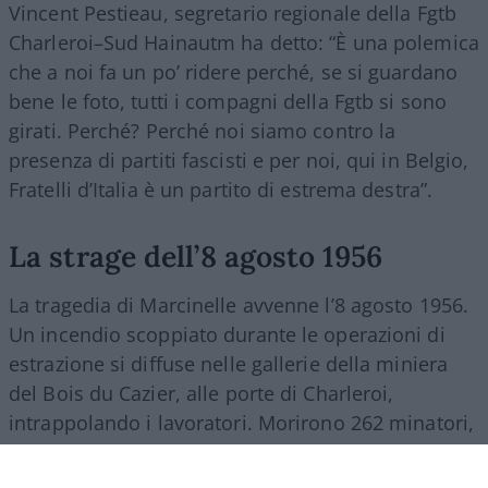
Vincent Pestieau, segretario regionale della Fgtb
Charleroi–Sud Hainautm ha detto: “È una polemica
che a noi fa un po’ ridere perché, se si guardano
bene le foto, tutti i compagni della Fgtb si sono
girati. Perché? Perché noi siamo contro la
presenza di partiti fascisti e per noi, qui in Belgio,
Fratelli d’Italia è un partito di estrema destra”.
La strage dell’8 agosto 1956
La tragedia di Marcinelle avvenne l’8 agosto 1956.
Un incendio scoppiato durante le operazioni di
estrazione si diffuse nelle gallerie della miniera
del Bois du Cazier, alle porte di Charleroi,
intrappolando i lavoratori. Morirono 262 minatori,
di cui 136 italiani. Tra il 1946 e il 1956 più di 140
mila italiani partirono per il Belgio per lavorare