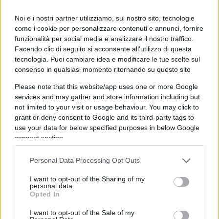
ANCORA
#politicallyMerd
#Bobbi
e
#Valsecchi
Noi e i nostri partner utilizziamo, sul nostro sito, tecnologie
fanno siparietto simpatico (manco la prima volta)
come i cookie per personalizzare contenuti e annunci, fornire
funzionalità per social media e analizzare il nostro traffico.
ove anche
@FedericaMasolin
pare divertita
Facendo clic di seguito si acconsente all'utilizzo di questa
tecnologia. Puoi cambiare idea e modificare le tue scelte sul
Ma il tribunale dei social impone Scuse e
consenso in qualsiasi momento ritornando su questo sito
Sospensione..
Please note that this website/app uses one or more Google
services and may gather and store information including but
not limited to your visit or usage behaviour. You may click to
ROBELLIAMOCI.
grant or deny consent to Google and its third-party tags to
O di sto passo non potremo manco dire "che gran
use your data for below specified purposes in below Google
gnocca"
consent section.
Personal Data Processing Opt Outs
VAFFANCULO.
pic.twitter.com/wytWryxYcO
I want to opt-out of the Sharing of my
personal data.
Opted In
— Esercito di Cruciani (@EsercitoCrucian)
June 6,
2023
I want to opt-out of the Sale of my