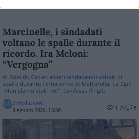
Marcinelle, i sindadati
voltano le spalle durante il
ricordo. Ira Meloni:
“Vergogna”
Al Bois du Cazier alcuni sindacalisti voltati di
spalle durante l'intervento di Mattarella. La Cgil:
"Non siamo stati noi". Confessa il Fgtb
di
Redazione
1.7k
5
8 Agosto 2026, 13:50