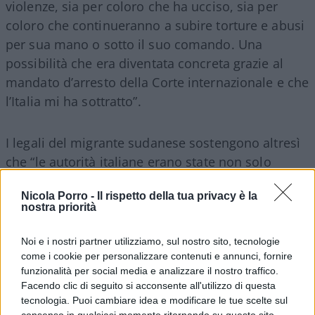
violenze, sia per coloro che ha ucciso, sia per
coloro che continueranno a subire torture e abusi
per sua mano o sotto il suo comando. Una
possibilità che era diventata concreta grazie al
mandato d’arresto della Corte internazionale e che
l’Italia mi ha sottratto”.
I legali del migrante sudanese sostengono altresì
che “le autorità italiane erano state non solo
opportunamente informate dell’operatività del
Nicola Porro -
Il rispetto della tua privacy è la
mandato
di
arresto
, ma anche coinvolte in una
nostra priorità
precedente attività di consultazione preventiva e
coordinamento volta proprio a garantire
Noi e i nostri partner utilizziamo, sul nostro sito, tecnologie
l’adeguata ricezione della richiesta della Corte e la
come i cookie per personalizzare contenuti e annunci, fornire
funzionalità per social media e analizzare il nostro traffico.
sua attuazione”.
Facendo clic di seguito si acconsente all'utilizzo di questa
tecnologia. Puoi cambiare idea e modificare le tue scelte sul
consenso in qualsiasi momento ritornando su questo sito