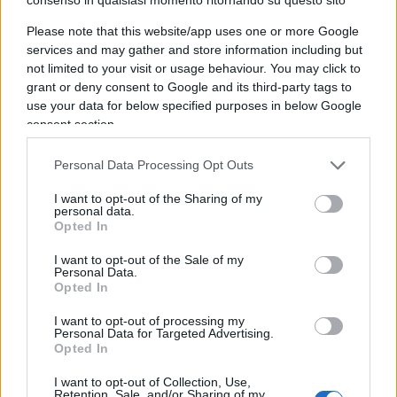
In pratica, secondo gli avvocati di Ruei, l’inerzia e
Please note that this website/app uses one or more Google
services and may gather and store information including but
le condotte fraudolente di
Giorgia
Meloni
,
not limited to your visit or usage behaviour. You may click to
Matteo
Piantedosi
e
Carlo
Nordio
avrebbero
grant or deny consent to Google and its third-party tags to
consentito ad Almasri di sottrarsi alla giustizia e di
use your data for below specified purposes in below Google
fare ritorno in patria. Ragion per cui, il migrante in
consent section.
questione, ospitato in Italia dalla
Ong Baobab
Personal Data Processing Opt Outs
Experience
, avrebbe deciso spontaneamente di
sporgere denuncia contro i principali esponenti
I want to opt-out of the Sharing of my
personal data.
dell’esecutivo di centrodestra, rei, secondo lo
Opted In
stesso Ruei, di non aver fatto abbastanza per
I want to opt-out of the Sale of my
assicurare un feroce criminale alla Giustizia.
Personal Data.
Opted In
Attenzione però: perché, a ben guardare,
I want to opt-out of processing my
Personal Data for Targeted Advertising.
persistono almeno un paio di punti nella vicenda
Opted In
che ha visto protagonista il giovane migrante
I want to opt-out of Collection, Use,
sudanese che non possono fare a meno di
Retention, Sale, and/or Sharing of my