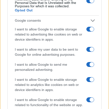
Personal Data that Is Unrelated with the
destare qualche sospetto
. Primo: la citata Ong
Purposes for which it was collected.
Opted Out
che fornisce ospitalità a Ruei vanta tra i suoi
principali finanziatori indovinate chi? Semplice: le
Google consents
Open Society Foundations del noto speculatore
I want to allow Google to enable storage
immigrazionista George Soros. Sarà soltanto un
related to advertising like cookies on web or
caso? Difficile poterlo immaginare.
device identifiers in apps.
I want to allow my user data to be sent to
Google for online advertising purposes.
Secondo: la scorsa settimana, insieme ad altri
I want to allow Google to send me
migranti di origine africana, Ruei ha preso parte
personalized advertising.
ad una conferenza stampa organizzata alla
Camera dei Deputati dal segretario dem
Elly
I want to allow Google to enable storage
related to analytics like cookies on web or
Schlein
e dai due leader di Avs
Angelo Bonelli
e
device identifiers in apps.
Nicola Fratoianni.
Gli stessi che poco più di due
anni or sono candidarono e fecero eleggere a
I want to allow Google to enable storage
related to functionality of the website or app.
Montecitorio proprio lui, Aboubakar Soumahoro.