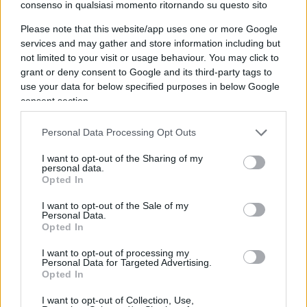
bombe poco risolutive: Trump
consenso in qualsiasi momento ritornando su questo sito
ora ha un problema serio
Please note that this website/app uses one or more Google
services and may gather and store information including but
not limited to your visit or usage behaviour. You may click to
L'incubo midterm e i continui penultimatum
grant or deny consent to Google and its third-party tags to
senza alcuno sbocco: qual è il rischio politico di
use your data for below specified purposes in below Google
The Donald
consent section.
di
Claudio Romiti
1.5k
3
Personal Data Processing Opt Outs
6 Agosto 2026, 12:00
I want to opt-out of the Sharing of my
personal data.
Opted In
I want to opt-out of the Sale of my
Personal Data.
Opted In
I want to opt-out of processing my
Personal Data for Targeted Advertising.
Opted In
I want to opt-out of Collection, Use,