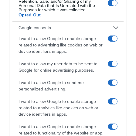
Retention, Sale, and/or Sharing of my
Personal Data that Is Unrelated with the
Purposes for which it was collected.
Opted Out
Google consents
I want to allow Google to enable storage
related to advertising like cookies on web or
device identifiers in apps.
I want to allow my user data to be sent to
Google for online advertising purposes.
I want to allow Google to send me
personalized advertising.
I want to allow Google to enable storage
Mi spiace doverlo ammettere, ma la situazione in
related to analytics like cookies on web or
cui si è cacciato, e ci ha cacciato per via del blocco
device identifiers in apps.
di Hormuz,
Donald Trump
è grave ma non è
I want to allow Google to enable storage
seria, parafrasando un famoso aforisma di Ennio
related to functionality of the website or app.