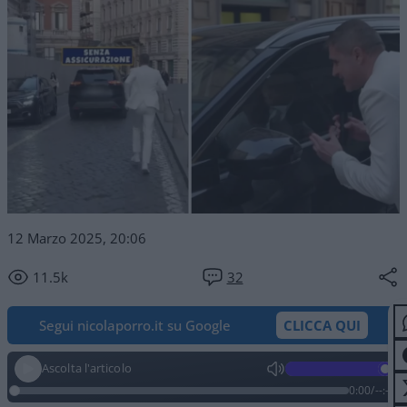
12 Marzo 2025, 20:06
11.5k
32
Segui nicolaporro.it su Google
CLICCA QUI
Ascolta l'articolo
0:00
/
--:--