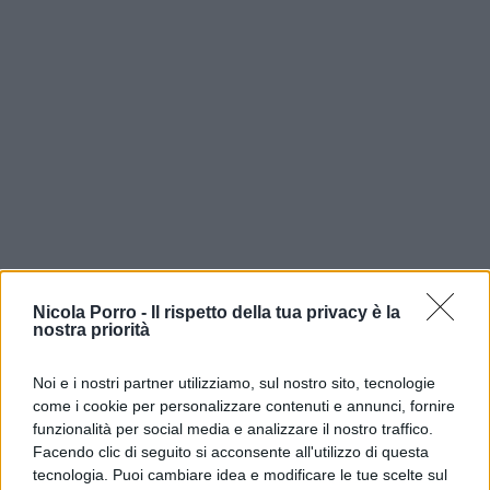
Nicola Porro -
Il rispetto della tua privacy è la
nostra priorità
Dott.ssa Paola Dora, 6 agosto 2026
*Psicologa
Noi e i nostri partner utilizziamo, sul nostro sito, tecnologie
come i cookie per personalizzare contenuti e annunci, fornire
funzionalità per social media e analizzare il nostro traffico.
Facendo clic di seguito si acconsente all'utilizzo di questa
Hormuz, ultimatum inutili e
tecnologia. Puoi cambiare idea e modificare le tue scelte sul