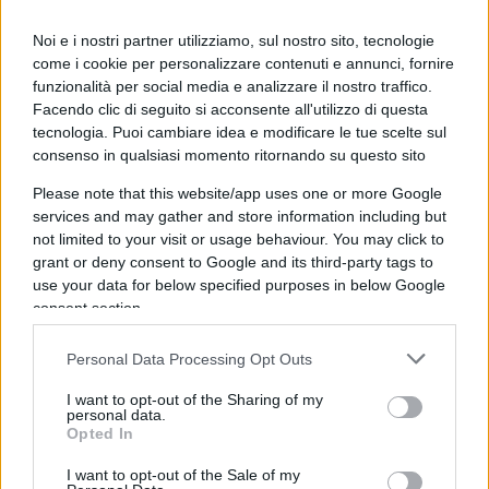
dieci anni dal 145 al 90%. Infatti, se posso
Noi e i nostri partner utilizziamo, sul nostro sito, tecnologie
aumentare la spesa pubblica di cento miliardi
come i cookie per personalizzare contenuti e annunci, fornire
lasciando invariato il debito pubblico, il PIL al
funzionalità per social media e analizzare il nostro traffico.
denominatore aumenta, riducendo il rapporto
Facendo clic di seguito si acconsente all'utilizzo di questa
debito/PIL.
tecnologia. Puoi cambiare idea e modificare le tue scelte sul
consenso in qualsiasi momento ritornando su questo sito
Please note that this website/app uses one or more Google
Per comprendere meglio il
meccanismo
,
services and may gather and store information including but
ipotizziamo che il governo voglia costruire un
not limited to your visit or usage behaviour. You may click to
ospedale da cento milioni di euro. Oggi come lo
grant or deny consent to Google and its third-party tags to
finanzierebbe? Ci sono tre possibilità. La prima,
use your data for below specified purposes in below Google
consent section.
aumentare le tasse, ma siamo già a un livello tale
che i cittadini non hanno i soldi per pagarle. La
Personal Data Processing Opt Outs
seconda, tagliare la spesa pubblica, ma mando in
I want to opt-out of the Sharing of my
recessione un altro settore dell’economia. La terza
personal data.
modalità è quella di
emettere BTP a dieci anni
Opted In
sui mercati finanziari. Ammesso che vada in
I want to opt-out of the Sale of my