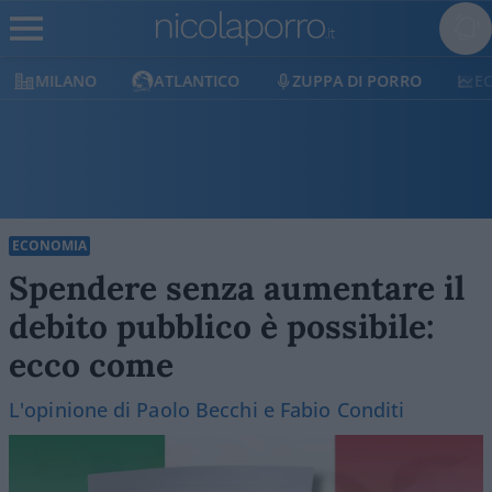
MILANO
ATLANTICO
ZUPPA DI PORRO
E
ECONOMIA
Spendere senza aumentare il
debito pubblico è possibile:
ecco come
L'opinione di Paolo Becchi e Fabio Conditi