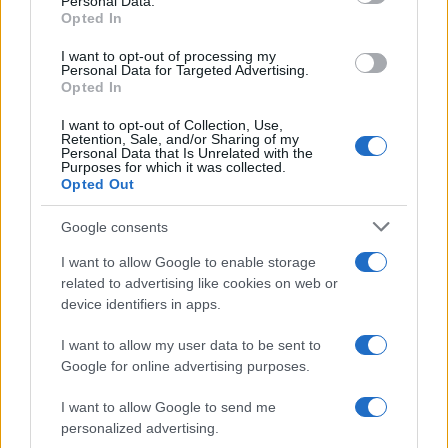
porto, 100 milioni di BTP al tasso d’interesse
Personal Data.
Opted In
attuale fanno 160 milioni di euro in dieci anni.
Quindi lo Stato ha un aggravio della spesa
I want to opt-out of processing my
Personal Data for Targeted Advertising.
pubblica del 60% su tutto quello che fa. Occorre
Opted In
cambiare paradigma.
I want to opt-out of Collection, Use,
Retention, Sale, and/or Sharing of my
Personal Data that Is Unrelated with the
Purposes for which it was collected.
Opted Out
Per costruire l’ospedale faccio una gara che
prevede che l’impresa vincitrice non sia pagata in
Google consents
euro, ma con un credito d’imposta, che può
I want to allow Google to enable storage
essere detratto dalle tasse dopo due anni. Questo
related to advertising like cookies on web or
device identifiers in apps.
credito è cedibile, non solo alla banca, che lo
cambia in euro, ma anche ai fornitori e ai
I want to allow my user data to be sent to
dipendenti. A tutti gli effetti è uno strumento di
Google for online advertising purposes.
pagamento: libero, gratuito, che non scade mai.
I want to allow Google to send me
Può avere anche un incremento annuo in modo
personalized advertising.
da evitare il fenomeno dello “sconto” e aumentare