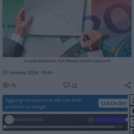
© masterSergeant e Juan Moyano tramite Canva.com
23 Gennaio 2024, 18:46
7k
19
Aggiungi nicolaporro.it alle tue fonti
CLICCA QUI
preferite su Google
Ascolta l'articolo
0:00
/
--:--