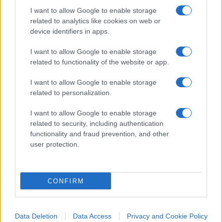
la sua accettabilità.
I want to allow Google to enable storage
related to analytics like cookies on web or
device identifiers in apps.
Il vantaggio per lo Stato è che l’impresa deve
I want to allow Google to enable storage
emettere fattura, quindi pagare IVA, dipendenti,
related to functionality of the website or app.
contributi e fornitori, che a loro volta pagheranno
IVA, dipendenti e contributi. Quei 100 milioni di
I want to allow Google to enable storage
euro di ospedale hanno generato un PIL di 300
related to personalization.
milioni, e lo Stato incassa il primo anno le tasse
I want to allow Google to enable storage
su questi 300 milioni. Se rendo questa
moneta
related to security, including authentication
fiscale
compensabile dopo due anni, ovviamente
functionality and fraud prevention, and other
user protection.
alla scadenza di tale periodo il debito
aumenterebbe comunque, sotto forma di
mancato gettito, ma l’aumento del gettito fiscale il
CONFIRM
primo anno compensa ampiamente la misura.
Oltretutto dopo due anni, posso emetterne altra
per andare a pari. Se questa operazione lo Stato la
Data Deletion
Data Access
Privacy and Cookie Policy