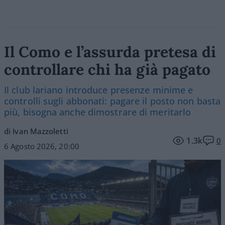
Il Como e l’assurda pretesa di
controllare chi ha già pagato
Il club lariano introduce presenze minime e
controlli sugli abbonati: pagare il posto non basta
più, bisogna anche dimostrare di meritarlo
di Ivan Mazzoletti
1.3k
0
6 Agosto 2026, 20:00