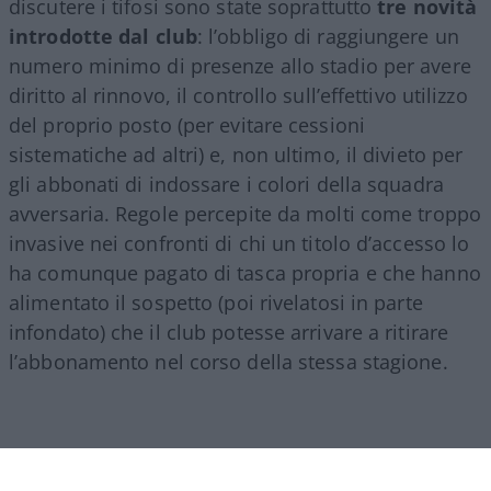
discutere i tifosi sono state soprattutto
tre novità
introdotte dal club
: l’obbligo di raggiungere un
numero minimo di presenze allo stadio per avere
diritto al rinnovo, il controllo sull’effettivo utilizzo
del proprio posto (per evitare cessioni
sistematiche ad altri) e, non ultimo, il divieto per
gli abbonati di indossare i colori della squadra
avversaria. Regole percepite da molti come troppo
invasive nei confronti di chi un titolo d’accesso lo
ha comunque pagato di tasca propria e che hanno
alimentato il sospetto (poi rivelatosi in parte
infondato) che il club potesse arrivare a ritirare
l’abbonamento nel corso della stessa stagione.