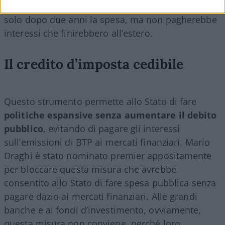
fa tutti gli anni, avrà sempre prima il guadagno e
solo dopo due anni la spesa, ma non pagherebbe
interessi che finirebbero all’estero.
Il credito d’imposta cedibile
Questo strumento permette allo Stato di fare
politiche espansive senza aumentare il debito
pubblico
, evitando di pagare gli interessi
sull’emissioni di BTP ai mercati finanziari. Mario
Draghi è stato nominato premier appositamente
per bloccare questa misura che avrebbe
consentito allo Stato di fare spesa pubblica senza
pagare dazio ai mercati finanziari. Alle grandi
banche e ai fondi d’investimento, ovviamente,
questa misura non conviene, perché loro