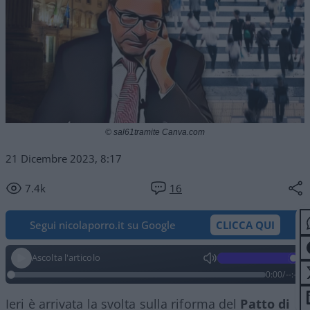
© sal61tramite Canva.com
21 Dicembre 2023, 8:17
7.4k
16
Segui nicolaporro.it su Google
CLICCA QUI
Ascolta l'articolo
0:00
/
--:--
Ieri è arrivata la svolta sulla riforma del
Patto di