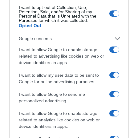
un rinvio a gennaio. Giorgetti ha posto l’accento
I want to opt-out of Collection, Use,
Retention, Sale, and/or Sharing of my
sui possibili effetti che una mancata ratifica del
Personal Data that Is Unrelated with the
Purposes for which it was collected.
cosiddetto Salva-banche avrebbe sui titoli di Stato
Opted Out
italiani, ma Lega e FdI fanno resistenza. La
bocciatura in Parlamento sarebbe rischiosa, per
Google consents
questo si prenderà tempo. Una via d’uscita c’è:
I want to allow Google to enable storage
una clausola che vincola l’utilizzo del Meccanismo
related to advertising like cookies on web or
device identifiers in apps.
da parte dell’Italia a un voto a maggioranza
qualificata in Parlamento.
I want to allow my user data to be sent to
Google for online advertising purposes.
Franco Lodige, 21 dicembre 2023
I want to allow Google to send me
personalized advertising.
#MES
#PATTO DI STABILITÀ
#UNIONE EUROPEA
I want to allow Google to enable storage
related to analytics like cookies on web or
device identifiers in apps.
16
Leggi i commenti