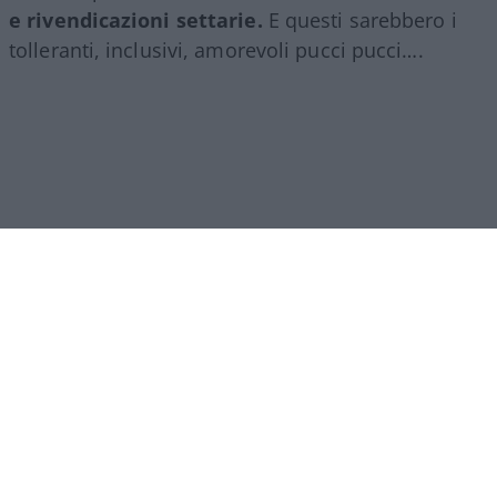
e rivendicazioni settarie.
E questi sarebbero i
tolleranti, inclusivi, amorevoli pucci pucci….
Figlio di immigrati egiziani, El-Sayed porta in dote
un programma che fa sorridere i Democratici
Socialisti d’America (DSA).
Tra le proposte più