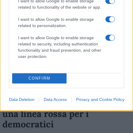
I want to allow Google to enable storage
related to functionality of the website or app.
I want to allow Google to enable storage
SEDUTE SATIRICHE
related to personalization.
Vignetta del 07/08/2026
I want to allow Google to enable storage
related to security, including authentication
functionality and fraud prevention, and other
user protection.
Vai all'archivio delle vignette
CONFIRM
Data Deletion
Data Access
Privacy and Cookie Policy
Se l’11 settembre non è più
una linea rossa per i
democratici