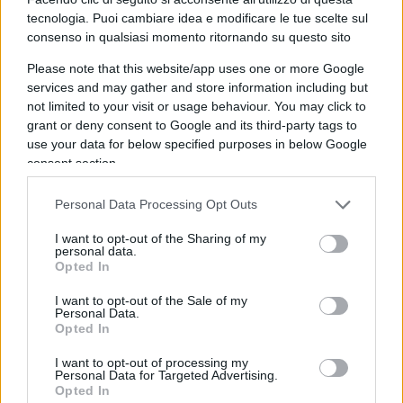
tecnologia. Puoi cambiare idea e modificare le tue scelte sul
crisi. Prevista una
exit strategy
per gli Stati membri
consenso in qualsiasi momento ritornando su questo sito
con un debito superiore al 90% del Pil, ossia la
Please note that this website/app uses one or more Google
riduzione del deficit dello 0,25% annuo su un
services and may gather and store information including but
totale di sette anni invece dello 0,4% su un totale
not limited to your visit or usage behaviour. You may click to
di 4 anni. L’unico rammarico per l’Italia,
grant or deny consent to Google and its third-party tags to
confermato da Meloni, riguarda il
“no”
use your data for below specified purposes in below Google
consent section.
dell’Europa alla
golden rule
sugli investimenti
.
Ma il governo non ha intenzione di restare a
Personal Data Processing Opt Outs
guardare: “La battaglia continua”.
I want to opt-out of the Sharing of my
personal data.
Opted In
Chiusa la partita del Patto di stabilità entra nel
I want to opt-out of the Sale of my
Personal Data.
vivo quella del
Mes
, un braccio di ferro delicato
Opted In
nel governo e nella maggioranza. L’epilogo è
I want to opt-out of processing my
incerto ed è impossibile escludere colpi di scena.
Personal Data for Targeted Advertising.
Opted In
Molto dipenderà dal voto, lo scenario è quello di