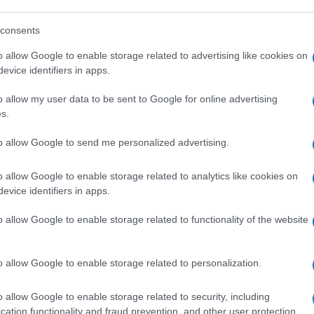
“Forse vogliono portarli in carcere coi
ore di questa
Zuppa
– È una cosa che mi fa
consents
nno commentato sui social la creazione di
o allow Google to enable storage related to advertising like cookies on
ti ironiche a tratti legittimamente critiche
evice identifiers in apps.
Libertà di espressione, si diceva una volta.
o allow my user data to be sent to Google for online advertising
s.
to allow Google to send me personalized advertising.
o allow Google to enable storage related to analytics like cookies on
er e la Bocconi li sospende
evice identifiers in apps.
a morale arriva dalle università
o allow Google to enable storage related to functionality of the website
o allow Google to enable storage related to personalization.
iardia e sberleffo, oggi invece gli studenti
one ai servizi sociali”, dice Cruciani.
o allow Google to enable storage related to security, including
e che nulla c’entra con l’Università, la follia
cation functionality and fraud prevention, and other user protection.