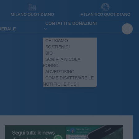
MILANO QUOTIDIANO
ATLANTICO QUOTIDIANO
CONTATTI E DONAZIONI
IBERALE
CHI SIAMO
SOSTIENICI
BIO
SCRIVI A NICOLA
PORRO
ADVERTISING
COME DISATTIVARE LE
NOTIFICHE PUSH