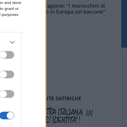
er and store
Meloni aveva ragione: "I marocchini di
to grant or
Ceuta sbarcano in Europa col barcone"
ed purposes
SEDUTE SATIRICHE