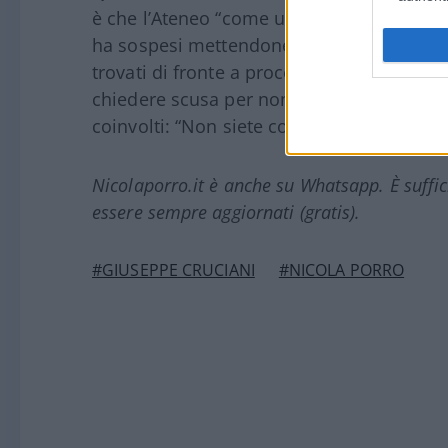
è che l’Ateneo “come una specie di polizia
ha sospesi mettendone a rischio la carrier
trovati di fronte a processi stalinisti e 
chiedere scusa per non passare guai”. C
coinvolti: “Non siete colpevoli. Non siete 
Nicolaporro.it è anche su Whatsapp. È suffi
essere sempre aggiornati (gratis).
#GIUSEPPE CRUCIANI
#NICOLA PORRO