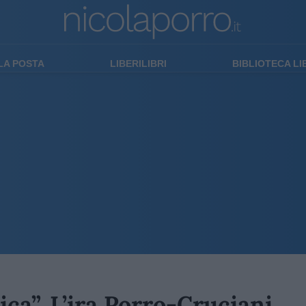
LA POSTA
LIBERILIBRI
BIBLIOTECA L
itica”. L’ira Porro-Cruciani