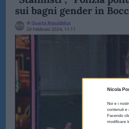
sui bagni gender in Boc
di
Quarta Repubblica
20 Febbraio 2024, 11:11
Nicola Po
Noi e i nost
contenuti e 
Facendo clic
modificare l