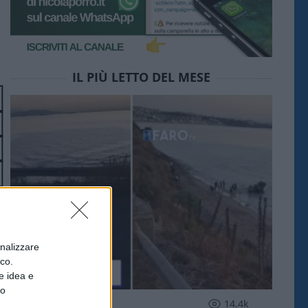
IL PIÙ LETTO DEL MESE
onalizzare
ico.
e idea e
to
ESTERI
14.4k