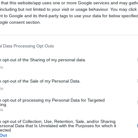
 that this website/app uses one or more Google services and may gath
including but not limited to your visit or usage behaviour. You may click 
 to Google and its third-party tags to use your data for below specifi
ogle consent section.
l Data Processing Opt Outs
CLICCA QUI
o opt-out of the Sharing of my personal data.
In
coni
puniti con sei mesi di sospensione per
o opt-out of the Sale of my Personal Data.
no gender” in Ateneo continua a tenere banco.
In
ntata di
Quarta Repubblica
quando
Nicola
 diretta al “tavolo per due” per commentare
to opt-out of processing my Personal Data for Targeted
ing.
 tono irriverente che li contraddistingue.
In
o opt-out of Collection, Use, Retention, Sale, and/or Sharing
ersonal Data that Is Unrelated with the Purposes for which it
lected.
 soprattutto per chi chiede addirittura che
Out