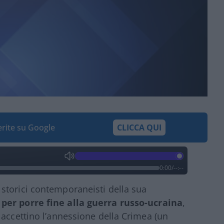
ferite su Google
CLICCA QUI
0:00
/
--:--
storici contemporaneisti della sua
per porre fine alla guerra russo-ucraina
,
 accettino l’annessione della Crimea (un