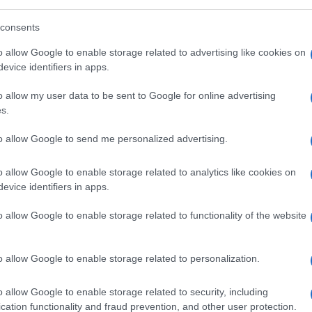
consents
ace, anche quella imposta dal vincitore, nella
o allow Google to enable storage related to advertising like cookies on
empre quella dei romani (“
desertum fecerunt
evice identifiers in apps.
zioni difficili, è possibile salvaguardare
Kadar, l’uomo imposto da Mosca alla guida
o allow my user data to be sent to Google for online advertising
s.
riforme di qualche peso
. Insomma finché
fini più ridotti può continuare il suo
to allow Google to send me personalized advertising.
 i miliardi di dollari e di euro, destinati
 popolazione civile di un paese, senza più
o allow Google to enable storage related to analytics like cookies on
rebbero un tenore di vita superiore
a
evice identifiers in apps.
o allow Google to enable storage related to functionality of the website
eplicare alle considerazioni del mio amico.
o allow Google to enable storage related to personalization.
Atlantico’, l’organo del fondamentalismo
su una lunghezza d’onde diversa, se non
o allow Google to enable storage related to security, including
 pormi la domanda scettica: “Dopo aver
cation functionality and fraud prevention, and other user protection.