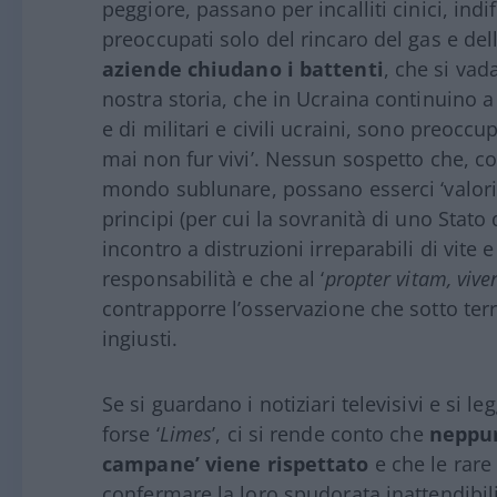
peggiore, passano per incalliti cinici, indif
preoccupati solo del rincaro del gas e del
aziende chiudano i battenti
, che si vad
nostra storia, che in Ucraina continuino a
e di militari e civili ucraini, sono preoccu
mai non fur vivi’. Nessun sospetto che, 
mondo sublunare, possano esserci ‘valori’ d
principi (per cui la sovranità di uno Stat
incontro a distruzioni irreparabili di vite e 
responsabilità e che al ‘
propter vitam, vive
contrapporre l’osservazione che sotto terra
ingiusti.
Se si guardano i notiziari televisivi e si le
forse ‘
Limes
’, ci si rende conto che
neppure
campane’ viene rispettato
e che le rare 
confermare la loro spudorata inattendibil