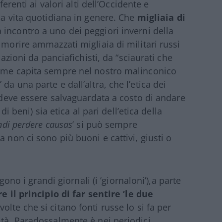
ferenti ai valori alti dell’Occidente e
la vita quotidiana in genere. Che
migliaia di
a incontro a uno dei peggiori inverni della
 morire ammazzati migliaia di militari russi
pazioni da panciafichisti, da “sciaurati che
come capita sempre nel nostro malinconico
a una parte e dall’altra, che l’etica dei
o deve essere salvaguardata a costo di andare
di beni) sia etica al pari dell’etica della
ndi perdere causas
’ si può sempre
 non ci sono più buoni e cattivi, giusti o
ggono i grandi giornali (i ’giornaloni’),a parte
 il principio di far sentire ‘le due
volte che si citano fonti russe lo si fa per
ità. Paradossalmente è nei periodici