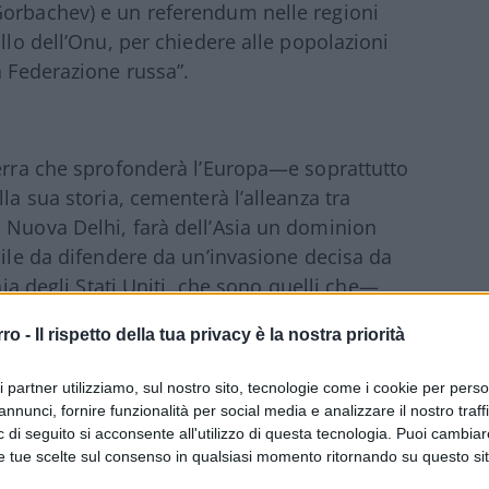
Gorbachev) e un referendum nelle regioni
ollo dell’Onu, per chiedere alle popolazioni
a Federazione russa”.
uerra che sprofonderà l’Europa—e soprattutto
la sua storia, cementerà l’alleanza tra
 Nuova Delhi, farà dell’Asia un dominion
cile da difendere da un’invasione decisa da
ia degli Stati Uniti, che sono quelli che—
venuto texas ranger—hanno meno da
rro -
Il rispetto della tua privacy è la nostra priorità
ttuali con l’elmetto
—quelli che oggi sono
e che ieri erano avversari irriducibili
ri partner utilizziamo, sul nostro sito, tecnologie come i cookie per pers
nedy—e i politici, moderati o di sinistra,
annunci, fornire funzionalità per social media e analizzare il nostro traff
conto che l’Ucraina potrebbe essere la
 di seguito si acconsente all'utilizzo di questa tecnologia. Puoi cambiar
e tue scelte sul consenso in qualsiasi momento ritornando su questo si
 una guerra mondiale che oggi, con l’arma