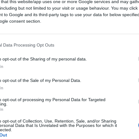
olo la civiltà occidentale ma ogni forma di
 that this website/app uses one or more Google services and may gath
including but not limited to your visit or usage behaviour. You may click 
 to Google and its third-party tags to use your data for below specifi
ogle consent section.
nel 1956 quando l’Armata rossa (che
ello sovietico era l’esercito più potente del
 loro destino
per non precipitare l’Europa
l Data Processing Opt Outs
anni dopo, non solo si è deciso l’intervento
o opt-out of the Sharing of my personal data.
nanzi a una Russia militarmente indebolita
In
quando è più debole) ma, contravvenendo a
a alla vigilia della caduta del Muro di
o opt-out of the Sale of my Personal Data.
ientale fino a lambire i confini russi
. Se
In
i Uniti e Canada—ad es. missili con testate
to opt-out of processing my Personal Data for Targeted
nale colonizzate da russi e cinesi—la
ing.
In
 mostrata da Kennedy all’epoca dei missili
no i missili che minacciano una democrazia,
o opt-out of Collection, Use, Retention, Sale, and/or Sharing
ersonal Data that Is Unrelated with the Purposes for which it
 un regime dittatoriale”.
lected.
Out