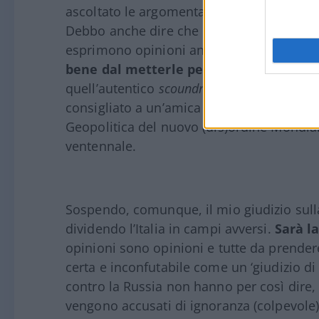
ascoltato le argomentazioni degli uni gli un
Debbo anche dire che non pochi conoscenti
esprimono opinioni ancora più radicali di
bene dal metterle per iscritto
: rischier
quell’autentico
scoundrel
di Putin e qualc
consigliato a un’amica slavista il libro di 
Geopolitica del nuovo (dis)ordine Mondia
ventennale.
Sospendo, comunque, il mio giudizio sulla
dividendo l’Italia in campi avversi.
Sarà la
opinioni sono opinioni e tutte da prender
certa e inconfutabile come un ‘giudizio di 
contro la Russia non hanno per così dire,
vengono accusati di ignoranza (colpevole)