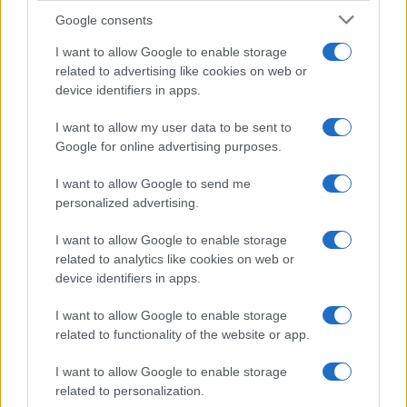
Google consents
I want to allow Google to enable storage
Per Milano la sfida è più difficile, anche se non
related to advertising like cookies on web or
device identifiers in apps.
impossibile. Giova ricordare che il candidato di
centrodestra
Stefano Parisi
al primo turno prese
I want to allow my user data to be sent to
praticamente gli stessi voti del suo concorrente
Google for online advertising purposes.
Beppe Sala
e che al ballottaggio perse per pochi
I want to allow Google to send me
voti, proprio per la scarsa propensione di alcuni
personalized advertising.
alleati nel mobilitare le truppe al secondo turno.
I want to allow Google to enable storage
related to analytics like cookies on web or
#BERTOLASO
#CENTRODESTRA
#ELEZIONI
device identifiers in apps.
#MILANO
#ROMA
#SALA
#VIRGINIA RAGGI
I want to allow Google to enable storage
Pagina
PAGINA
related to functionality of the website or app.
Precedente
SUCCESSIVA
I want to allow Google to enable storage
related to personalization.