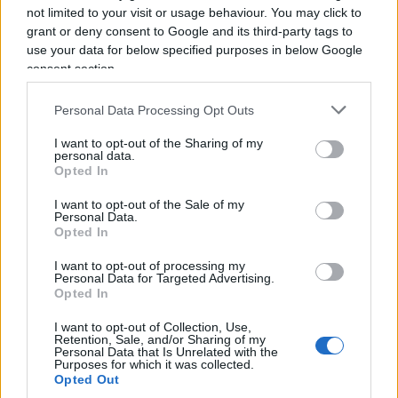
not limited to your visit or usage behaviour. You may click to
finta rivoluzione grillina, è che prendere i voti
grant or deny consent to Google and its third-party tags to
sulla denuncia urlata dello sfascio è relativamente
use your data for below specified purposes in below Google
semplice, mantenere le promesse fatte molto più
consent section.
difficile.
Personal Data Processing Opt Outs
I want to opt-out of the Sharing of my
Ma il punto per il centrodestra non riguarda solo il
personal data.
nome. Roma in primis e
Milano
a seguire
Opted In
possono diventare dei simboli per una diversa
I want to opt-out of the Sale of my
amministrazione della cosa pubblica. E per una
Personal Data.
Opted In
definitiva prospettiva di governo unitaria del
centrodestra quando si voterà. Come possono
I want to opt-out of processing my
Personal Data for Targeted Advertising.
Lega, Fratelli d’Italia e Forza Italia governare
Opted In
insieme se non riescono a mettersi d’accordo, non
I want to opt-out of Collection, Use,
con un compromesso al ribasso, sulla scelta del
Retention, Sale, and/or Sharing of my
Personal Data that Is Unrelated with the
candidato simbolo della città peggio amministrata
Purposes for which it was collected.
Opted Out
d’Italia?