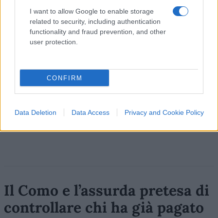
42
I want to allow Google to enable storage
Leggi i commenti
related to security, including authentication
functionality and fraud prevention, and other
user protection.
SEDUTE SATIRICHE
Vignetta del 04/08/2026
CONFIRM
Data Deletion
Data Access
Privacy and Cookie Policy
Vai all'archivio delle vignette
Il Como e l’assurda pretesa di
controllare chi ha già pagato