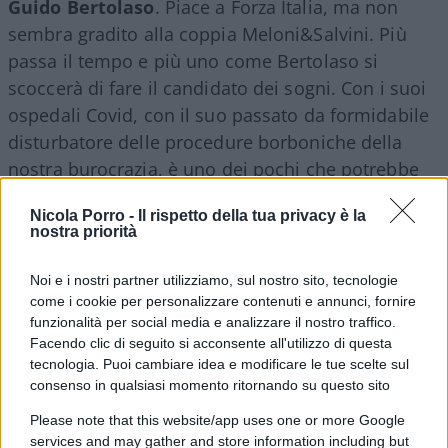
Guido Bertolaso
. Piace a Forza Italia, ma non
sembra gradito alla coppia Meloni&Salvini. Più
passa il tempo e più uno come Bertolaso si
scoccerà di fare il candidato dei sogni. Con i suoi
ospedali Covid, con il suo passato da formidabile
disturbatore delle procedure borboniche della
nostra burocrazia, è uno dei pochi che potrebbe
mettere in sesto una capitale che è gestita con i
Nicola Porro -
Il rispetto della tua privacy è la
piedi. Se c’è una cosa su cui l’attuale sindaco ha
nostra priorità
ragione è che trasporti, immondizia e conti, sono
tre capitoli neri ereditati dal passato. Ma che la
Noi e i nostri partner utilizziamo, sul nostro sito, tecnologie
giunta Raggi ha contribuito a peggiorare.
come i cookie per personalizzare contenuti e annunci, fornire
funzionalità per social media e analizzare il nostro traffico.
Facendo clic di seguito si acconsente all'utilizzo di questa
tecnologia. Puoi cambiare idea e modificare le tue scelte sul
consenso in qualsiasi momento ritornando su questo sito
Bertolaso è l’unico che ha le carte in regola per
conquistare, politicamente, Roma e soprattutto
Please note that this website/app uses one or more Google
services and may gather and store information including but
saperla gestire. Se c’è una cosa che insegna la