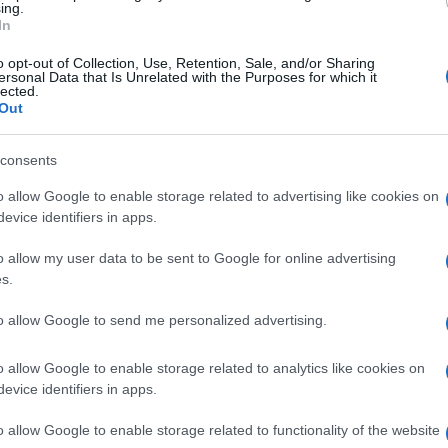
ing.
re sorseggiano l’espresso discutono di
In
pe Marinoni e Giancarlo Tancredi.
o opt-out of Collection, Use, Retention, Sale, and/or Sharing
ersonal Data that Is Unrelated with the Purposes for which it
lected.
Out
torco il naso quando sento il galoppante
iato-freddo-grazie” sostenere a spada tratta
consents
no ai pm fossero la verità rivelata e non
o allow Google to enable storage related to advertising like cookies on
 E sorrido invece compiaciuto quando il
evice identifiers in apps.
ttino, lui che la farsa di
Tangentopoli
l’ha
o allow my user data to be sent to Google for online advertising
 dare il tempo alla difesa di difendersi. In
s.
esentati all’interrogatorio di garanzia e hanno
udendo ogni tipo di corruzione. “Basterà ad
to allow Google to send me personalized advertising.
ria. Forse sì, perché sia l’ex assessore
o allow Google to enable storage related to analytics like cookies on
rassegnato le dimissioni o si sono auto-
evice identifiers in apps.
i dimostrare al giudice che non hanno
 reato. O forse no, visto quanto successo a
o allow Google to enable storage related to functionality of the website