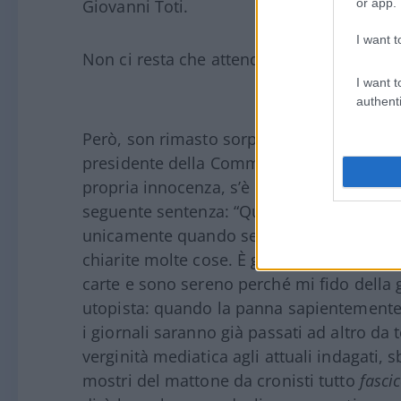
or app.
Giovanni Toti.
I want t
Non ci resta che attendere, ovviamente inco
I want t
authenti
Però, son rimasto sorpreso dall’applauso 
presidente della Commissione paesaggio 
propria innocenza, s’è presentato di front
seguente sentenza: “Quando dovesse essere
unicamente quando serve rimestare il pe
chiarite molte cose. È già tre anni che an
carte e sono sereno perché mi fido della g
utopista: quando la panna sapientemente m
i giornali saranno già passati ad altro d
verginità mediatica agli attuali indagati, s
mostri del mattone da cronisti tutto
fasci