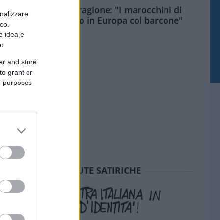
Meloni aveva ragione: "I marocchini di
onalizzare
Ceuta sbarcano in Europa col barcone"
ico.
e idea e
to
er and store
to grant or
ed purposes
SEDUTE SATIRICHE