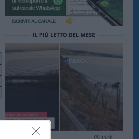
IL PIÙ LETTO DEL MESE
ESTERI
14.4k