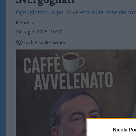
Ogni giorno un po' di veleno sulle cose del 
Il Barista
24 Luglio 2025, 10:30
6.7k
Visualizzazioni
Nicola Po