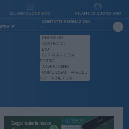
MILANO QUOTIDIANO
ATLANTICO QUOTIDIANO
CONTATTI E DONAZIONI
IBERALE
CHI SIAMO
SOSTIENICI
BIO
SCRIVI A NICOLA
PORRO
ADVERTISING
COME DISATTIVARE LE
NOTIFICHE PUSH