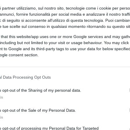
ri partner utilizziamo, sul nostro sito, tecnologie come i cookie per pers
annunci, fornire funzionalità per social media e analizzare il nostro traff
 di seguito si acconsente all'utilizzo di questa tecnologia. Puoi cambiar
e tue scelte sul consenso in qualsiasi momento ritornando su questo si
 that this website/app uses one or more Google services and may gath
including but not limited to your visit or usage behaviour. You may click 
 to Google and its third-party tags to use your data for below specifi
ogle consent section.
ferite su Google
CLICCA QUI
l Data Processing Opt Outs
o opt-out of the Sharing of my personal data.
0:00
/
--:--
In
ova di zecca, collegata h24 sui canali all
uire passo passo la nuova inchiestona
o opt-out of the Sale of my Personal Data.
In
 non succede quasi mai nulla, il caldo è
mio locale per scroccare un po’ di aria
to opt-out of processing my Personal Data for Targeted