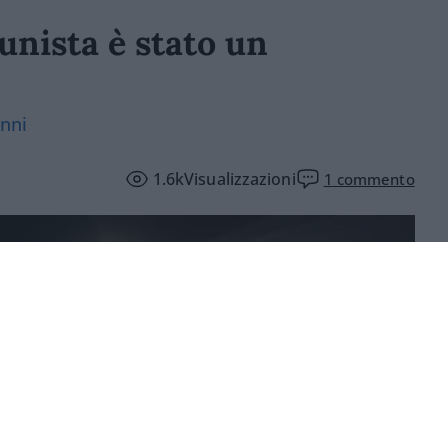
unista è stato un
anni
1.6k
Visualizzazioni
1
commento