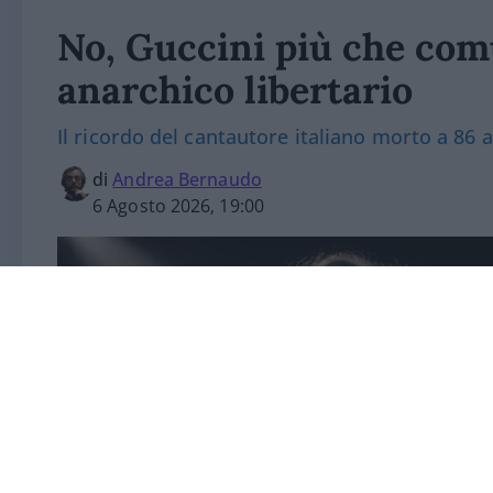
No, Guccini più che com
anarchico libertario
Il ricordo del cantautore italiano morto a 86 
di
Andrea Bernaudo
6 Agosto 2026, 19:00