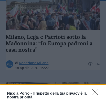
Milano, Lega e Patrioti sotto la
Madonnina: “In Europa padroni a
casa nostra”
di
Redazione Milano
5.6k
18 Aprile 2026, 15:27
Nicola Porro -
Il rispetto della tua privacy è la
nostra priorità