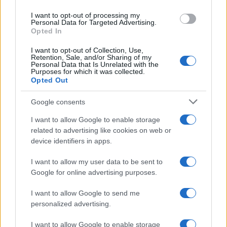
I want to opt-out of processing my
Personal Data for Targeted Advertising.
Opted In
I want to opt-out of Collection, Use,
Retention, Sale, and/or Sharing of my
Personal Data that Is Unrelated with the
Purposes for which it was collected.
Remigration Summit, Salvini sfida
Opted Out
la sinistra: “Non è che in piazza ci
Google consents
può andare solo chi porta la
bandiera rossa…”
I want to allow Google to enable storage
related to advertising like cookies on web or
device identifiers in apps.
di
Redazione Milano
5.1k
15 Aprile 2026, 13:22
I want to allow my user data to be sent to
Google for online advertising purposes.
I want to allow Google to send me
personalized advertising.
I want to allow Google to enable storage