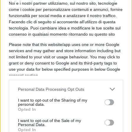
Noi e i nostri partner utilizziamo, sul nostro sito, tecnologie
come i cookie per personalizzare contenuti e annunci, fornire
funzionalità per social media e analizzare il nostro traffico.
Facendo clic di seguito si acconsente all'utilizzo di questa
tecnologia. Puoi cambiare idea e modificare le tue scelte sul
consenso in qualsiasi momento ritornando su questo sito
Milano, sabato ad alta tensione:
Please note that this website/app uses one or more Google
services and may gather and store information including but
Lega in piazza Duomo e tre cortei di
not limited to your visit or usage behaviour. You may click to
protesta
grant or deny consent to Google and its third-party tags to
use your data for below specified purposes in below Google
consent section.
di
Redazione Milano
3.8k
18 Aprile 2026, 8:30
Personal Data Processing Opt Outs
I want to opt-out of the Sharing of my
personal data.
Opted In
I want to opt-out of the Sale of my
Personal Data.
Opted In