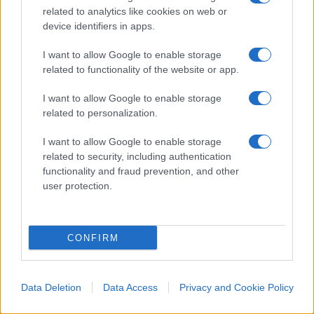
related to analytics like cookies on web or
device identifiers in apps.
I want to allow Google to enable storage
related to functionality of the website or app.
I want to allow Google to enable storage
related to personalization.
Chi sono i patrioti secondo il
I want to allow Google to enable storage
generale Vannacci
related to security, including authentication
functionality and fraud prevention, and other
user protection.
7.4k
20 Settembre 2023, 15:20
CONFIRM
IL PIÙ LETTO DEL MESE
Data Deletion
Data Access
Privacy and Cookie Policy