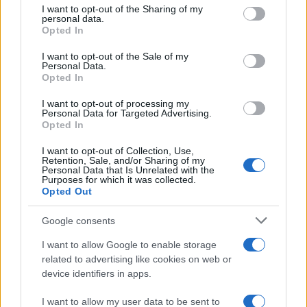
I want to opt-out of the Sharing of my
Green pass, blitz della Lega per
personal data.
Opted In
cancellarlo. Caos nel governo
I want to opt-out of the Sale of my
Personal Data.
di
Redazione
Opted In
33.2k
21 Febbraio 2022, 15:51
I want to opt-out of processing my
Personal Data for Targeted Advertising.
Opted In
I want to opt-out of Collection, Use,
Retention, Sale, and/or Sharing of my
Personal Data that Is Unrelated with the
Purposes for which it was collected.
Opted Out
nicolaporro.it
Google consents
I want to allow Google to enable storage
related to advertising like cookies on web or
device identifiers in apps.
I want to allow my user data to be sent to