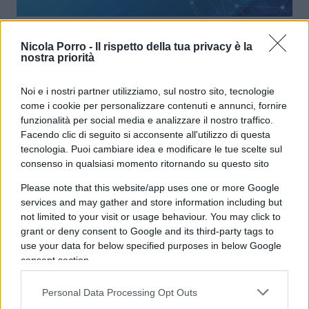
Crisi Ucraina, Draghi dichiara un
Nicola Porro -
Il rispetto della tua privacy è la
altro stato d’emergenza
nostra priorità
Noi e i nostri partner utilizziamo, sul nostro sito, tecnologie
di
Redazione
44.4k
come i cookie per personalizzare contenuti e annunci, fornire
26 Febbraio 2022, 9:14
funzionalità per social media e analizzare il nostro traffico.
Facendo clic di seguito si acconsente all'utilizzo di questa
tecnologia. Puoi cambiare idea e modificare le tue scelte sul
consenso in qualsiasi momento ritornando su questo sito
Please note that this website/app uses one or more Google
services and may gather and store information including but
not limited to your visit or usage behaviour. You may click to
nicolaporro.it
grant or deny consent to Google and its third-party tags to
use your data for below specified purposes in below Google
consent section.
Personal Data Processing Opt Outs