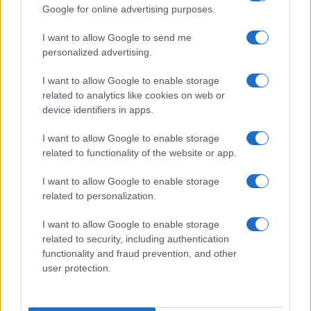
Obbligo vaccinale e stato
Google for online advertising purposes.
d’emergenza: mistero sull’ennesima
proroga
I want to allow Google to send me
personalized advertising.
di
Redazione
I want to allow Google to enable storage
60.9k
7 Gennaio 2022, 16:55
related to analytics like cookies on web or
device identifiers in apps.
I want to allow Google to enable storage
related to functionality of the website or app.
I want to allow Google to enable storage
related to personalization.
nicolaporro.it
I want to allow Google to enable storage
related to security, including authentication
functionality and fraud prevention, and other
user protection.