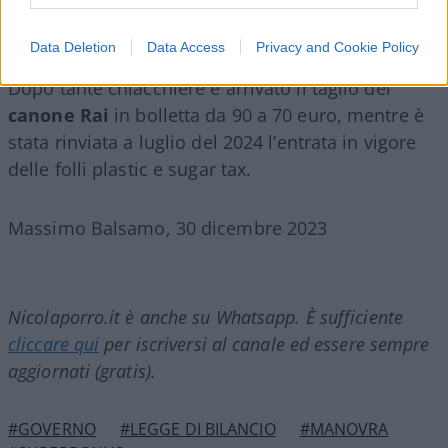
stanziati 8 miliardi in due anni per il rinnovo della
Pa e altri 100 milioni per coprire l’accordo
Data Deletion
Data Access
Privacy and Cookie Policy
sindacale sui contratti delle forze di sicurezza.
Dopo tante chiacchiere è arrivato il taglio del
canone Rai
in bolletta da 90 a 70 euro, mentre è
stata rinviata a luglio del 2024 l’entrata in vigore
delle folli plastic e sugar tax.
Massimo Balsamo, 30 dicembre 2023
Nicolaporro.it è anche su Whatsapp. È sufficiente
cliccare qui
per iscriversi al canale ed essere sempre
aggiornati (gratis).
#GOVERNO
#LEGGE DI BILANCIO
#MANOVRA