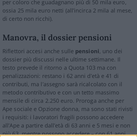
per coloro che guadagnano più di 50 mila euro,
ossia 25 mila euro netti (all’incirca 2 mila al mese,
di certo non ricchi).
Manovra, il dossier pensioni
Riflettori accesi anche sulle
pensioni
, uno dei
dossier più discussi nelle ultime settimane. Il
testo prevede il ritorno a Quota 103 ma con
penalizzazioni: restano i 62 anni d’età e 41 di
contributi, ma l’assegno sarà ricalcolato con il
metodo contributivo e con un tetto massimo
mensile di circa 2.250 euro. Proroga anche per
Ape sociale e Opzione donna, ma sono stati rivisti
i requisiti: i lavoratori fragili possono accedere
all’Ape a partire dall’età di 63 anni e 5 mesi e non
più 63, mentre possono accedere – con 61 anni