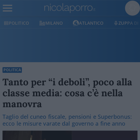
MILANO
ATLANTICO
ZUPPA DI PORRO
POLITICA
Tanto per “i deboli”, poco alla
classe media: cosa c’è nella
manovra
Taglio del cuneo fiscale, pensioni e Superbonus:
ecco le misure varate dal governo a fine anno