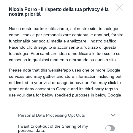
d’età – a Opzione donna solo caregivers, invalide,
Nicola Porro -
Il rispetto della tua privacy è la
licenziate o dipendenti di aziende in crisi.
nostra priorità
Ritoccato il contestato taglio alle pensioni del
personale sanitario, degli enti locali, degli uffici
Noi e i nostri partner utilizziamo, sul nostro sito, tecnologie
come i cookie per personalizzare contenuti e annunci, fornire
giudiziari e dei maestri: salvi i diritti acquisiti al 31
funzionalità per social media e analizzare il nostro traffico.
dicembre 2023 e non saranno toccate le pensioni
Facendo clic di seguito si acconsente all'utilizzo di questa
di vecchiaia
tecnologia. Puoi cambiare idea e modificare le tue scelte sul
consenso in qualsiasi momento ritornando su questo sito
Il superbonus
Please note that this website/app uses one or more Google
services and may gather and store information including but
not limited to your visit or usage behaviour. You may click to
grant or deny consent to Google and its third-party tags to
Capitolo a parte merita il
superbonus
.
use your data for below specified purposes in below Google
L’intervento sul bonus edilizio al 110 per cento
consent section.
non è stato inserito nel decreto Milleproroghe ma
Personal Data Processing Opt Outs
è stato previsto un provvedimento ad hoc. Il
superbonus nel 2024 scende al 70 per cento
I want to opt-out of the Sharing of my
personal data.