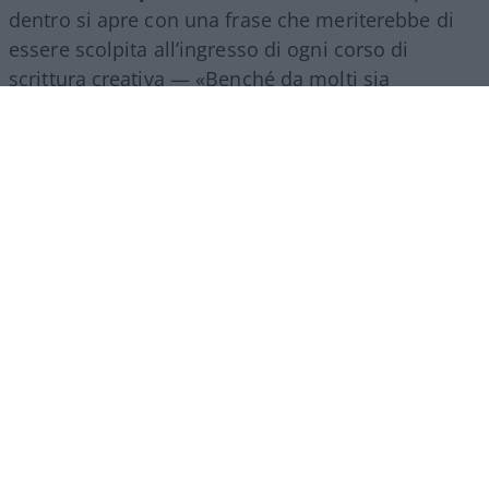
dentro si apre con una frase che meriterebbe di
essere scolpita all’ingresso di ogni corso di
scrittura creativa — «Benché da molti sia
considerata una bella donna, mia madre puzza»
— e da lì in poi non concede tregua.