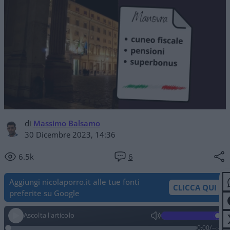
di
Massimo Balsamo
30 Dicembre 2023, 14:36
6.5k
6
Aggiungi nicolaporro.it alle tue fonti
CLICCA QUI
preferite su Google
Ascolta l'articolo
0:00
/
--:--