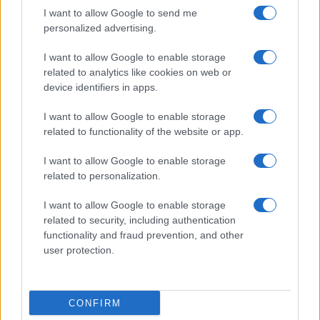
La mossa di Meloni: meno soldi ai migranti per
I want to allow Google to send me
personalized advertising.
darli agli agenti
I want to allow Google to enable storage
Gli altri interventi in manovra
related to analytics like cookies on web or
device identifiers in apps.
I want to allow Google to enable storage
Tra gli altri interventi previsti nella manovra c’è da
related to functionality of the website or app.
evidenziare il pessimo intervento con il
rialzo
I want to allow Google to enable storage
della cedolare sugli affitti brevi al 26 per cento
,
related to personalization.
una penalizzazione immotivata e che non porterà
I want to allow Google to enable storage
grandi denari nelle casse dello Stato. Sono stati
related to security, including authentication
rimodulati i fondi stanziati per il
Ponte sullo
functionality and fraud prevention, and other
Stretto
con una riduzione degli oneri a carico
user protection.
dello Stato per 2,3 miliardi, recuperati dal Fondo
di sviluppo e coesione, mentre sui
contratti
di
pubblico impiego e forze dell’ordine sono stati
CONFIRM