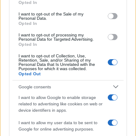
mentre nel 2025 al 65 per cento. Prevista una
Opted In
sanatoria per i lavori certificati entro dicembre
I want to opt-out of the Sale of my
2023, mentre per i redditi più bassi – Isee sotto i
Personal Data.
Opted In
15 mila euro e con il 60 per cento dei lavori
raggiunto entro il 31 dicembre – il Fondo di
I want to opt-out of processing my
Personal Data for Targeted Advertising.
povertà compenserà la differenza tra il 70% di
Opted In
agevolazione prevista dal primo gennaio e il 110%.
I want to opt-out of Collection, Use,
Tagliato il bonus villette, è stata predisposta una
Retention, Sale, and/or Sharing of my
Personal Data that Is Unrelated with the
novità anche sul Sismabonus: previste verifiche
Purposes for which it was collected.
più puntuali per limitare l’agevolazione soltanto
Opted Out
agli edifici effettivamente danneggiati da eventi
Google consents
sismici. Una cosa è certa: è stato posto un freno al
liberi tutti firmato da Giuseppe Conte
e che
I want to allow Google to enable storage
related to advertising like cookies on web or
pagheremo ancora per diiverso tempo.
device identifiers in apps.
I want to allow my user data to be sent to
Leggi anche:
Google for online advertising purposes.