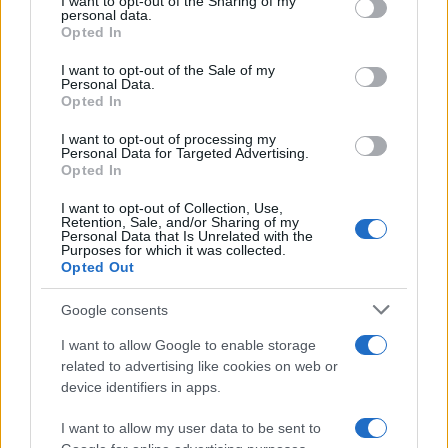
ma la regola.
Eccone una lista incompleta
:
I want to opt-out of the Sharing of my
personal data.
chiusura domenicale dei negozi e perdita di
Opted In
migliaia di posti di lavoro; chiusura in terra e in
I want to opt-out of the Sale of my
mare dei cantieri; decreto dignità con incentivo
Personal Data.
Opted In
alla disoccupazione; fantasma del reddito di
cittadinanza; primo boom economico recessivo
I want to opt-out of processing my
Personal Data for Targeted Advertising.
della storia; il dittatore Maduro è un “sincero
Opted In
democratico”; il presidente Macron è un nemico e
I want to opt-out of Collection, Use,
il vicepresidente del Consiglio, Luigi Di Maio,
Retention, Sale, and/or Sharing of my
Personal Data that Is Unrelated with the
incontra a Parigi il leader dei gilet gialli che
Purposes for which it was collected.
predica e pratica la rivoluzione e la violenza;
Opted Out
Roma da quando è amministrata non solo da
Google consents
Virginia Raggi ma dalla classe politica dei grillini
I want to allow Google to enable storage
ha perso il titolo di “città eterna” e ha i giorni
related to advertising like cookies on web or
contati.
device identifiers in apps.
I want to allow my user data to be sent to