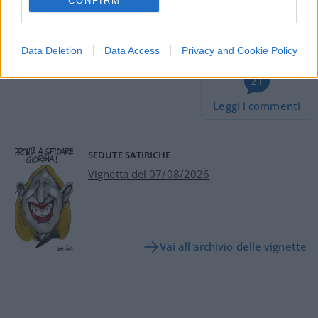
CONFIRM
#LUIGI DI MAIO
#TAV
#VIRGINIA RAGGI
Data Deletion
Data Access
Privacy and Cookie Policy
21
Leggi i commenti
SEDUTE SATIRICHE
Vignetta del 07/08/2026
Vai all'archivio delle vignette