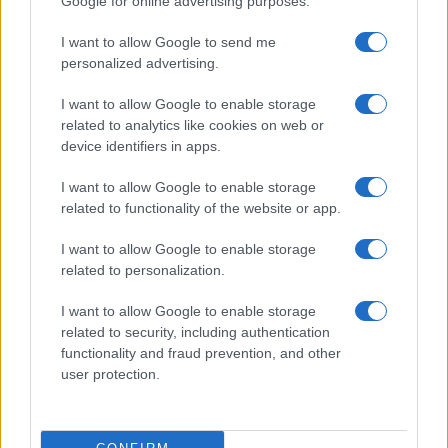
Google for online advertising purposes.
La sostituzione del cavallo con l’asino di battaglia
I want to allow Google to send me
ci fa capire che si è realizzata quella che
Giovanni
personalized advertising.
Sartori
chiamò – alla fine degli anni Sessanta,
visto lo sfacelo dell’università -: asinocrazia.
I want to allow Google to enable storage
related to analytics like cookies on web or
device identifiers in apps.
Fino a quando durerà il potere dei somari? Fino a
quando quel “dio mortale” che è lo Stato non
I want to allow Google to enable storage
related to functionality of the website or app.
collasserà dimostrando che, al contrario di quanto
dicono gli asini di battaglia e tendono a credere
I want to allow Google to enable storage
per convenienza gli Italiani, il Leviatano non è la
related to personalization.
soluzione ma l’origine dei mali e dei problemi.
I want to allow Google to enable storage
related to security, including authentication
functionality and fraud prevention, and other
user protection.
Giancristiano Desiderio, 15 febbraio 2019