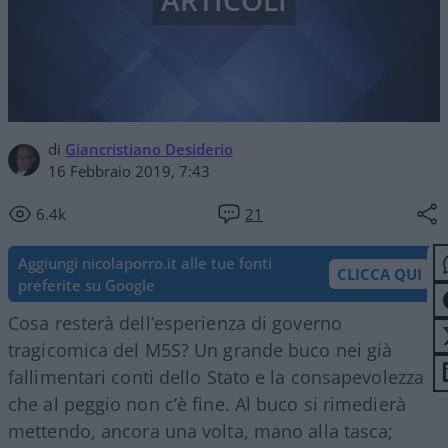
ARTICOLI
di
Giancristiano Desiderio
16 Febbraio 2019, 7:43
6.4k
21
Aggiungi nicolaporro.it alle tue fonti
CLICCA QUI
preferite su Google
Cosa resterà dell’esperienza di governo
tragicomica del M5S? Un grande buco nei già
fallimentari conti dello Stato e la consapevolezza
che al peggio non c’è fine. Al buco si rimedierà
mettendo, ancora una volta, mano alla tasca;