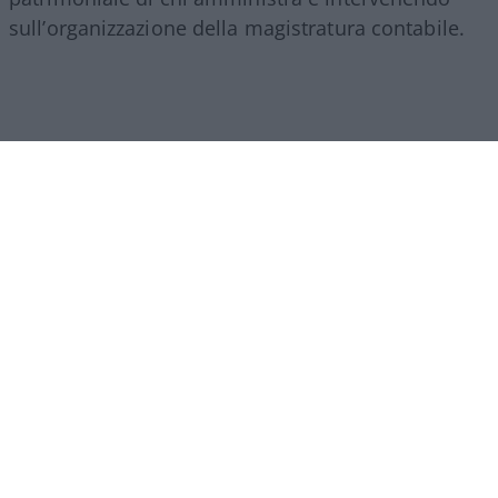
sull’organizzazione della magistratura contabile.
Obiettivi comprensibili, ma forse come si ripete
sempre in questi casi era l’occasione per fare di
più. I veri problemi della Corte non finiscono
infatti.,con la responsabilità erariale.
Ci sono