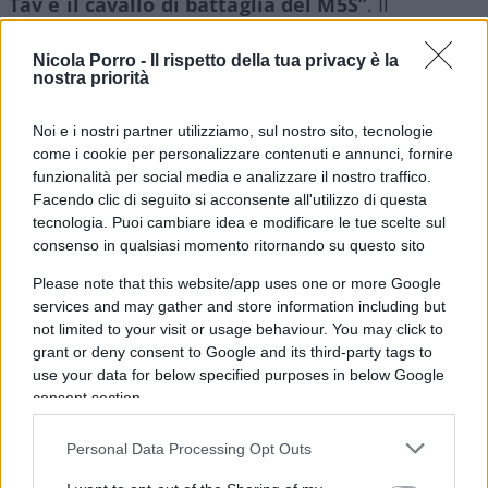
Tav è il cavallo di battaglia del M5S”
. Il
Movimento con questo cavallo di battaglia ha,
nell’ordine: fatto ridere il mondo; isolato l’Italia;
Nicola Porro -
Il rispetto della tua privacy è la
nostra priorità
interrotto una delle vie di comunicazione più
antiche in Europa che dal Rinascimento in poi ha
Noi e i nostri partner utilizziamo, sul nostro sito, tecnologie
fatto la fortuna della borghesia italiana;
come i cookie per personalizzare contenuti e annunci, fornire
dimostrato che, come l’élite precedente, è al
funzionalità per social media e analizzare il nostro traffico.
Facendo clic di seguito si acconsente all'utilizzo di questa
governo ma non governa con la differenza, però,
tecnologia. Puoi cambiare idea e modificare le tue scelte sul
che la nuova élite popolare è anche incapace di
consenso in qualsiasi momento ritornando su questo sito
gestire l’esistente.
Please note that this website/app uses one or more Google
services and may gather and store information including but
not limited to your visit or usage behaviour. You may click to
grant or deny consent to Google and its third-party tags to
Si può dire, allora, che il cavallo di battaglia del
use your data for below specified purposes in below Google
M5S è, in realtà
, un asino di battaglia
.
consent section.
Personal Data Processing Opt Outs
Nel M5S
l’asino di battaglia
non è un’eccezione