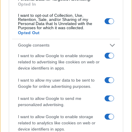
Opted In
Leggi i commenti
I want to opt-out of Collection, Use,
Retention, Sale, and/or Sharing of my
Personal Data that Is Unrelated with the
Purposes for which it was collected.
SEDUTE SATIRICHE
Opted Out
Vignetta del 07/08/2026
Google consents
I want to allow Google to enable storage
related to advertising like cookies on web or
Vai all'archivio delle vignette
device identifiers in apps.
I want to allow my user data to be sent to
Google for online advertising purposes.
I want to allow Google to send me
personalized advertising.
Islam e comunismo, l’alleanza
I want to allow Google to enable storage
contro la libertà che nessuno
related to analytics like cookies on web or
device identifiers in apps.