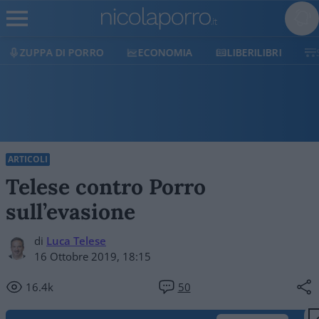
ECONOMIA
LIBERILIBRI
SHOP
SOSTIENICI
ARTICOLI
Telese contro Porro
sull’evasione
di
Luca Telese
16 Ottobre 2019, 18:15
16.4k
50