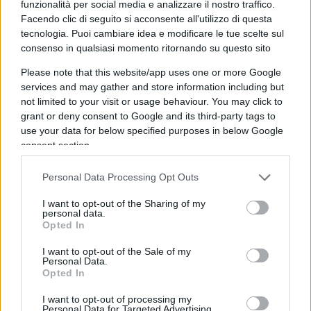
Caro Luca,
funzionalità per social media e analizzare il nostro traffico.
Facendo clic di seguito si acconsente all'utilizzo di questa
tecnologia. Puoi cambiare idea e modificare le tue scelte sul
Pubblico volentieri questo tuo contributo, totalmente
consenso in qualsiasi momento ritornando su questo sito
opposto a ciò che pensa l’autore di questa Zuppa e
Please note that this website/app uses one or more Google
credo anche i suoi commensali. È proprio questa la
services and may gather and store information including but
differenza tra un liberale, come sono io, e un
not limited to your visit or usage behaviour. You may click to
grant or deny consent to Google and its third-party tags to
socialista, come rimani tu. Constato che oggi volete
use your data for below specified purposes in below Google
le manette agli evasori. Ieri le pretendevate nei
consent section.
confronti dei capitalisti. È già un passo avanti.
Quando vi accorgerete che l’odio di classe non serve
Personal Data Processing Opt Outs
a nulla?
I want to opt-out of the Sharing of my
personal data.
Opted In
I want to opt-out of the Sale of my
Nicola Porro
Personal Data.
Opted In
I want to opt-out of processing my
Personal Data for Targeted Advertising.
50