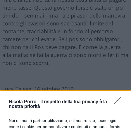
meno tasse. Questo governo forse è stato un po’
timido – semmai – ma i tre pilastri della manovra
contro gli evasori sono sacrosanti: limite del
contante, tracciabilità e in fondo al percorso
carcere per chi evade. Se i pos sono obbligatori,
chi non ha il Pos deve pagare. È come la guerra
alla mafia: se fai la guerra ci sono morti e feriti ma
non ci sono sconti.
Luca Telese, 16 ottobre 2019
Nicola Porro -
Il rispetto della tua privacy è la
nostra priorità
Noi e i nostri partner utilizziamo, sul nostro sito, tecnologie
come i cookie per personalizzare contenuti e annunci, fornire