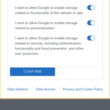
vuole vedere
I want to allow Google to enable storage
Due ideologie, una stessa ossessione: abolire la
related to functionality of the website or app.
libertà e chiamarla emancipazione
I want to allow Google to enable storage
di
Max Del Papa
related to personalization.
1.5k
6
9 Agosto 2026, 14:03
I want to allow Google to enable storage
related to security, including authentication
functionality and fraud prevention, and other
user protection.
CONFIRM
Data Deletion
Data Access
Privacy and Cookie Policy