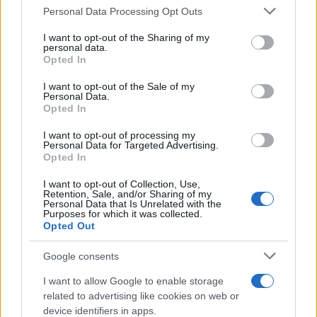
Personal Data Processing Opt Outs
I want to opt-out of the Sharing of my
L’alleanza tra azione di Calenda e Italia Viva di
personal data.
Opted In
Renzi è stata perciò
una mera operazione di
potere e di sopravvivenza
. Unire due partitini
I want to opt-out of the Sale of my
Personal Data.
del 3% per provare a superare alle elezioni
Opted In
politiche lo sbarramento del 4%. Raggiunto
I want to opt-out of processing my
l’obiettivo, si è esaurita la ragione sociale.
Personal Data for Targeted Advertising.
Perseverare, voleva dire soltanto sconfinare
Opted In
nell’accanimento terapeutico. Amen.
I want to opt-out of Collection, Use,
Retention, Sale, and/or Sharing of my
Personal Data that Is Unrelated with the
Purposes for which it was collected.
Il Terzo Polo passerà non alla storia
, ma alla
Opted Out
cronaca della politica italiana per essere stato un
simpatico imbroglio messo su da due signori tipo
Google consents
il gatto e la volpe della fiaba di Pinocchio. Peccato
I want to allow Google to enable storage
che sia finita così presto. In un panorama politico
related to advertising like cookies on web or
device identifiers in apps.
sostanzialmente noioso e ingessato, due guasconi