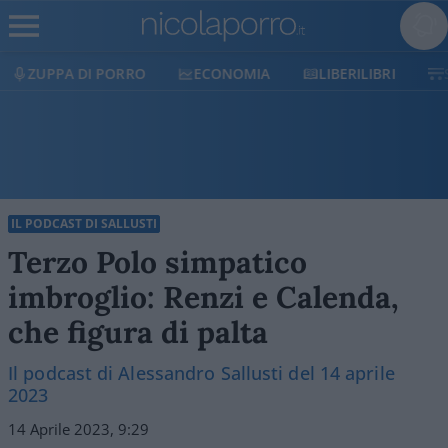
ECONOMIA
LIBERILIBRI
SHOP
SOSTIENICI
IL PODCAST DI SALLUSTI
Terzo Polo simpatico
imbroglio: Renzi e Calenda,
che figura di palta
Il podcast di Alessandro Sallusti del 14 aprile
2023
14 Aprile 2023, 9:29