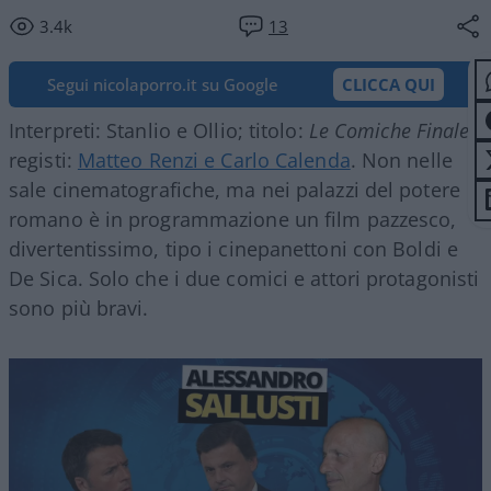
3.4k
13
Segui nicolaporro.it su Google
CLICCA QUI
Interpreti: Stanlio e Ollio; titolo:
Le Comiche Finale
;
registi:
Matteo Renzi e Carlo Calenda
. Non nelle
sale cinematografiche, ma nei palazzi del potere
romano è in programmazione un film pazzesco,
divertentissimo, tipo i cinepanettoni con Boldi e
De Sica. Solo che i due comici e attori protagonisti
sono più bravi.
Video
Player