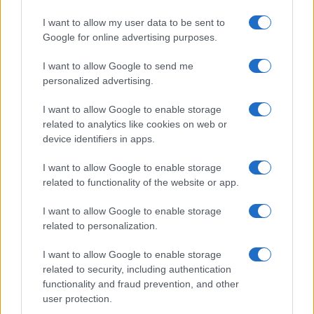
così non guastavano. Di uno
Calenda
I want to allow my user data to be sent to
scommetterei sulla sua fine, dell’altro
Matteo
Google for online advertising purposes.
Renzi
non saprei. È quello ogni anno nel bene o
I want to allow Google to send me
nel male, se ne inventa una anche se la cosa mi fa
personalized advertising.
tremare, sono curioso di vedere quale sarà la
prossima.
I want to allow Google to enable storage
related to analytics like cookies on web or
device identifiers in apps.
13
I want to allow Google to enable storage
related to functionality of the website or app.
Leggi i commenti
I want to allow Google to enable storage
related to personalization.
SEDUTE SATIRICHE
I want to allow Google to enable storage
Vignetta del 07/08/2026
related to security, including authentication
functionality and fraud prevention, and other
user protection.