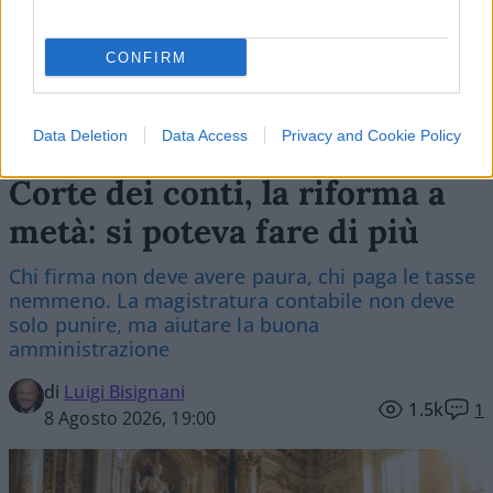
Vai all'archivio delle vignette
CONFIRM
Data Deletion
Data Access
Privacy and Cookie Policy
Corte dei conti, la riforma a
metà: si poteva fare di più
Chi firma non deve avere paura, chi paga le tasse
nemmeno. La magistratura contabile non deve
solo punire, ma aiutare la buona
amministrazione
di
Luigi Bisignani
1.5k
1
8 Agosto 2026, 19:00