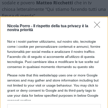
sodale e povero
Matteo Ricchetti
che in tv
chiosa letteralmente “Qui stiamo facendo tutti una
figura di merda”.
Nicola Porro -
Il rispetto della tua privacy è la
Ora, che Calenda e Renzi fossero due tipi strani
nostra priorità
era noto che la loro convivenza fosse difficile a
Noi e i nostri partner utilizziamo, sul nostro sito, tecnologie
tempo è un’altra certezza, ma che finisse in così
come i cookie per personalizzare contenuti e annunci, fornire
poco tempo a torta in faccia neppure io lo avevo
funzionalità per social media e analizzare il nostro traffico.
immaginato. Del resto, i due
inseguono una
Facendo clic di seguito si acconsente all'utilizzo di questa
chimera
, cioè pensare che possa esistere un
tecnologia. Puoi cambiare idea e modificare le tue scelte sul
consenso in qualsiasi momento ritornando su questo sito
centro politico staccato dalla destra o dalla
sinistra. In Italia il centro non esiste, non è mai
Please note that this website/app uses one or more Google
services and may gather and store information including but
esistito e non lo è stato neppure la mitica
not limited to your visit or usage behaviour. You may click to
Democrazia Cristiana
, che in realtà al suo
grant or deny consent to Google and its third-party tags to
interno copriva tutto l’arco costituzionale
use your data for below specified purposes in below Google
dall’estrema destra all’estrema sinistra.
consent section.