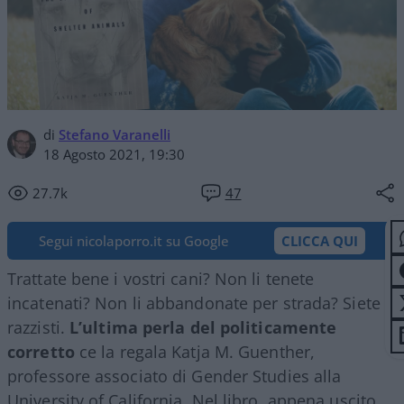
di
Stefano Varanelli
18 Agosto 2021, 19:30
27.7k
47
Segui nicolaporro.it su Google
CLICCA QUI
Trattate bene i vostri cani? Non li tenete
incatenati? Non li abbandonate per strada? Siete
razzisti.
L’ultima perla del politicamente
corretto
ce la regala Katja M. Guenther,
professore associato di Gender Studies alla
University of California. Nel libro, appena uscito,