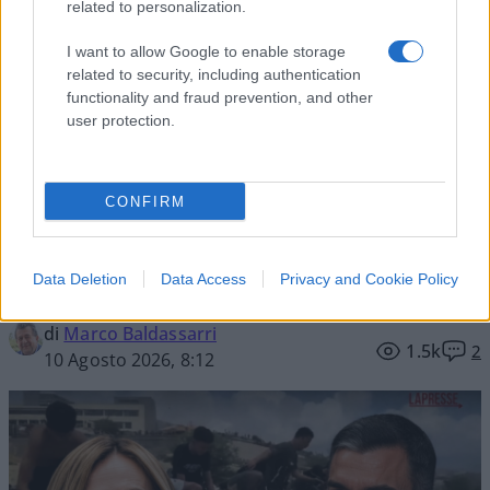
related to personalization.
Vai all'archivio delle vignette
I want to allow Google to enable storage
related to security, including authentication
functionality and fraud prevention, and other
user protection.
La partita tra Sánchez e
CONFIRM
Meloni non è finita
Roma ferma Schengen per i non comunitari,
Data Deletion
Data Access
Privacy and Cookie Policy
Madrid risponde con controlli sugli italiani.
di
Marco Baldassarri
1.5k
2
10 Agosto 2026, 8:12