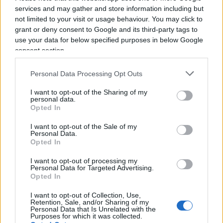
è più importante cosa succede al cane
. È
services and may gather and store information including but
importante il colore della pelle del proprietario
not limited to your visit or usage behaviour. You may click to
del cane. Se un PoC sfrutta il cane nei
grant or deny consent to Google and its third-party tags to
use your data for below specified purposes in below Google
combattimenti tra animali, va esentato. Se il
consent section.
bianco fa la stessa cosa, va arrestato. Questo è
quanto propone la Guenther. Per quanto si parli
Personal Data Processing Opt Outs
spesso di ricchi e poveri, guarda caso non si fa
I want to opt-out of the Sharing of my
mai l’esempio del bianco povero o del PoC ricco. Il
personal data.
discorso razziale-identitario è sempre prioritario
Opted In
sulle questioni di censo. Ora qualcuno penserà
I want to opt-out of the Sale of my
Personal Data.
che questa Guenther sia una estremista stramba e
Opted In
che io stia furbescamente cercando di screditare
I want to opt-out of processing my
una fazione politica (la nuova sinistra Woke)
Personal Data for Targeted Advertising.
prendendo ad esempio un caso limite (fringe) non
Opted In
rappresentativo. Bene, la signora Guenther sarà
I want to opt-out of Collection, Use,
pure una stramba ma è professore alla University
Retention, Sale, and/or Sharing of my
Personal Data that Is Unrelated with the
of California con stipendi e benefit probabilmente
Purposes for which it was collected.