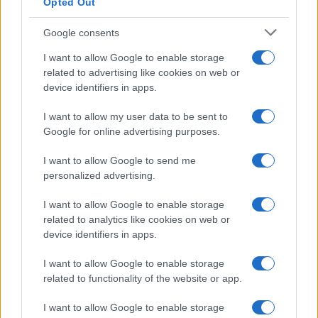
Opted Out
a nord dei 100 mila dollari annui.
Google consents
#POLITICAMENTE CORRETTO
#RAZZISMO
I want to allow Google to enable storage
#SINISTRA
#USA
related to advertising like cookies on web or
device identifiers in apps.
Pagina
PAGINA
Precedente
SUCCESSIVA
I want to allow my user data to be sent to
Google for online advertising purposes.
I want to allow Google to send me
47
personalized advertising.
Leggi i commenti
I want to allow Google to enable storage
related to analytics like cookies on web or
device identifiers in apps.
SEDUTE SATIRICHE
Vignetta del 07/08/2026
I want to allow Google to enable storage
related to functionality of the website or app.
I want to allow Google to enable storage