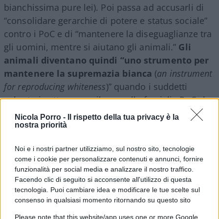
bianchissima pure lei). Poi passa ad accusarli di
“consolidare gerarchie di potere e status sociale”
contro i PoC e di “mantenere la diseguaglianze tra
gli uomini, mentre si aiutano gli animali.”
Gli
animali diventano quindi “uno strumento per
mantenere la supremazia bianca
(
an instrument
for reproducing whiteness
)” quando i suddetti
volontari sottraggono il cane alla famiglia PoC che
lo maltratta per darlo alla famiglia bianca che lo
Nicola Porro -
Il rispetto della tua privacy è la
tratterà con le dovute cure. Analizziamo meglio
nostra priorità
questa aberrante (spero concorderete) filosofia di
Noi e i nostri partner utilizziamo, sul nostro sito, tecnologie
pensiero, alla base di tutta la nuova sinistra
come i cookie per personalizzare contenuti e annunci, fornire
identitaria americana stile
Black Lives Matter
, e di
funzionalità per social media e analizzare il nostro traffico.
cui i nostri media vi parlano molto poco.
Facendo clic di seguito si acconsente all'utilizzo di questa
tecnologia. Puoi cambiare idea e modificare le tue scelte sul
consenso in qualsiasi momento ritornando su questo sito
Innanzitutto,
con questo modo di ragionare, non
Please note that this website/app uses one or more Google