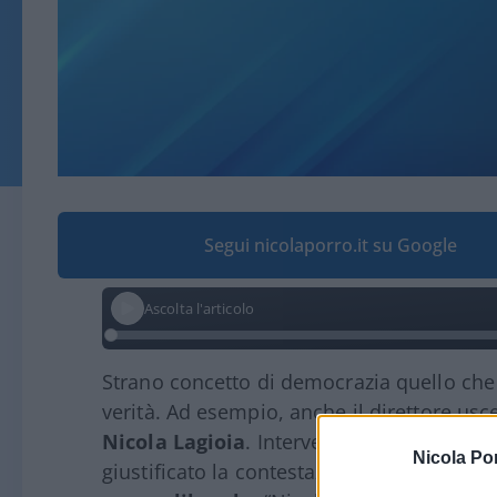
Segui nicolaporro.it su Google
Ascolta l'articolo
Strano concetto di democrazia quello ch
verità. Ad esempio, anche il direttore usce
Nicola Lagioia
. Intervenendo in collega
Nicola Po
giustificato la contestazione torinese al 