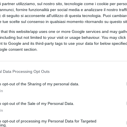
ito che in democrazia se non c’è violenza si
ri partner utilizziamo, sul nostro sito, tecnologie come i cookie per pers
ltro: quello che tu hai fatto e che è scritto
annunci, fornire funzionalità per social media e analizzare il nostro traff
 vita peggiore, quindi io qui non ti lascio
 di seguito si acconsente all'utilizzo di questa tecnologia. Puoi cambiar
e tue scelte sul consenso in qualsiasi momento ritornando su questo si
i abbiamo perso qualcosa”.
 that this website/app uses one or more Google services and may gath
including but not limited to your visit or usage behaviour. You may click 
lla
 to Google and its third-party tags to use your data for below specifi
ogle consent section.
qualcosa” se passano le idee di Murgia-La
rogarsi il diritto di parlare in nome
l Data Processing Opt Outs
vilegiato nella conversazione democratica.
o opt-out of the Sharing of my personal data.
ia opportuno scansare un equivoco
In
ente il termine “contestazione”, forse
ico da qualche osservatore compiacente,
o opt-out of the Sale of my Personal Data.
ersonalmente, non è stata propriamente una
In
 sprovvedutezza dei protagonisti, non
to opt-out of processing my Personal Data for Targeted
 Lo scopo dei manifestanti non era infatti
ing.