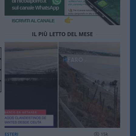
IL PIÙ LETTO DEL MESE
ESTERI
15k