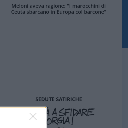
Meloni aveva ragione: "I marocchini di
Ceuta sbarcano in Europa col barcone"
SEDUTE SATIRICHE