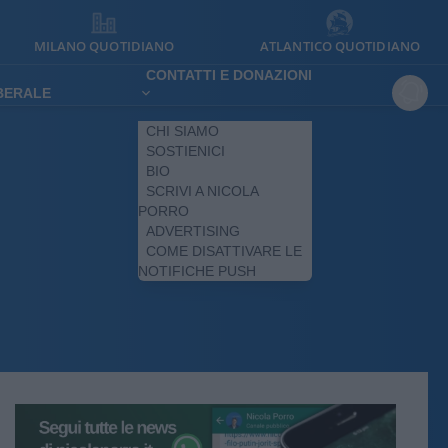
MILANO QUOTIDIANO
ATLANTICO QUOTIDIANO
CONTATTI E DONAZIONI
IBERALE
CHI SIAMO
SOSTIENICI
BIO
SCRIVI A NICOLA
PORRO
ADVERTISING
COME DISATTIVARE LE
NOTIFICHE PUSH