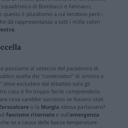
o squadristico di Bombacci e Farinacci,
to questo il pluralismo a cui tendono però i
che dà rappresentanza a tutti i mille colori
destra
.
ccella
se passiamo al setaccio del paradosso di
bbio quella dei “contestatori” di sinistra a
” deve escludere dal dibattito solo gli
stro caso è fin troppo facile comprenderlo.
re cosa sarebbe successo se fossero stati
Zerocalcare
o la
Murgia
stessa parlassero?
ul
fascismo ritornato
e sull’
emergenza
Anche se a causa delle basse temperature