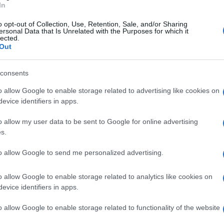
In
ma
di non farla proprio parlare
, di
uintessenza della democrazia.
o opt-out of Collection, Use, Retention, Sale, and/or Sharing
ersonal Data that Is Unrelated with the Purposes for which it
lected.
Out
a)
resse dall’autrice del libro che si doveva
consents
rrogata” puoi esprimerle liberamente in
o allow Google to enable storage related to advertising like cookies on
, anzi, illustrarle anche seduta stante,
evice identifiers in apps.
ha invitato a salire sul palco
e a
o allow my user data to be sent to Google for online advertising
pedisci agli altri di parlare,
il tuo
s.
consideri antifascista. Non ci sono
to allow Google to send me personalized advertising.
me poi anche da un altro particolare non
rio di quelle del ministro e probabilmente
o allow Google to enable storage related to analytics like cookies on
o per mille rivoli da un’infinità di eventi del
evice identifiers in apps.
de con il più debole e lo intimidisce e
o allow Google to enable storage related to functionality of the website
ha paura degli argomenti portati a suffragio
aggio, e molto probabilmente neanche la