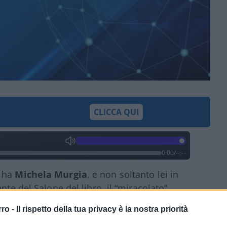
CLICCA QUI
0:00
/
--:--
e ha
Michela Murgia
, e non soltanto lei in
nte del Salone del libro, il “miracolato”
mento tv con Massimo Gramellini, Murgia ha
rro -
Il rispetto della tua privacy è la nostra priorità
ministro Roccella con
parole intollerabili