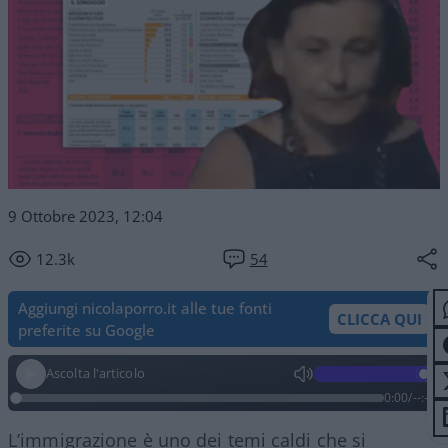
9 Ottobre 2023, 12:04
12.3k
54
Aggiungi nicolaporro.it alle tue fonti
CLICCA QUI
preferite su Google
Ascolta l'articolo
0:00
/
--:--
L’immigrazione è uno dei temi caldi che si