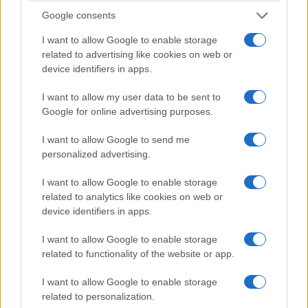
Google consents
I want to allow Google to enable storage
related to advertising like cookies on web or
device identifiers in apps.
Machiavelli,
davanti alla recente riforma della
I want to allow my user data to be sent to
Corte dei conti, avrebbe probabilmente ricordato
Google for online advertising purposes.
che nulla è «più difficile a trattare» che introdurre
I want to allow Google to send me
nuovi ordini. Cinque secoli dopo, per ogni
personalized advertising.
Governo la regola è persino più semplice: se fa,
perché fa; se non fa, perché non fa; se fa, poteva
I want to allow Google to enable storage
related to analytics like cookies on web or
fare meglio.
device identifiers in apps.
Le ragioni per mettere mano alla Corte dei conti
I want to allow Google to enable storage
related to functionality of the website or app.
non mancavano.
La famosa “paura della firma”
non è soltanto un’invenzione della politica:
I want to allow Google to enable storage
sindaci, amministratori e dirigenti conoscono
related to personalization.