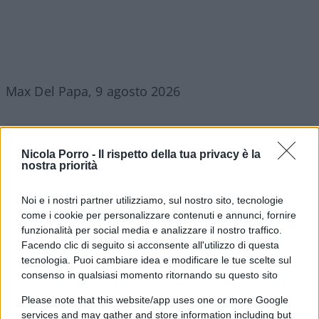
Max Del Papa, 9 agosto 2026
Corte dei conti, la riforma a
Nicola Porro -
Il rispetto della tua privacy è la
nostra priorità
metà: si poteva fare di più
Noi e i nostri partner utilizziamo, sul nostro sito, tecnologie
Chi firma non deve avere paura, chi paga le tasse
come i cookie per personalizzare contenuti e annunci, fornire
nemmeno. La magistratura contabile non deve
funzionalità per social media e analizzare il nostro traffico.
solo punire, ma aiutare la buona
Facendo clic di seguito si acconsente all'utilizzo di questa
amministrazione
tecnologia. Puoi cambiare idea e modificare le tue scelte sul
consenso in qualsiasi momento ritornando su questo sito
di
Luigi Bisignani
1.7k
1
Please note that this website/app uses one or more Google
8 Agosto 2026, 19:00
services and may gather and store information including but